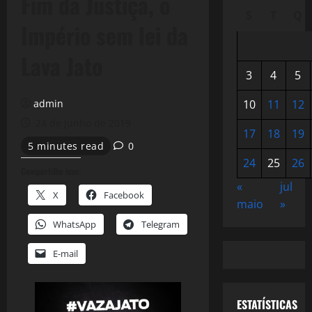
Fim da Justiça, o
S
T
Q
Império sem lei da
Lava Jato
3
4
5
admin
10
11
12
24 de junho de 2019
17
18
19
5 minutes read
0
24
25
26
Compartilhe isso:
«
jul
X
Facebook
maio
»
WhatsApp
Telegram
E-mail
ESTATÍSTICAS