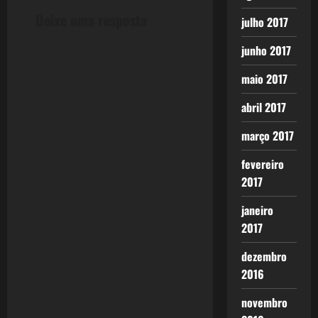
n
Deixe uma resposta
julho 2017
a
junho 2017
v
maio 2017
i
abril 2017
g
março 2017
a
fevereiro
2017
t
janeiro
i
2017
o
dezembro
2016
n
novembro