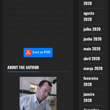
investigar as supostas
2020
ilegalidades cometidas por eles,
agosto
sempre dentro da lei, do direito
2020
de defesa e, se comprovado o
desvio de funções, as sanções
julho 2020
aplicadas para o bem do serviço
junho 2020
público.
maio 2020
Save as PDF
abril 2020
ABOUT THE AUTHOR
março 2020
fevereiro
2020
janeiro
2020