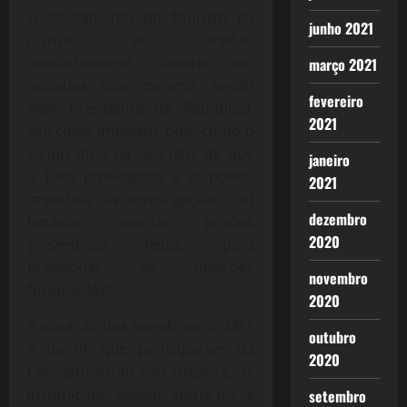
O afastamento do Ministro da
junho 2021
Justiça se impões
imediatamente, deveria ser
março 2021
iniciativa dele mesmo, senão
fevereiro
pelo Presidente da República,
2021
seu chefe imediato, pois, como o
ex-juiz dizia na lava jato, de que
janeiro
o foro privilegiado e o poder,
2021
impediria as investigações, ou
dezembro
lembrar quantas prisões
2020
preventivas feitas, para
pressionar as delações
novembro
“premiadas”.
2020
A situação dos membros do MPF
outubro
e da PF que participaram da
2020
Lava Jato estão sob suspeita, as
instituições devem afastá-los e
setembro