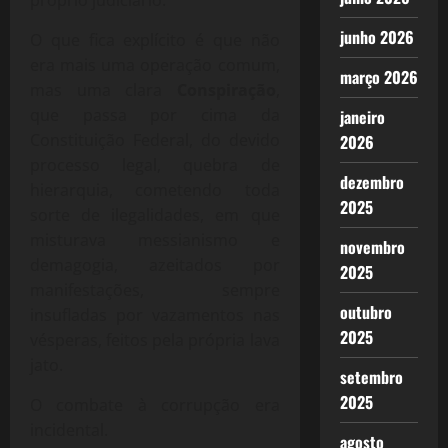
junho 2026
O que fica explícito é que não
era mais uma operação comum,
março 2026
mas uma clara
Conspiração
,
que passa por cima da
janeiro
Constituição Federal, do devido
2026
processo legal, quebra de
dezembro
hierarquia, cometendo toda
2025
sorte de ilegalidades, em que
misturava messianismo e
novembro
demagogia, azeitados por
2025
manifestações, sempre
outubro
insufladas por vazamentos nas
2025
vésperas, feitos pela própria lava
jato.
setembro
2025
O combate à corrupção era
incidental.
agosto