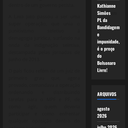
dentro de um governo petista.
Kathianne
Simões
em
A Lava Jato passou a ser uma
PL da
super operação, que unia o
Bandidagem
punitivismo seletivo à
e
demagogia jurídica, surfando na
impunidade,
onda da indignação seletiva,
é o preço
destampada pelas jornadas de
do
junho de 2013.
Bolsonaro
Livre!
O país ficou refém de um juiz de
primeiro grau que, agora
provado, comandava a operação
ordenando e distribuindo
ARQUIVOS
tarefas para o MPF e PF, de
como agir, quem deveria
agosto
participar e como enfrentar
2026
qualquer oposição dentro do
julho 2026
próprio judiciário.