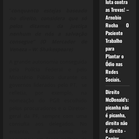
luta contra
as Trevas! –
“
conquanto estejas baseado
Arnobio
no direito, considera que só
Rocha
em
O
pelos ditames da justiça
Paciente
nenhum de nós a salvação
Trabalho
consegue” (O Mercador de
para
Veneza – W. Shakespeare)
Plantar o
A grande autonomia conseguida
Ódio nas
pela Polícia Federal e pelo
Redes
Ministério Público durante os
Sociais.
governos liderados pelo PT, se
Direito
refletia, por exemplo, na
McDonald’s:
nomeação do PGR escolhido
picanha não
pelos procuradores e o Diretor-
é picanha,
geral da PF, sempre com uma
direito não
consulta aos delegados. No
é direito -
entanto, a autonomia se
Conjur
em