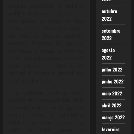
parecia incomodar a mídia e
outubro
público. Pois, não é algo menor,
2022
não apenas do ponto de vista
ético, mas de como agiu contra
setembro
um lado da disputa eleitoral,
2022
exemplo flagrante foi, quando
agosto
em férias, o ex-juiz se interpôs
2022
ao HC que Lula obteve, junto aos
seus aliados no TRF4 e no
julho 2022
Ministério da Justiça, impediram
a soltura decidida.
junho 2022
A parcialidade explícita, antes
maio 2022
parecia ser apenas do juiz, hoje
abril 2022
se conhece de como ele agiu em
conluio com o Ministério
março 2022
Público, na mais escandalosa
fevereiro
ação já vista desde a