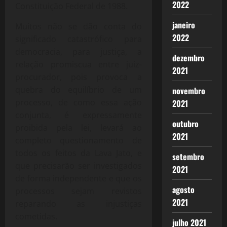
2022
Constituição Federal de 1988.
janeiro
Muitos não se dão conta do
2022
significado catastrófico para
democracia, para justiça, a
dezembro
relação promiscua entre juiz-
2021
procurador, pois provoca a
quebra do equilíbrio de um
novembro
processo, de como essa ação
2021
conjunta, é expressamente
outubro
proibida pela lei, levará ao
2021
completo questionamento de
todos os feitos da Lava Jato, e
setembro
que precisarão ser investigados
2021
de forma independente e que os
agosto
processos sejam revistos
2021
reparando as injustiças
cometidas.
julho 2021