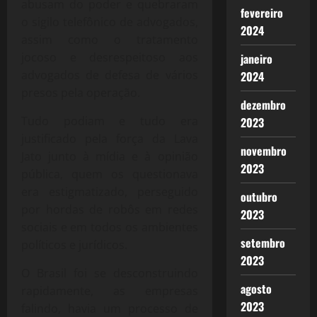
abusam do poder e quebraram
fevereiro
o sigilo telefônico de advogados,
2024
assim como o tratamento
jocoso e desrespeitoso aos
janeiro
advogados de defesa de vários
2024
presos pela operação.
dezembro
Tudo podiam e tudo era
2023
justificado pela força da Lava
novembro
Jato junto à mídia e à opinião
2023
pública, quem os questionava
era estigmatizado, perseguido
outubro
por hordas de robôs em redes
2023
sociais e em todos os ambientes
setembro
políticos e jurídicos.
2023
O Brasil foi se desconstruindo
agosto
rapidamente, as empresas
2023
falindo, havia um processo de