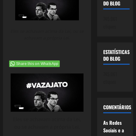
DO BLOG
745.061
cliques
Eles se achavam acima da Lei, ou se
achavam a própria Lei.
ESTATÍSTICAS
DO BLOG
Share this on WhatsApp
745.061
cliques
COMENTÁRIOS
Eles se achavam acima da Lei,
As Redes
ou se achavam a própria Lei.
Sociais e a