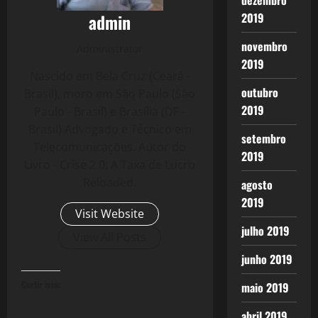
dezembro
admin
2019
novembro
Administrator
2019
Nascido em Bela Cruz (Ceará -
outubro
Brasil), moro em São Paulo (São
2019
Paulo - Brasil) e Brasília (DF -
Brasil) Advogado e Técnico em
setembro
Telecomunicações. Autor do
2019
Livro - Crise 2.0: A Taxa de Lucro
Reloaded.
agosto
2019
Visit Website
julho 2019
View All Posts
junho 2019
Curtir isso:
maio 2019
abril 2019