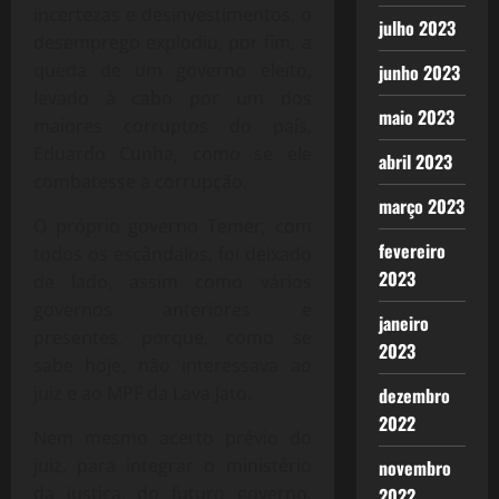
incertezas e desinvestimentos, o
julho 2023
desemprego explodiu, por fim, a
queda de um governo eleito,
junho 2023
levado à cabo por um dos
maio 2023
maiores corruptos do país,
Eduardo Cunha, como se ele
abril 2023
combatesse a corrupção.
março 2023
O próprio governo Temer, com
fevereiro
todos os escândalos, foi deixado
2023
de lado, assim como vários
governos anteriores e
janeiro
presentes, porque, como se
2023
sabe hoje, não interessava ao
juiz e ao MPF da Lava Jato.
dezembro
2022
Nem mesmo acerto prévio do
juiz, para integrar o ministério
novembro
da justiça, do futuro governo,
2022