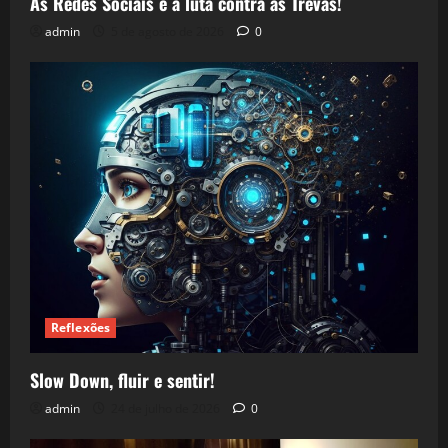
As Redes Sociais e a luta contra as Trevas!
admin
5 de agosto de 2026
0
Reflexões
Slow Down, fluir e sentir!
admin
24 de julho de 2026
0