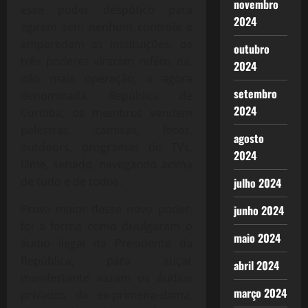
novembro
esse poder despótico para
2024
agirem sem nenhum controle e
emparedam as instituições, os
outubro
três poderes viraram reféns da,
2024
não mais operação, a agora
setembro
denominada, República de
2024
Curitiba, os membros vendem
palestras, camisas, fotos,
agosto
outdoors, programas de TVs,
2024
filme, seriado, navegando acima
de tudo e de todos.
julho 2024
Prova maior desse novo poder,
junho 2024
foi a forma como divulgaram o
maio 2024
áudio ilegal da Presidente da
República, para atiçar
abril 2024
manifestante vazam os áudios
março 2024
privados da ex-primeira-dama,