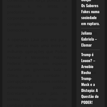
converteu em força política de
Os Sabores
pressão e, no limite, a
Fakes numa
predominância do
sociedade
corporativismo que levou ao
em ruptura.
completo distanciamento da
Democracia.
Juliana
em
Gabriela –
A operação Lava Jato era para
Elomar
ser apenas mais uma entre as
milhares operações que Polícia
Trump é
Federal e Ministério Público
Louco? –
Federal fizeram, em especial
Arnobio
durante os governos Lula e
Rocha
em
Dilma, para o combate à
Trump-
corrupção e aos crimes contra a
Musk e a
administração pública.
Distopia: A
Entretanto, a Lava Jato, se
Questão do
tornou um foco ativo de
PODER!
combate aos governos petistas,