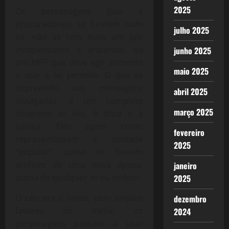
2025
Os personagens (juiz e
procuradores) se fundem num
julho 2025
só, não se tem mais um juiz
independente e imparcial, ou
junho 2025
um MPF que deve agir somente
maio 2025
o que a lei permite. O que se
depreende, nas mensagens
abril 2025
divulgadas, é um completo
março 2025
desprezo às leis, à ética e à
justiça. Eles agem como
fevereiro
representassem a vontade
2025
“popular”, como se fossem
artífices de uma nova época,
janeiro
acima de qualquer lei ou ordem.
2025
O céu era o limite, com amplos
dezembro
favores de mídia, os
2024
personagens passam a usar