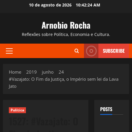
Skip
10 de agosto de 2026
10:42:25 AM
to
content
Arnobio Rocha
Reflexões sobre Política, Economia e Cultura.
SUBSCRIBE
Primary
Menu
Home
2019
junho
24
#Vazajato: O Fim da Justiça, o Império sem lei da Lava
Jato
POSTS
Política
1527: #Vazajato: O