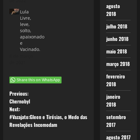
de 2022
agosto
Lula
2018
Livre,
leve,
julho 2018
solto,
apaixonado
junho 2018
e
Vacinado.
maio 2018
8 de março
de 2021
março 2018
fevereiro
Share this on WhatsApp
2018
P
Previous:
janeiro
Chernobyl
2018
o
Next:
#Vazajato:Gleen e Tirésias, o Medo das
setembro
s
Revelações Incomodam
2017
t
agosto 2017