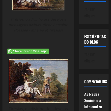
745.061
cliques
Tirésias, o adivinho dos desejos e
mensagens divinas. (Rene Anotoine
Hoassee - Mnerva et Tiresias)
ESTATÍSTICAS
DO BLOG
Share this on WhatsApp
745.061
cliques
COMENTÁRIOS
As Redes
Sociais e a
luta contra
Tirésias, o adivinho dos desejos