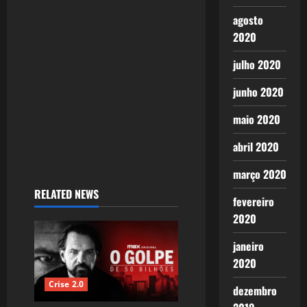
t
agosto
2020
i
julho 2020
o
junho 2020
n
maio 2020
abril 2020
março 2020
RELATED NEWS
fevereiro
2020
janeiro
2020
Crise 2.0
dezembro