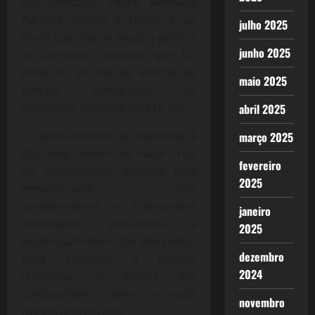
dos Mercado, Pedro
APAGÃO
Parente, impôs a Temer e ao
julho 2025
Brasil que não se mude a política
junho 2025
de aumento contínuo que faz
parte do pacote de vendas de
maio 2025
parcela significativa da
Petrobrás, inclusive do Pré-sal.
abril 2025
O deslocamento da realidade é
março 2025
flagrante, mesmo na maior crise
fevereiro
de combustíveis exposta pela
2025
greve/locaute dos
caminhoneiros e transportes
janeiro
rodoviários, prevaleceu a
2025
exigência/ordem dos Mercados,
dezembro
para continua a política
2024
criminosa de preços dos
combustíveis, como se nada
novembro
tivesse acontecido.