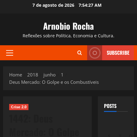
Skip
7 de agosto de 2026
7:54:28 AM
to
content
Arnobio Rocha
Reflexões sobre Política, Economia e Cultura.
SUBSCRIBE
Primary
Menu
Home
2018
junho
1
Deus Mercado: O Golpe e os Combustíveis
POSTS
Crise 2.0
1442: Deus
Mercado: O Golpe
S
T
Q