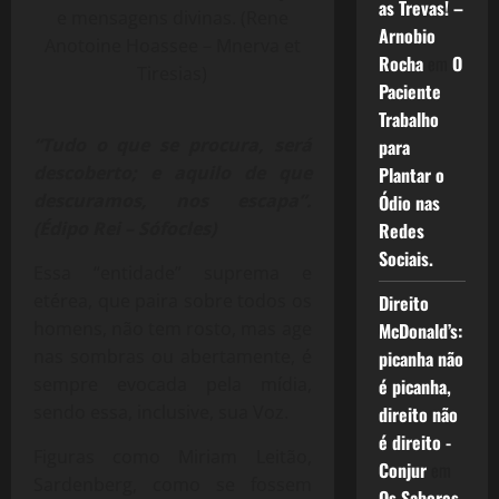
as Trevas! –
e mensagens divinas. (Rene
Arnobio
Anotoine Hoassee – Mnerva et
Rocha
em
O
Tiresias)
Paciente
Trabalho
“Tudo o que se procura, será
para
descoberto; e aquilo de que
Plantar o
descuramos, nos escapa”.
Ódio nas
(Édipo Rei – Sófocles)
Redes
Sociais.
Essa “entidade” suprema e
etérea, que paira sobre todos os
Direito
homens, não tem rosto, mas age
McDonald’s:
nas sombras ou abertamente, é
picanha não
sempre evocada pela mídia,
é picanha,
sendo essa, inclusive, sua Voz.
direito não
é direito -
Figuras como Miriam Leitão,
Conjur
em
Sardenberg, como se fossem
Os Sabores