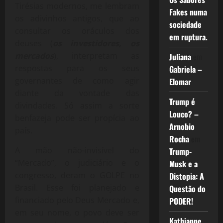
Tirésias modernos, me lembram
Fakes numa
os adivinhos antigos, que ao
sociedade
consultar os oráculos dos
em ruptura.
deuses (
os investidores, os
mercados
), interpretam as
Juliana
em
respostas para os seus
Gabriela –
governantes de como agir
Elomar
diante da vontade das
Trump é
divindades. Só assim a sorte
Louco? –
benfazeja pode ser propícia ao
Arnobio
país.
Rocha
em
A mão não-invisível do
Trump-
“Mercado”, o judiciário e o
Musk e a
congresso, deram o GOLPE no
Distopia: A
Brasil. Esse foi planejado e
Questão do
financiado pelo Deus Mercado e,
PODER!
em seu nome, o povo deve ser
Kathianne