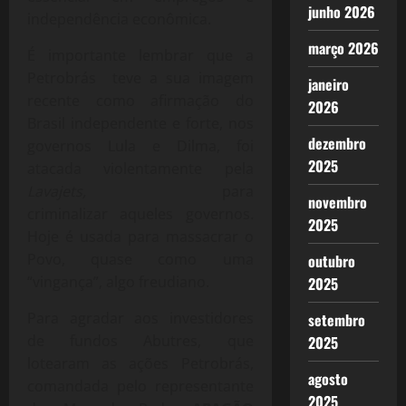
junho 2026
independência econômica.
março 2026
É importante lembrar que a
Petrobrás teve a sua imagem
janeiro
recente como afirmação do
2026
Brasil independente e forte, nos
dezembro
governos Lula e Dilma, foi
2025
atacada violentamente pela
Lavajets,
para
novembro
criminalizar aqueles governos.
2025
Hoje é usada para massacrar o
Povo, quase como uma
outubro
“vingança”, algo freudiano.
2025
Para agradar aos investidores
setembro
de fundos Abutres, que
2025
lotearam as ações Petrobrás,
agosto
comandada pelo representante
2025