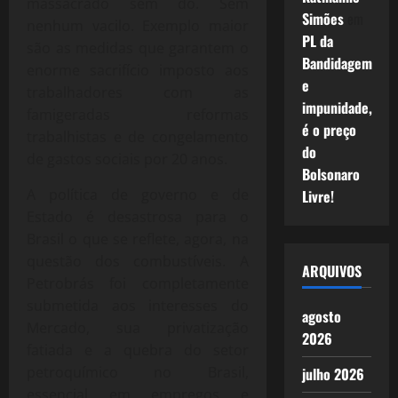
massacrado sem dó. Sem
Simões
em
nenhum vacilo. Exemplo maior
PL da
são as medidas que garantem o
Bandidagem
enorme sacrifício imposto aos
e
trabalhadores com as
impunidade,
famigeradas reformas
é o preço
trabalhistas e de congelamento
do
de gastos sociais por 20 anos.
Bolsonaro
A política de governo e de
Livre!
Estado é desastrosa para o
Brasil o que se reflete, agora, na
questão dos combustíveis. A
ARQUIVOS
Petrobrás foi completamente
submetida aos interesses do
agosto
Mercado, sua privatização
2026
fatiada e a quebra do setor
petroquímico no Brasil,
julho 2026
essencial em empregos e