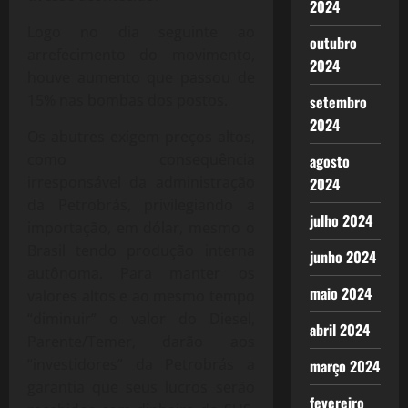
2024
Logo no dia seguinte ao
outubro
arrefecimento do movimento,
2024
houve aumento que passou de
15% nas bombas dos postos.
setembro
2024
Os abutres exigem preços altos,
como consequência
agosto
irresponsável da administração
2024
da Petrobrás, privilegiando a
julho 2024
importação, em dólar, mesmo o
Brasil tendo produção interna
junho 2024
autônoma. Para manter os
maio 2024
valores altos e ao mesmo tempo
“diminuir” o valor do Diesel,
abril 2024
Parente/Temer, darão aos
“investidores” da Petrobrás a
março 2024
garantia que seus lucros serão
fevereiro