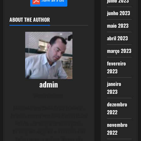
julho 2023
Save as PDF
junho 2023
ABOUT THE AUTHOR
maio 2023
abril 2023
março 2023
fevereiro
2023
admin
janeiro
2023
Administrator
dezembro
Nascido em Bela Cruz (Ceará -
2022
Brasil), moro em São Paulo (São
Paulo - Brasil) e Brasília (DF -
novembro
Brasil) Advogado e Técnico em
2022
Telecomunicações. Autor do