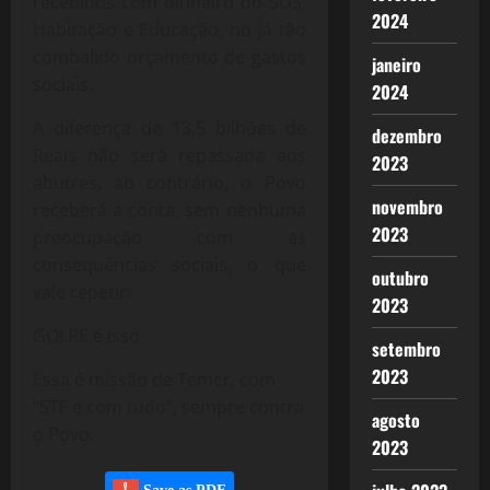
recebidos com dinheiro do SUS,
2024
Habitação e Educação, no já tão
combalido orçamento de gastos
janeiro
sociais.
2024
A diferença de 13,5 bilhões de
dezembro
Reais não será repassada aos
2023
abutres, ao contrário, o Povo
novembro
receberá a conta, sem nenhuma
2023
preocupação com as
consequências sociais, o que
outubro
vale repetir:
2023
GOLPE é isso.
setembro
2023
Essa é missão de Temer, com
“STF e com tudo”, sempre contra
agosto
o Povo.
2023