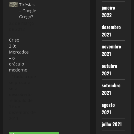
Tirésias
janeiro
– Google
2022
Grego?
22 de março
dezembro
de 2012
2021
Crise
novembro
2.0:
Mercados
2021
– o
oráculo
outubro
moderno
2021
"Tudo o que
se procura,
setembro
será
2021
descoberto;
e aquilo de
agosto
que
19 de
2021
descuramos,
dezembro de
nos escapa".
2011
julho 2021
(Édipo Rei -
Sófocles)O