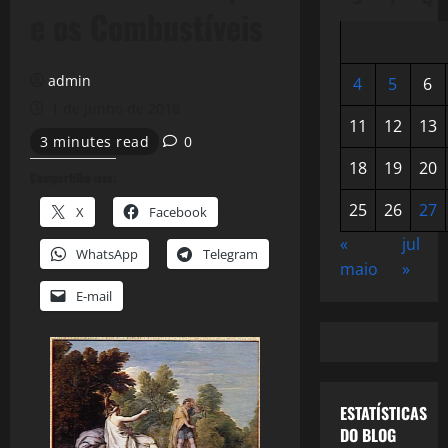
e os Combustíveis
admin
4
5
6
1 de junho de 2018
11
12
13
3 minutes read
0
18
19
20
Compartilhe isso:
25
26
27
X
Facebook
«
jul
WhatsApp
Telegram
maio
»
E-mail
ESTATÍSTICAS
DO BLOG