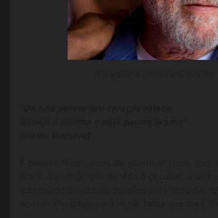
A trajetória incomum que lhe 
“Do ócio porém seu coração ralado,
Almeja o alarma e pela guerra brame”
(Ilíada, Homero)
É preciso dizer, antes de qualquer coisa que, 
Brasil. Sua trajetória de vida é peculiar, e su
sobreviveu a todos os desafios para se tornar “L
do conceito grego para Herói, tema que me é tã