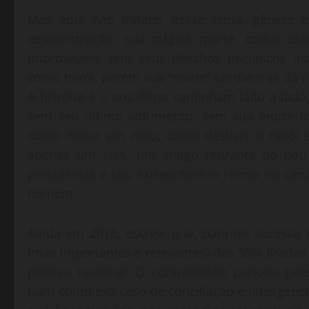
Mas aqui não tratarei desse tema, gênese 
desconstrução, sua trágica morte, como cic
improváveis, tem seus desafios iniciáticos i
como herói, porém sua “morte” também se dá 
A história e o arquétipo caminham lado a lado
sem seu último sofrimento, sem sua morte trá
como matar um mito, como destruir o herói e d
apenas um Luís, um antigo retirante do pau 
presidência e seu extraordinário relevo no ce
homem.
Ainda em 2015, escrevi que, para ter sucesso
(mas importantes e relevantes) dos 99% tiradas
político nacional. O contraditório período p
num complexo caso de conciliação e inteligênc