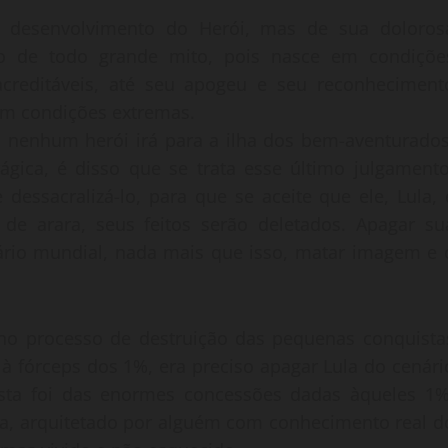
e desenvolvimento do Herói, mas de sua doloros
lo de todo grande mito, pois nasce em condiçõe
nacreditáveis, até seu apogeu e seu reconheciment
em condições extremas.
, nenhum herói irá para a ilha dos bem-aventurados
gica, é disso que se trata esse último julgamento
essacralizá-lo, para que se aceite que ele, Lula, 
de arara, seus feitos serão deletados. Apagar su
nário mundial, nada mais que isso, matar imagem e 
 no processo de destruição das pequenas conquista
 à fórceps dos 1%, era preciso apagar Lula do cenári
etista foi das enormes concessões dadas àqueles 1%
ia, arquitetado por alguém com conhecimento real d