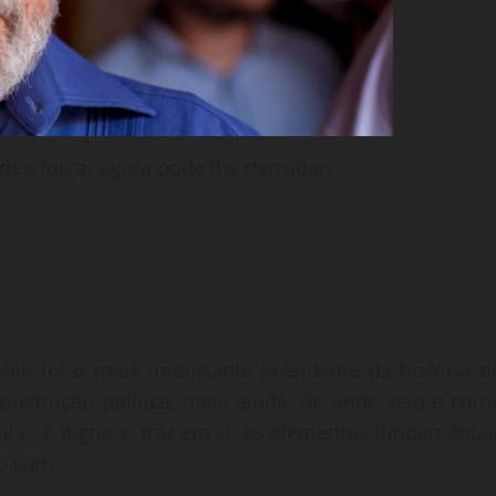
deu força, agora pode lhe derrubar.
Lula foi o mais importante presidente da história d
a construção política, mais ainda, de onde veio e com
ula”, é digna e, traz em si, os elementos fundamentai
o caro.