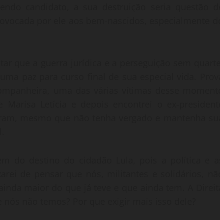
sendo candidato, a sua destruição seria questão d
provocada por ele aos bem-nascidos, especialmente d
tar que a guerra jurídica e a perseguição sem quarte
uma paz para curso final de sua especial vida. Prov
companheira, uma das várias vítimas desse moment
 Marisa Letícia e depois encontrei o ex-president
aram, mesmo que não tenha vergado e mantenha su
l.
m do destino do cidadão Lula, pois a política e a
rei de pensar que nós, militantes e solidários, nã
inda maior do que já teve e que ainda tem. A Direit
 nós não temos? Por que exigir mais isso dele?