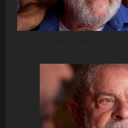
A trajetória incomum que lhe deu força