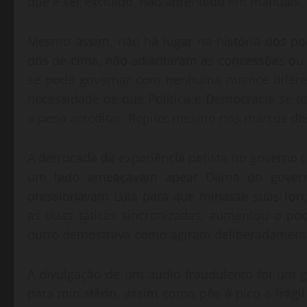
que é ser excluído, não aprendido em manuais,
Mesmo assim, não há lugar na história dos p
dos de cima, não adiantaram as concessões ou a
se pode governar com nenhuma nuance diferent
necessidade de que Política e Democracia se t
a pena acreditar. Repito: mesmo nos marcos dos
A derrocada da experiência petista no governo c
um lado ameaçavam apear Dilma do governo,
pressionavam Lula para que minasse suas for
as duas táticas sincronizadas, aumentou o po
outro demostrava como agiram deliberadament
A divulgação de um áudio fraudulento foi um 
para ministério, assim como pôs à pico a frágil