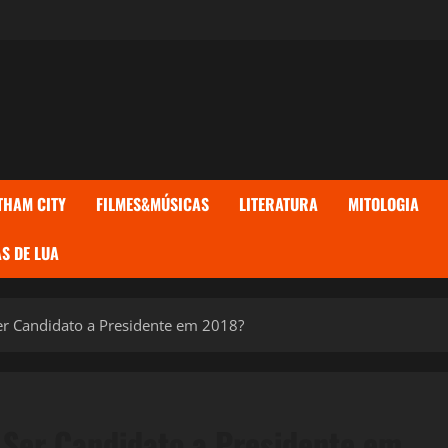
THAM CITY
FILMES&MÚSICAS
LITERATURA
MITOLOGIA
S DE LUA
er Candidato a Presidente em 2018?
 Ser Candidato a Presidente em