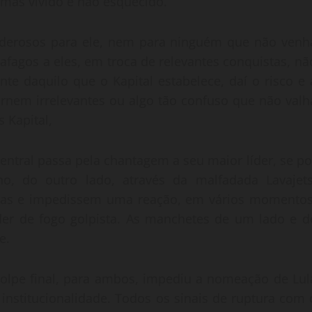
 mas vivido e não esquecido.
oderosos para ele, nem para ninguém que não venh
fagos a eles, em troca de relevantes conquistas, nã
e daquilo que o Kapital estabelece, daí o risco e 
ornem irrelevantes ou algo tão confuso que não valh
 Kapital,
entral passa pela chantagem a seu maior líder, se po
 do outro lado, através da malfadada Lavajets
ças e impedissem uma reação, em vários momentos
der de fogo golpista. As manchetes de um lado e d
e.
golpe final, para ambos, impediu a nomeação de Lul
 institucionalidade. Todos os sinais de ruptura com 