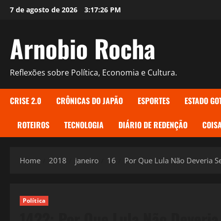
Skip
7 de agosto de 2026
3:17:27 PM
to
content
Arnobio Rocha
Reflexões sobre Política, Economia e Cultura.
CRISE 2.0
CRÔNICAS DO JAPÃO
ESPORTES
ESTADO GO
ROTEIROS
TECNOLOGIA
DIÁRIO DE REDENÇÃO
COISA
Home
2018
janeiro
16
Por Que Lula Não Deveria S
Política
1422: Por Que Lula Não Deveria