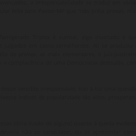
vançados, a irresponsabilidade se traduz em vária
gular feita pelo Pastor-MP que “não tinha provas, ma
famigerado Triplex é surreal, algo inusitado e qu
s e julgados em casos semelhantes. Ali se produziu 
alta de provas, as mais elementares, o juiz-justiceir
om a complacência de uma Democracia destruída, co
desse veredito irresponsável, traz à luz uma questã
tivesse índices de popularidade tão altos, prosperari
zas (diria ilusão de alguns) quanto à queda evident
 deveria não se candidatar, ou se apresentar com