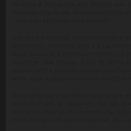
candidato à presidência, pois entendia que, 
honra para os golpistas, na inveja inominada 
o judiciário, a ponta-de-lança do GOLPE.
Entendia que a sua não candidatura poderia evi
abrandassem, permitindo a ele e a sua família 
dessa loucura foi a prematura morte de sua 
canalha em que vivemos. Estive no velório de
algumas vezes e percebia o quanto o machuc
altivez, o que é algo absolutamente inacreditáve
Obviamente que a questão se amplia para alé
razões de estado se impuseram, mas não deixa
deveríamos impor ao ex-presidente uma carga a
e seus verdugos não terão comiseração, por que