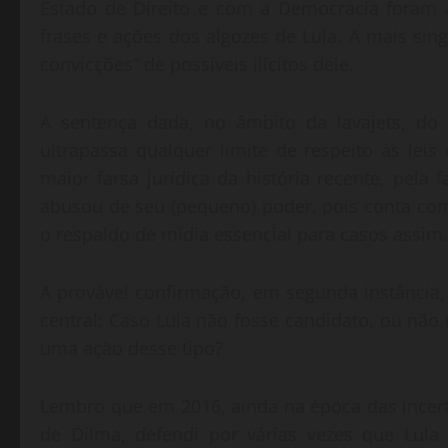
Estado de Direito e com a Democracia foram a
frases e ações dos algozes de Lula. A mais sin
convicções” de possíveis ilícitos dele.
A sentença dada, no âmbito da lavajets, do 
ultrapassa qualquer limite de respeito às lei
maior farsa jurídica da história recente, pela f
abusou de seu (pequeno) poder, pois conta c
o respaldo de mídia essencial para casos assim.
A provável confirmação, em segunda instância, 
central: Caso Lula não fosse candidato, ou não 
uma ação desse tipo?
Lembro que em 2016, ainda na época das incerte
de Dilma, defendi por várias vezes que Lula