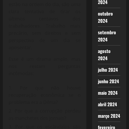
2024
estão na ordem do dia, são uma
clara tentativa de tirar os
outubro
últimos centavos dos
2024
trabalhadores. Trabalho mais
setembro
precário, sem direitos e sem
2024
perspectiva de um dia se
aposentar.
agosto
2024
Esse é um drama amplo, mas
nos restam perguntas
julho 2024
incômodas:
junho 2024
Por que não houve
maio 2024
recuperação econômica se o
problema era a Dilma?
abril 2024
Por que a corrupção perdeu
março 2024
as manchetes dos jornais?
Por que os escândalos são
fevereiro