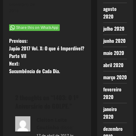
setembro de
agosto
2016
2020
julho 2020
Share this on WhatsApp
P
junho 2020
Previous:
Japão 2017 Vol. X: O que é Imperdível?
o
maio 2020
Parte VII
Next:
abril 2020
s
Sucumbência de Cada Dia.
março 2020
t
fevereiro
n
2 thoughts on “
1403: O 1º
2020
a
Aniversário do GOLPE.
”
janeiro
v
2020
Cleiton Leite
Coutinho
disse:
dezembro
i
17 de abril de 2017 às