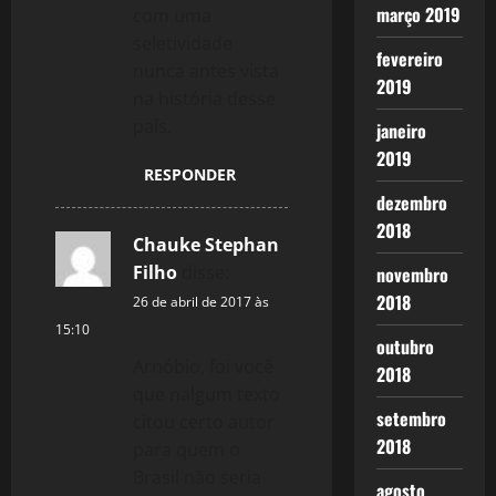
março 2019
com uma
seletividade
fevereiro
nunca antes vista
2019
na história desse
país.
janeiro
2019
RESPONDER
dezembro
2018
Chauke Stephan
Filho
disse:
novembro
2018
26 de abril de 2017 às
15:10
outubro
Arnóbio, foi você
2018
que nalgum texto
setembro
citou certo autor
2018
para quem o
Brasil não seria
agosto