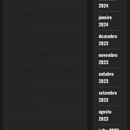
silenciados?
2024
Por que nenhum membro do
janeiro
governo é punido ou exigido que
2024
renuncie?
dezembro
Por que os Patos sumiram?
2023
Por que as panelas calaram?
Por que ninguém comemorou
novembro
o dia de hoje?
2023
Por que a pauta moralista só
outubro
atingiu o PT e ficou por isso
2023
mesmo?
setembro
Por que o país não tem
2023
nenhuma credibilidade
internacional?
agosto
2023
A situação geral é de vergonha
alheia, não me venham com