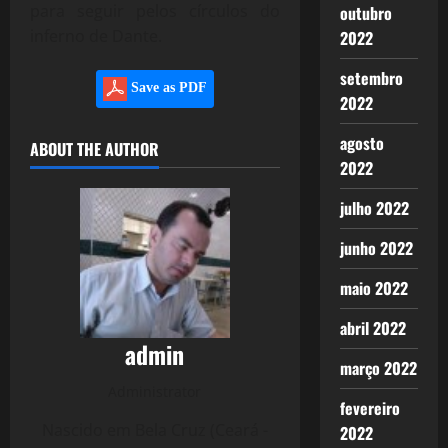
para seguir pelos círculos do
outubro
inferno de Dante.
2022
setembro
Save as PDF
2022
agosto
ABOUT THE AUTHOR
2022
julho 2022
junho 2022
maio 2022
abril 2022
admin
março 2022
Administrator
fevereiro
Nascido em Bela Cruz (Ceará -
2022