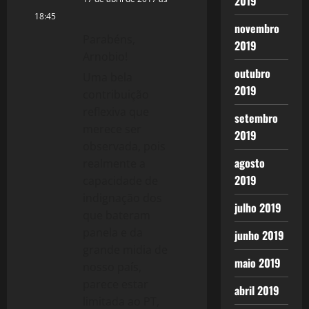
2019
g
18:45
novembro
Parabéns,
a
2019
Arnobio!
t
outubro
Uma bela
2019
contribuição
i
reflexiva que
setembro
o
merece ser
2019
observada, pois
n
agosto
realmente a
2019
capacidade de
indignação dos
julho 2019
que bateram
panela e da
junho 2019
grande midia de
maio 2019
nosso país,
parece estar
abril 2019
limitada ao PT,