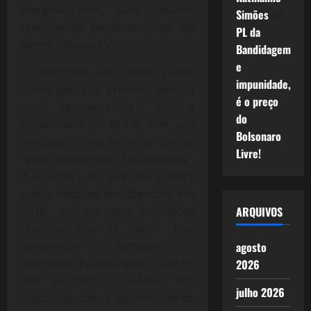
marginalizados, para aqueles
Simões
em
que jamais pensaram um dia
PL da
serem “doutores”.
Bandidagem
e
A selvageria não deixa pedra
impunidade,
sobre pedra, a primeira coisa a
é o preço
ser desconstruída foi a
do
Democracia, o Brasil vive um
Bolsonaro
simulacro, uma farsa de que as
Livre!
“instituições estão funcionando”.
A incerteza de que não haverá
novas eleições presidenciais em
ARQUIVOS
2018, ou em que condições
restritas elas se darão. Isso
demonstra o tamanho do
agosto
desmonte Político que o GOLPE
2026
deu ao país. O silêncio dos
julho 2026
hipócritas com a quantidade de