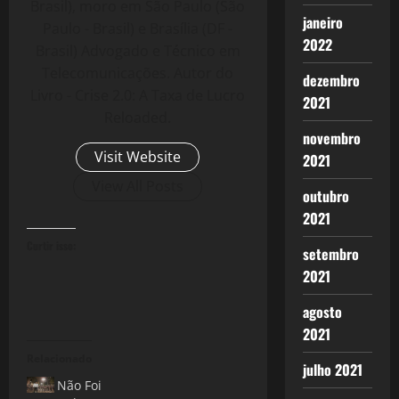
Brasil), moro em São Paulo (São
janeiro
Paulo - Brasil) e Brasília (DF -
2022
Brasil) Advogado e Técnico em
Telecomunicações. Autor do
dezembro
Livro - Crise 2.0: A Taxa de Lucro
2021
Reloaded.
novembro
Visit Website
2021
View All Posts
outubro
2021
Curtir isso:
setembro
2021
agosto
2021
Relacionado
julho 2021
Não Foi