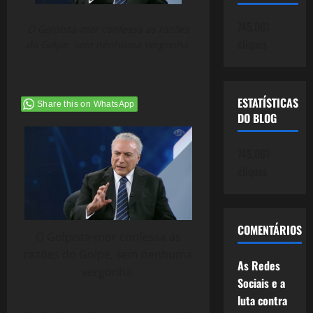
745.061
O Golpista-mor confessa as razões
cliques
do Golpe, sem nenhuma vergonha.
ESTATÍSTICAS
Share this on WhatsApp
DO BLOG
745.061
cliques
COMENTÁRIOS
O Golpista-mor confessa as
razões do Golpe, sem nenhuma
As Redes
vergonha.
Sociais e a
luta contra