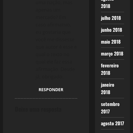
uma nação, mas
2018
apenas um
mercado? Em
julho 2018
caso afirmativo,
junho 2018
eu gostaria que
você me dissesse
maio 2018
que autor é esse e
março 2018
qual o texto no
qual ele faz essa
fevereiro
afirmação. Desde
2018
já, obrigado.
janeiro
RESPONDER
2018
setembro
Deixe uma resposta
2017
agosto 2017