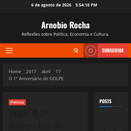
Skip
6 de agosto de 2026
5:54:19 PM
to
content
Arnobio Rocha
Reflexões sobre Política, Economia e Cultura.
SUBSCRIBE
Primary
Menu
Home
2017
abril
17
O 1º Aniversário do GOLPE.
POSTS
Política
1403: O 1º
Aniversário do
S
T
Q