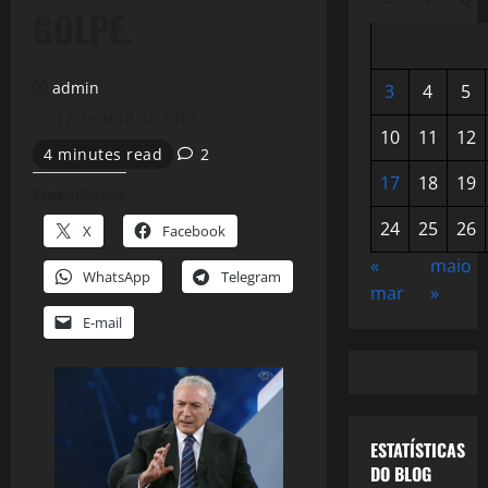
GOLPE.
admin
3
4
5
17 de abril de 2017
10
11
12
4 minutes read
2
17
18
19
Compartilhe isso:
24
25
26
X
Facebook
«
maio
WhatsApp
Telegram
mar
»
E-mail
ESTATÍSTICAS
DO BLOG