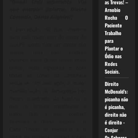
“Deixai toda esperança, Vós
as Trevas! –
que entrais” (Inferno, Divina
Arnobio
Comédia, Dante Alighieri)
Rocha
em
O
Paciente
A percepção de que vivemos
Trabalho
num país muito pior do antes do
para
GOLPE, pode não ser ainda tão
Plantar o
ampla, mas com certeza
Ódio nas
vivemos num Brasil muito mais
Redes
cínico, mais hipócrita e com
Sociais.
todas as cores da canalhice
reinante. Um ano após a maior
Direito
manifestação de demagogia por
McDonald’s:
metro quadrado da história o
picanha não
que os bravos paneleiros e
é picanha,
patos têm a nos contar?
direito não
Primeiro a Dilma, depois… o
é direito -
Caos. Todas as mentiras e o
Conjur
em
clima de histeria coletiva foram
Os Sabores