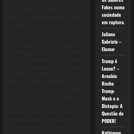
substituídos por uma vergonha
Fakes numa
escondida, uns sussurros de um
sociedade
falso arrependimento, pela
em ruptura.
desgraça feita.
Juliana
em
Os golpistas se locupletaram
Gabriela –
alegremente, com as mãos livres
Elomar
agiram feitos lobos numa
Trump é
caçada selvagem aos direitos
Louco? –
dos trabalhadores, destruindo
Arnobio
qualquer vestígio de que um dia,
Rocha
em
por um breve momento, esse
Trump-
país sonhou em ser uma nação
Musk e a
livre, que teve a pequena
Distopia: A
sensação de inclusão, de
Questão do
emprego digno, com o acesso às
PODER!
universidades públicas e
privadas aos mais pobres, aos
Kathianne