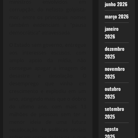
ministros envolvidos em
junho 2026
corrupção, do nefasto golpista-
março 2026
mor, entre os principais nomes
também evidenciam a “pausa
janeiro
democrática” atravessada.
2026
O Estado sem governo, entregue
dezembro
aos interesses escusos, com
2025
amplo apoio da mídia, não
consegue apagar a imagem de
novembro
desastre e desolação. O
2025
desemprego que vinha em
outubro
crescimento e explodiu em um
2025
ano, atingindo mais que o dobro
do ultimo ano, com mais 13
setembro
milhões de pessoas sem ter a
2025
menor ideia de uma futura
agosto
recolocação. As políticas sociais
2025
sofreram cortes drásticos, o que