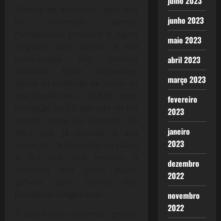
julho 2023
silêncio de inocentes, pois não
junho 2023
há inocentes, apenas
manipulação grosseira e agora
maio 2023
ninguém quer admitir a sua
participação nos eventos
abril 2023
sórdidos. Ficam impassíveis
março 2023
diante da confissão de Temer de
que Cunha deu o GOLPE como
fevereiro
retaliação ao PT, por este ter lhe
2023
negado votos no conselho de
janeiro
ética que já discutia a sua
2023
cassação. Os hipócritas se calam
e fica por isso mesmo, a
dezembro
confissão dita como piada,
2022
galhofa, para sorriso dos
jornalistas amigos leais.
novembro
2022
O Brasil está no Limbo, pronto