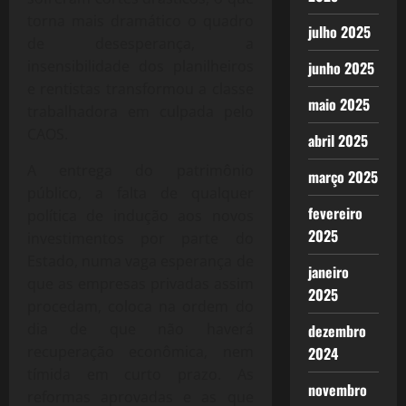
torna mais dramático o quadro
julho 2025
de desesperança, a
insensibilidade dos planilheiros
junho 2025
e rentistas transformou a classe
maio 2025
trabalhadora em culpada pelo
CAOS.
abril 2025
A entrega do patrimônio
março 2025
público, a falta de qualquer
fevereiro
política de indução aos novos
2025
investimentos por parte do
Estado, numa vaga esperança de
janeiro
que as empresas privadas assim
2025
procedam, coloca na ordem do
dia de que não haverá
dezembro
recuperação econômica, nem
2024
tímida em curto prazo. As
novembro
reformas aprovadas e as que