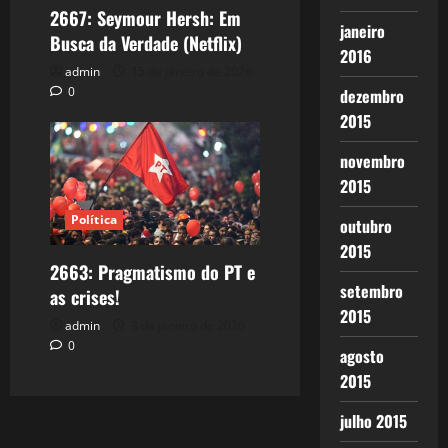
2667: Seymour Hersh: Em
janeiro
Busca da Verdade (Netflix)
2016
admin
15 de janeiro de 2026
0
dezembro
2015
novembro
2015
Política
outubro
2015
2663: Pragmatismo do PT e
setembro
as crises!
2015
admin
3 de janeiro de 2026
0
agosto
2015
julho 2015