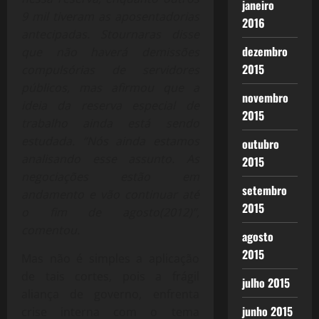
janeiro
9 mil tiveram as aposentadorias
2016
antecipadas. Stournaras disse
dezembro
que não haverá demissões
2015
compulsórias de servidores
públicos, mas afirmou que a
novembro
ideia da reserva especial de
2015
trabalho ainda está sendo
estudada. “Nós ainda estamos
outubro
analisando esse assunto. As
2015
negociações estão em
setembro
andamento e vão continuar até
2015
o fim de agosto(2012)”,
comentou.
agosto
2015
Mas não é simples a aplicação
de tais cortes, pois a frágil
julho 2015
aliança de governo, enfrenta
junho 2015
crise interna com o tema