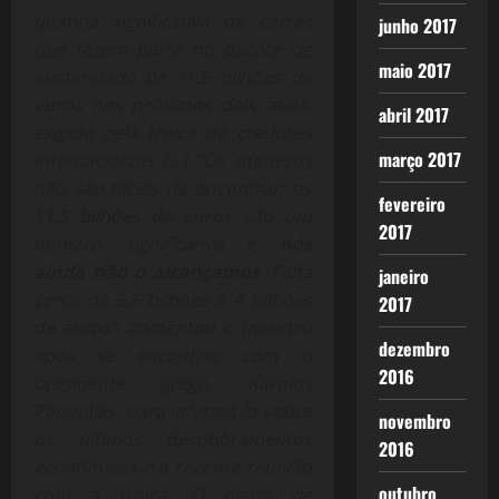
quantia significativa de cortes
junho 2017
que fazem parte do pacote de
maio 2017
austeridade de 11,5 bilhões de
euros nos próximos dois anos,
abril 2017
exigido pela troica de credores
março 2017
internacionais […] ”Os números
não são fáceis de encontrar; os
fevereiro
11,5 bilhões de euros são um
2017
número significativo e
nós
ainda não o alcançamos
. Falta
janeiro
cerca de 3,5 bilhões a 4 bilhões
2017
de euros”, comentou o ministro
dezembro
após se encontrar com o
2016
presidente grego, Karolos
Papoulias, para informá-lo sobre
novembro
os últimos desdobramentos
2016
econômicos e a recente reunião
outubro
com a troica. O plano de