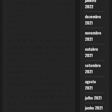
janeiro
O Estadão diz em longa matéria
2022
em que não demonstra tanto
otimismo com a “vitória de
dezembro
Pirro”: ”
O resultado oficial,
2021
quando confirmado, dará direito
novembro
a Samaras de costurar a
2021
formação de um governo de
coalizão, que deve ser integrado
outubro
por Nova Democracia, Pasok,
2021
Esquerda Democrática e,
setembro
possivelmente, Gregos
2021
Independentes. Os dois
primeiros partidos são
agosto
considerados “pró-austeridade”,
2021
por seu compromisso com os
termos do programa de socorro
julho 2021
de € 130 bilhões concedido pela
junho 2021
União Europeia, pelo Banco