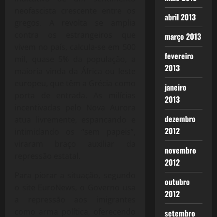
neofascista crescente entre os
abril 2013
gregos. A revolta se amplia
contra os estrangeiros que
março 2013
vivem no país, calcula-se em 500
fevereiro
mil, quase 5% da população, a
2013
maioria vinda da África ou leste
europeu, que têm a Grécia como
janeiro
porta de entrada. As milícias
2013
incentivadas pelo Nova Aurora
dezembro
atua livremente, espancando e
2012
intimidando os “sem papeis”,
viraram braço auxiliar da
novembro
repressão estatal.
2012
Para piorar a situação, segundo
outubro
o site EuroNews, o Governo usa
2012
a repressão aos imigrantes
como arma política, oferecendo
setembro