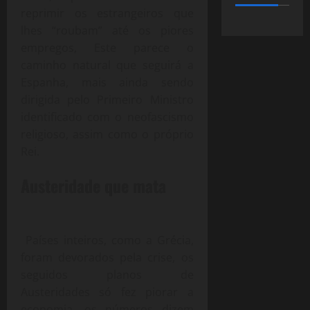
reprimir os estrangeiros que
lhes “roubam” até os piores
empregos, Este parece o
caminho natural que seguirá a
Espanha, mais ainda sendo
dirigida pelo Primeiro Ministro
identificado com o neofascismo
religioso, assim como o próprio
Rei.
Austeridade que mata
Países inteiros, como a Grécia,
foram devorados pela crise, os
seguidos planos de
Austeridades só fez piorar a
economia, os números dizem