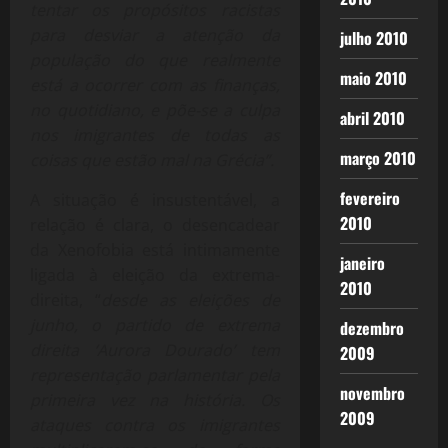
tentar os propósitos racistas
para desviar a atenção da
julho 2010
população do que realmente
maio 2010
está a ocorrer com as finanças,
no quotidiano, e põe-se a culpa
abril 2010
nos imigrantes de todas as
março 2010
coisas que estão mal na Grécia”.
fevereiro
A situação é insustentável, a
2010
relação é clara, o desencadear
da Xenofobia está intimamente
janeiro
ligada à eleição da extrema-
2010
direita, “
desde as eleições de
junho, o partido de extrema
dezembro
direita ‘Aurora Dourado’ tem
2009
representação parlamentar pela
novembro
primeira vez na história. Os
2009
ataques contra os imigrantes