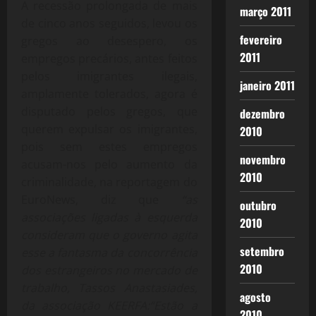
A recessão prolongada de mais
março 2011
de cinco anos seguidos, levou os
fevereiro
gregos ao desespero, os
2011
empregos precários, antes feitos
pelos imigrantes ilegais,
janeiro 2011
amplamente tolerados, agora é
disputado pelos gregos, que
dezembro
querem expulsar os imigrantes,
2010
pois sem estes empregos
novembro
acusam-nos pelo aumento da
2010
criminalidade, na reportagem do
EuroNews, diz que
“as
outubro
associações ligadas à esquerda
2010
consideram que o governo agita
setembro
esse a fantasma da concorrência
2010
dos estrangeiros no mercado de
trabalho, Tassos Anastasiades,
agosto
da associação KEERFA:“Estão a
2010