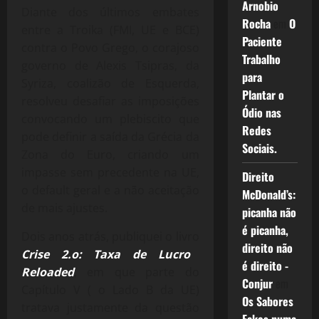
Arnobio
Diante dos últimos embates
Rocha
em
O
entre a Troika (FMI, UE e BCE)
Paciente
contra o Povo Grego, o corajoso
Trabalho
governo de Alexis Tsipras, da
para
Syriza, coalizão de Esquerda,
Plantar o
resolveu desafiar as imposições
Ódio nas
convocando um plebiscito que
Redes
pode definir a saída da Grécia da
Sociais.
Zona do Euro, criando um
impasse sem precedente na UE,
Direito
o default geral e a não aceitação
McDonald’s:
de mais ajustes.
picanha não
é picanha,
Dois anos atrás, publiquei o livro
direito não
Crise 2.o: Taxa de Lucro
é direito -
Reloaded
, em que parte do
Conjur
em
Capítulo V ( o Lado B da UE)
Os Sabores
tratava justamente da questão