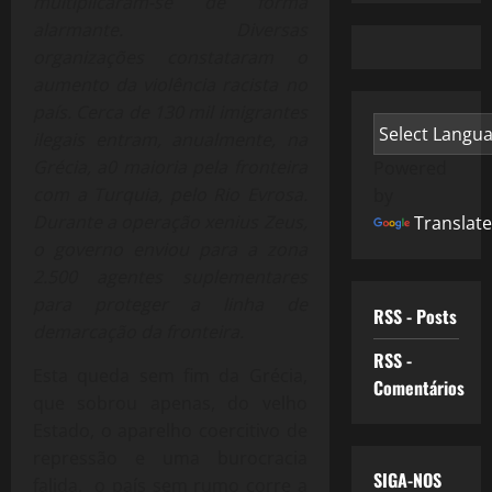
multiplicaram-se de forma
alarmante. Diversas
organizações constataram o
aumento da violência racista no
país. Cerca de 130 mil imigrantes
ilegais entram, anualmente, na
Grécia, a0 maioria pela fronteira
Powered
com a Turquia, pelo Rio Evrosa.
by
Durante a operação xenius Zeus,
Translate
o governo enviou para a zona
2.500 agentes suplementares
para proteger a linha de
RSS - Posts
demarcação da fronteira.
RSS -
Esta queda sem fim da Grécia,
Comentários
que sobrou apenas, do velho
Estado, o aparelho coercitivo de
repressão e uma burocracia
SIGA-NOS
falida, o país sem rumo corre a