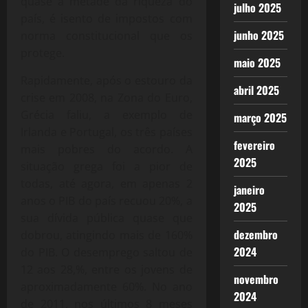
quase a metade da riqueza do
julho 2025
país, é isento de impostos com
junho 2025
norma constitucional que os
protege.
maio 2025
Rapidamente, após o estouro da
abril 2025
crise em 2008, na Zona do Euro,
Grécia faliu, a exemplo de
março 2025
Irlanda e Portugal, os três países
fevereiro
mais pobres do acordo. A
2025
situação grega foi a pior de
todas, até agora, em apenas 2
janeiro
anos o PIB do país recuou 20%, a
2025
sua dívida pública quase que
dezembro
dobrou, atingindo mais de 160%
2024
do PIB. O desemprego saltou de
12 aos 28,%, entre os jovens de
novembro
aproximadamente 60%. No ano
2024
de 2011, nos últimos 8 meses