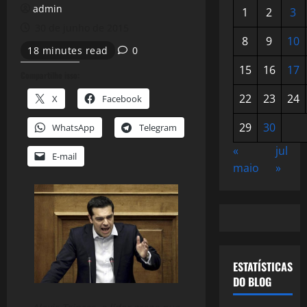
admin
1
2
3
30 de junho de 2015
8
9
10
18 minutes read
0
15
16
17
Compartilhe isso:
22
23
24
X
Facebook
29
30
WhatsApp
Telegram
«
jul
E-mail
maio
»
ESTATÍSTICAS
DO BLOG