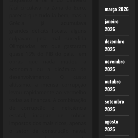
Enquanto a farra do dinheiro
fácil circulava na Zona do Euro,
março 2026
parecia que tudo ia bem, mas a
janeiro
Grécia já acumulava
2026
grandes déficits fiscais, alguns
culpavam pela mal sucedida
dezembro
Olimpíadas, em que gastaram
2025
quase 15% do PIB do país, em
novembro
obras que nada mudou a
2025
economia ou a dinâmica de
desenvolvimento. O custo
outubro
altíssimo, a imensa corrupção
2025
levou rapidamente ao vermelho
todas as finanças. A combinação
setembro
de corrupção e ineficiência
2025
estatal, incapaz de cobrar
agosto
impostos dos mais ricos, apenas
2025
o setor de construção naval,