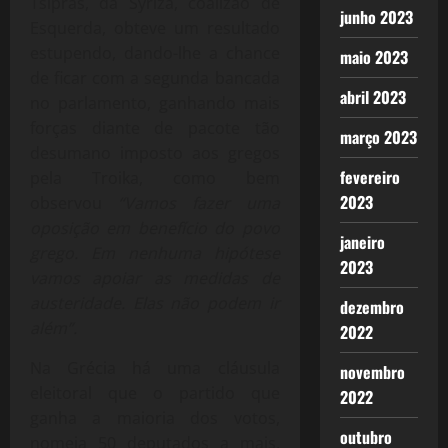
Tsipras, da Syriza, coalizão de
junho 2023
Esquerda, obteve um resultado
estupendo, dando-lhe a chance
maio 2023
de ficar com a segunda bancada
abril 2023
no parlamento, ganhando mais
forças diante de pacote tão
março 2023
desumano imposto aos gregos
fevereiro
pela Troika, como bem
2023
observou
“Vamos fazer uma
oposição em benefício do povo
janeiro
grego. Em nenhuma hipótese
2023
vamos apoiar as medidas de
austeridade. Elas não podem ir
dezembro
além”.
2022
Na Grécia há uma cláusula
novembro
eleitoral que o partido que
2022
ganha a maioria dos votos,
outubro
nomeia 50 deputados a mais,