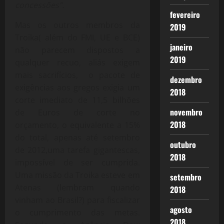
concessões”.
fevereiro
Mas os outros membros da
2019
Troika( além do FMI, UE e BCE)
janeiro
não parecem dispostos a
2019
qualquer recuo, aliás exigem
mais sacrifícios, o pacote de
dezembro
exigências aos gregos exigia um
2018
corte imediato de 11,5 bilhões
novembro
de Euros de corte no
2018
orçamento, o equivalente a 15%
do total, apenas até setembro
outubro
de 2012,uma tarefa gigantescas,
2018
impossível de ser cumprida.
Uma missão da Troika esteve em
setembro
Atenas (lembram quando
2018
vinham ao Brasil?) para fiscalizar
agosto
o cumprimento das metas.
2018