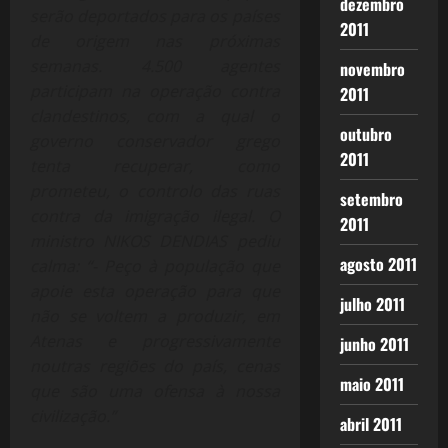
dezembro
serão deportados para os países
2011
de origem nas próximas
semanas. 4.500 agentes
novembro
participam na operação contra
2011
clandestinos, com a qual o
outubro
governo conservador grego
2011
tenta recuperar, como
prometeu, o controlo das ruas
setembro
contra da imigração ilegal. O
2011
ministro NIKOS DENDIAS pediu
agosto 2011
calma: “- Peço à população que
apoie esta operação para que
julho 2011
não se voltem a produzir, em
Atenas e progressivamente
junho 2011
noutras regiões do país, cenas
maio 2011
que são uma ofensa à nossa
civilização.”
abril 2011