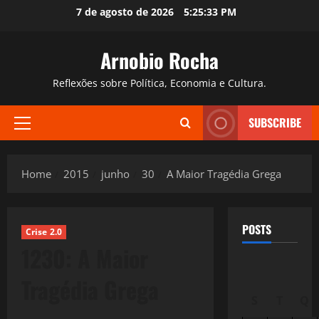
Skip
7 de agosto de 2026
5:25:35 PM
to
content
Arnobio Rocha
Reflexões sobre Política, Economia e Cultura.
SUBSCRIBE
Primary
Menu
Home
2015
junho
30
A Maior Tragédia Grega
POSTS
Crise 2.0
1230: A Maior
Tragédia Grega
S
T
Q