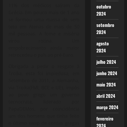
11% dos médicos saíram da
outubro
Grécia. Em pouco mais de 1 ano
2024
se formou uma massa de sem
setembro
teto em Atenas de mais de 50
2024
mil pessoas. A fome e miséria
virou rotina. Um
agosto
empobrecimento ainda maior
2024
retrocedeu o país ao pré-Euro.
julho 2024
Obrigada a pedir o resgate à
junho 2024
Troika, esta foi impiedosa, em
Setembro de 2011, a Alemanha,
maio 2024
via Troika(FMI, BCE e UE), impôs
ao povo grego um governo
abril 2024
tecnocrata, liderado por
março 2024
PapaDEMos, por coincidência
um dos homens que tinha feito
fevereiro
o último swap de contas gregas
2024