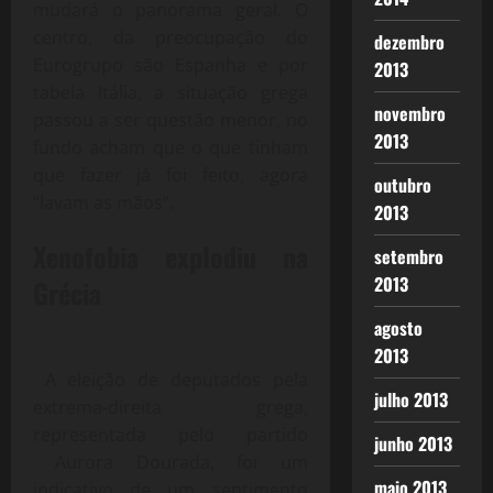
mudará o panorama geral. O
centro, da preocupação do
dezembro
Eurogrupo são Espanha e por
2013
tabela Itália, a situação grega
novembro
passou a ser questão menor, no
2013
fundo acham que o que tinham
que fazer já foi feito, agora
outubro
“lavam as mãos”.
2013
Xenofobia explodiu na
setembro
2013
Grécia
agosto
2013
A eleição de deputados pela
julho 2013
extrema-direita grega,
representada pelo partido
junho 2013
Aurora Dourada, foi um
maio 2013
indicativo de um sentimento