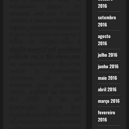
2016
austeridade precisa ser
aprovado para que a Grécia
setembro
obtenha a próxima parcela do
2016
segundo pacote internacional de
resgate. No acordo de resgate, a
agosto
Grécia se comprometeu a
2016
d
emitir quase 15 mil servidores
julho 2016
públicos até o fim deste ano
,
ou encontrar outra forma de
junho 2016
reduzir o funcionalismo.
maio 2016
Entretanto, os esforços
anteriores para criar uma
abril 2016
reserva especial de trabalho,
com cerca de 30 mil
março 2016
empregados, ficaram bem
fevereiro
aquém da meta. No fim, apenas
2016
mil servidores foram colocados
nessa reserva, enquanto outros