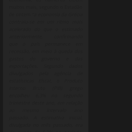
muitos mais, segundo o Estadão
de ontem
“a economia da Grécia
contraiu-se em um ritmo mais
acelerado do que o estimado
anteriormente, confirmando
que o país permanece em
recessão, em meio à queda dos
gastos do governo e das
exportações. Segundo dados
divulgados pela agência de
estatísticas Elstat, o Produto
Interno Bruto (PIB) grego
encolheu 6,3% no segundo
trimestre deste ano, em relação
ao mesmo intervalo ano
passado. A estimativa inicial,
divulgada no mês passado, era