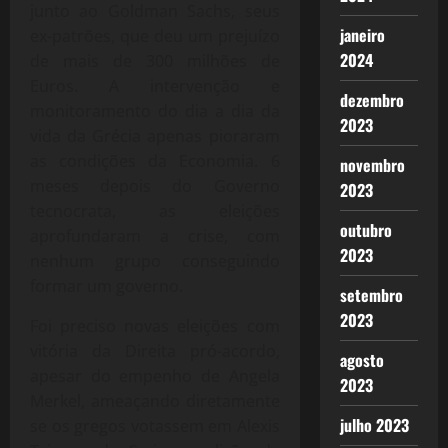
junto ao Goldman Sachs, seus
janeiro
ex-patrões, que deu um prejuízo
2024
de mais de 300 milhões de
Euros. A intervenção e
dezembro
monitoramento do dia a dia da
2023
vida da Grécia apenas pioraram
as condições da Economia. 6
novembro
meses depois do Governo
2023
tecnocrata, as eleições
outubro
aprofundaram a crise, com
2023
nenhum grupo conseguindo
formar um governo.
setembro
2023
Foi preciso novas eleições com
vitória da Direita pró-acordo,
agosto
apesar do empenho de Angela
2023
Merkel, ameaçando diretamente
julho 2023
se os gregos votassem em Alexis