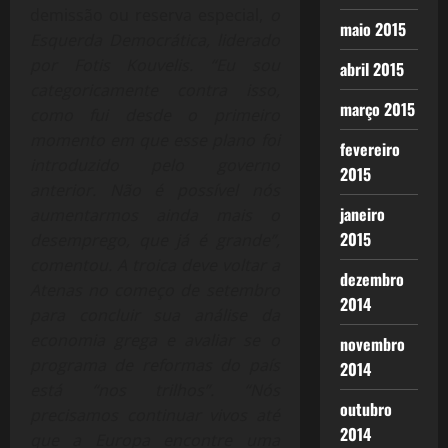
demissão ou reserva especial,
o
maio 2015
Esquerda Democrática, liderado
por Fotis Kouvelis. “Eu sou
abril 2015
categoricamente contra isso,
março 2015
como fui desde o primeiro
momento em que esse plano foi
fevereiro
introduzido pelo governo
2015
anterior. Não é possível nós
janeiro
aumentarmos ainda mais o
2015
desemprego, que já é grande”,
comentou. A troica deve voltar a
dezembro
Atenas no começo de setembro
2014
para concluir sua análise da
economia grega e avaliar se o
novembro
programa de reformas do país
2014
está “nos trilhos”. “Nós
outubro
precisamos continuar vivos até
2014
que a Europa encontre uma