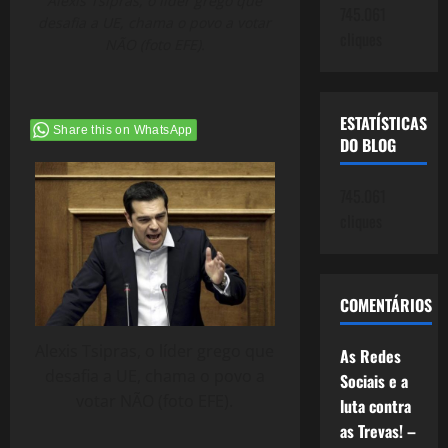
Alexis Tsipras, o líder grego que
745.061
desafia a UE, chama o povo a votar
cliques
NÃO (foto EFE).
ESTATÍSTICAS
Share this on WhatsApp
DO BLOG
745.061
cliques
COMENTÁRIOS
Alexis Tsipras, o líder grego que
As Redes
desafia a UE, chama o povo a
Sociais e a
votar NÃO (foto EFE).
luta contra
as Trevas! –