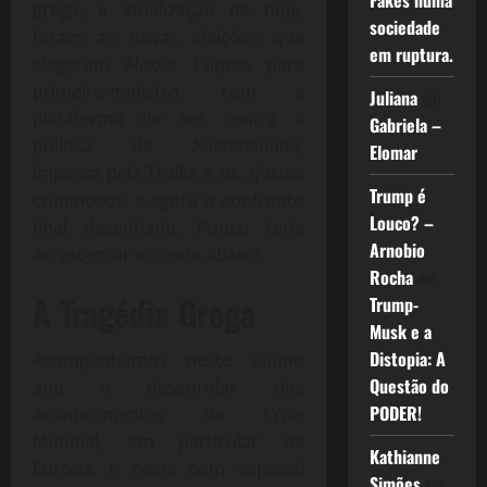
Fakes numa
grega, a atualização de hoje,
sociedade
foram as novas eleições que
em ruptura.
elegeram Alexus Tsipras para
primeiro-ministro, com a
Juliana
em
plataforma de ser contra a
Gabriela –
política de Austerisdade,
Elomar
imposta pela Troika e os ajustes
Trump é
criminosos, e agora o confronto
Louco? –
final desenhado. Pouco teria
Arnobio
acrescentar ao texto abaixo.
Rocha
em
A Tragédia Grega
Trump-
Musk e a
Distopia: A
Acompanhamos neste último
Questão do
ano o desenrolar dos
PODER!
acontecimentos da Crise
Mundial, em particular na
Kathianne
Europa, e nesta com especial
Simões
em