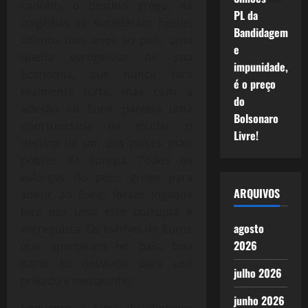
carinho, o destino grego. As
PL da
tragédias se sucederam nestes
Bandidagem
últimos dois anos ao país, uma
e
queda vertiginosa de sua
impunidade,
Economia, que nunca fora
é o preço
realmente forte, mas com a
do
adesão ao Euro, parecia uma
Bolsonaro
oportunidade de mudar o
Livre!
destino de um dos países mais
pobres da Europa. Todos os
esforços do povo grego para
ARQUIVOS
aderir ao Euro, foram jogados
fora por uma elite corrupta e
agosto
entreguista. Os bilhões de Euros
2026
que aportaram no país, boa
parte foi desviado para uso
julho 2026
privado e mesquinho.
junho 2026