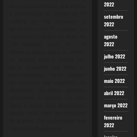
2022
uma coisa esdruxula, que elevou
a participação da Direita de 79
setembro
cadeira ao 129, enquanto a
2022
Syriza ficou com 71 cadeiras, os
agosto
“socialistas” caíram de mais de
2022
100 cadeiras para 33. A
diferença é que agora os termos
julho 2022
do acordo com a Troika não
serão assinados por todos os
junho 2022
parlamentares, como fizeram
maio 2022
em outubro, por exigência da
Alemanha, ou todos partidos
abril 2022
assinavam o acordo ou não
março 2022
daria a ajuda, uma humilhação
jamais vista, nem em rendição
fevereiro
de guerra. Um parlamento que
2022
não aceita divergência.