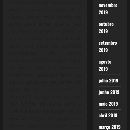
Grécia precisa ser reduzida para
novembro
níveis sustentáveis antes de o
2019
Fundo liberar mais bilhões de
outubro
euros para evitar que o país
2019
fique sem recursos. Segundo as
fontes, a maneira mais eficaz de
setembro
fazer isso seria os credores
2019
multilaterais da Grécia
concordarem em perdoar parte
agosto
da dívida. Mas essa proposta
2019
enfrentaria oposição firme de
julho 2019
alguns governos de países da
zona do euro, entre eles a
junho 2019
Alemanha, que já emprestaram
maio 2019
127 bilhões de euros para a
Grécia e estão intransigentes na
abril 2019
posição de que os gregos não
devem esperar receber mais
março 2019