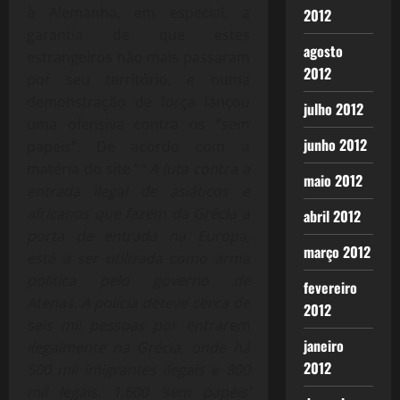
à Alemanha, em especial, a
2012
garantia de que estes
agosto
estrangeiros não mais passaram
2012
por seu território, e numa
demonstração de força lançou
julho 2012
uma ofensiva contra os “sem
junho 2012
papeis”. De acordo com a
matéria do site “
“ A luta contra a
maio 2012
entrada ilegal de asiáticos e
africanos que fazem da Grécia a
abril 2012
porta de entrada na Europa,
março 2012
está a ser utilizada como arma
política pelo governo de
fevereiro
Atenas. A polícia deteve cerca de
2012
seis mil pessoas por entrarem
janeiro
ilegalmente na Grécia, onde há
2012
500 mil imigrantes ilegais e 800
mil legais. 1.600 ‘sem papéis’