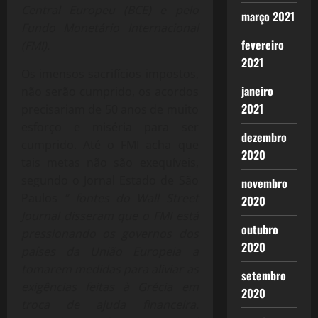
Central Europeu (BCE) e pelo
março 2021
Fundo Monetário Internacional
fevereiro
(FMI).
2021
Os imensos sacrifícios impostos,
janeiro
não serão cumprido, os acordos
2021
precisariam de 50 anos de muito
esforço e miséria para ser
dezembro
cumprido. Até o FMI acha que
2020
tais metas não são exequíveis,
segundo o Jornal Estado de São
novembro
Paulos
” fontes do Wall Street
2020
Journal disseram que o FMI está
outubro
pressionando os governos dos
2020
países da União Europeia a
tomarem medidas para aliviar as
setembro
exigências feitas à Grécia em
2020
troca de ajuda financeira.