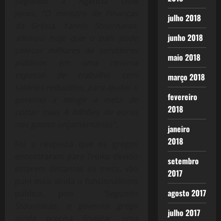
Segundo a Agência Dow
Jones,
“O ministro de Finanças
julho 2018
da Grécia, Yannis Stournaras,
junho 2018
afirmou hoje que o país pode
colocar milhares de servidores
maio 2018
públicos em uma reserva
especial de trabalho com
março 2018
salários reduzidos, para ajudar o
fevereiro
governo a atingir a meta de
2018
cortar mais 4 bilhões de euros
nos gastos orçamentários”.
janeiro
2018
Foi a resposta que os gregos
encontraram para Troika devido
setembro
estarem distantes da meta, vão
2017
puni mais ainda o funcionalismo
agosto 2017
público, pois
“Segundo
Stournaras, o governo grego
julho 2017
ainda precisa finalizar uma