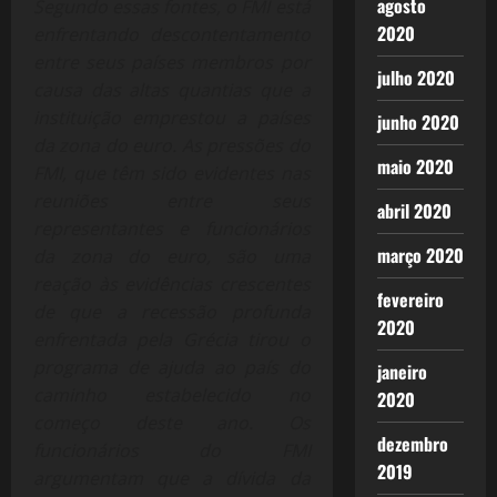
agosto
Segundo essas fontes, o FMI está
2020
enfrentando descontentamento
entre seus países membros por
julho 2020
causa das altas quantias que a
instituição emprestou a países
junho 2020
da zona do euro. As pressões do
maio 2020
FMI, que têm sido evidentes nas
reuniões entre seus
abril 2020
representantes e funcionários
março 2020
da zona do euro, são uma
reação às evidências crescentes
fevereiro
de que a recessão profunda
2020
enfrentada pela Grécia tirou o
programa de ajuda ao país do
janeiro
caminho estabelecido no
2020
começo deste ano. Os
dezembro
funcionários do FMI
2019
argumentam que a dívida da