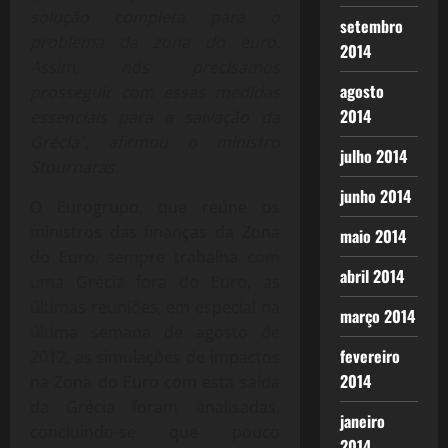
solução completa para o
setembro
problema da zona do euro.
2014
Assim, nós precisamos
agosto
prosseguir com essas medidas
2014
essenciais para a salvação da
Grécia”, afirmou o ministro
julho 2014
Stournaras.
junho 2014
O Eurogrupo, que reúne os
ministros das finanças da Zona
maio 2014
do Euro, sempre trabalha com
abril 2014
uma Grécia fora do Euro, as
últimas reuniões, em especial na
março 2014
última semana de agosto de
fevereiro
2012, as simulações de impactos
2014
na Zona do Euro com esta saída
da Grécia foram analisadas,
janeiro
concluindo-se que pouco
2014