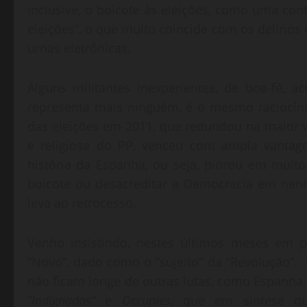
inclusive, o boicote às eleições, como uma con
eleições”, o que muito coincide com os delírios d
urnas eletrônicas.
Alguns militantes inexperientes, de boa-fé, 
representa mais ninguém, é o mesmo raciocíni
das eleições em 2011, que redundou na maior vit
e religiosa do PP, venceu com ampla vantag
história da Espanha, ou seja, piorou em muit
boicote ou desacreditar a Democracia em nenh
leva ao retrocesso.
Venho insistindo, nestes últimos meses em p
“Novo”, dado como o “sujeito” da “Revolução”. 
não ficam longe de outras lutas, como Espanha, 
“
Indignados”
e
Occupies
, que em síntese qu