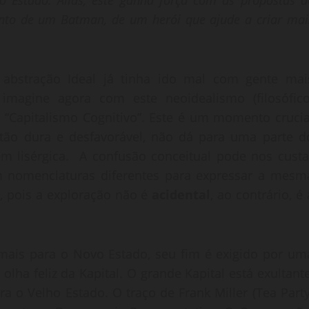
a o Estado. Aliás, este ganha força com as propostas d
ento de um Batman, de um herói que ajude a criar mai
 abstração Ideal já tinha ido mal com gente mai
imagine agora com este neoidealismo (filosófico
l “Capitalismo Cognitivo”. Este é um momento crucia
i tão dura e desfavorável, não dá para uma parte d
lisérgica. A confusão conceitual pode nos custa
am nomenclaturas diferentes para expressar a mesm
, pois a exploração não é
acidental
, ao contrário, é 
ais para o Novo Estado, seu fim é exigido por um
olha feliz da Kapital. O grande Kapital está exultante
ra o Velho Estado. O traço de Frank Miller (Tea Party