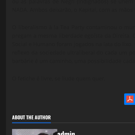
ou as palavras de Negri (Indignados) se unem
NADA. Ambos deixarão, o Kapital, com as mãos 
O liberalismo à la Tea Party contaminou o mun
pregam a mesma liberdade egoísta da Direita.
Social e Humano foram jogados na lata do lixo. 
reflexo da sociedade ultraliberal do cada um p
barbárie é um caminho, uma possibilidade cada 
O fetiche é livre, se ilude quem quer.
ABOUT THE AUTHOR
admin