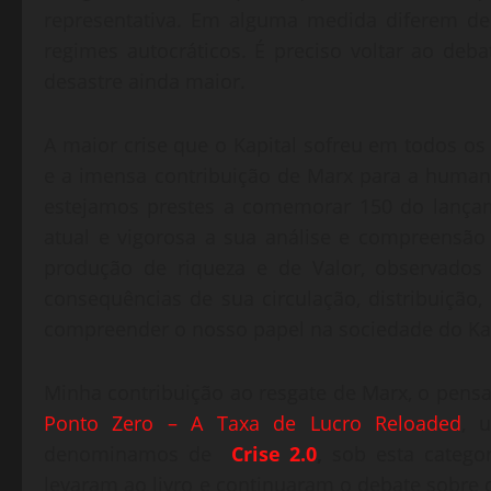
representativa. Em alguma medida diferem de
regimes autocráticos. É preciso voltar ao deba
desastre ainda maior.
A maior crise que o Kapital sofreu em todos os
e a imensa contribuição de Marx para a human
estejamos prestes a comemorar 150 do lançame
atual e vigorosa a sua análise e compreensão 
produção de riqueza e de Valor, observados
consequências de sua circulação, distribuição
compreender o nosso papel na sociedade do Kap
Minha contribuição ao resgate de Marx, o pensa
Ponto Zero – A Taxa de Lucro Reloaded
, 
denominamos de
Crise 2.0
,
sob esta categor
levaram ao livro e continuaram o debate sobre