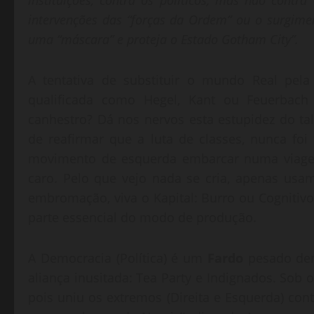
instituições, contra os políticos, mas não contr
intervenções das “forças da Ordem” ou o surgim
uma “máscara” e proteja o Estado Gotham City”.
A tentativa de substituir o mundo Real pela
qualificada como Hegel, Kant ou Feuerbach 
canhestro? Dá nos nervos esta estupidez do ta
de reafirmar que a luta de classes, nunca fo
movimento de esquerda embarcar numa viagem 
caro. Pelo que vejo nada se cria, apenas us
embromação, viva o Kapital: Burro ou Cognitivo
parte essencial do modo de produção.
A Democracia (Política) é um
Fardo
pesado dem
aliança inusitada: Tea Party e Indignados. Sob o 
pois uniu os extremos (Direita e Esquerda) cont