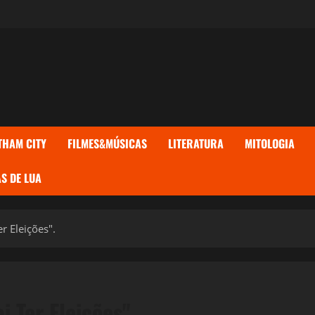
THAM CITY
FILMES&MÚSICAS
LITERATURA
MITOLOGIA
S DE LUA
r Eleições".
i Ter Eleições".