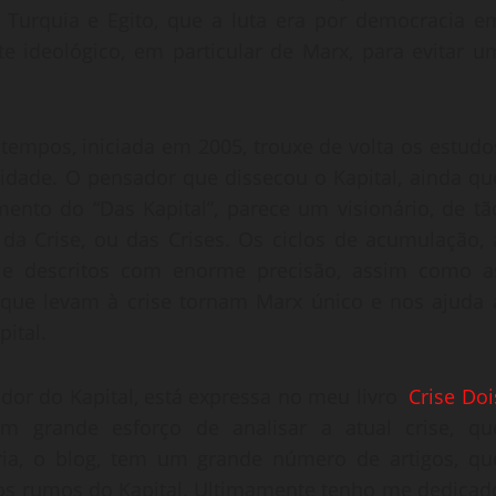
 Turquia e Egito, que a luta era por democracia e
te ideológico, em particular de Marx, para evitar u
 tempos, iniciada em 2005, trouxe de volta os estudo
idade. O pensador que dissecou o Kapital, ainda qu
nto do “Das Kapital”, parece um visionário, de tã
da Crise, ou das Crises. Os ciclos de acumulação, 
 e descritos com enorme precisão, assim como a
, que levam à crise tornam Marx único e nos ajuda 
ital.
dor do Kapital, está expressa no meu livro
Crise Doi
um grande esforço de analisar a atual crise, qu
ia, o blog, tem um grande número de artigos, qu
 os rumos do Kapital. Ultimamente tenho me dedicad