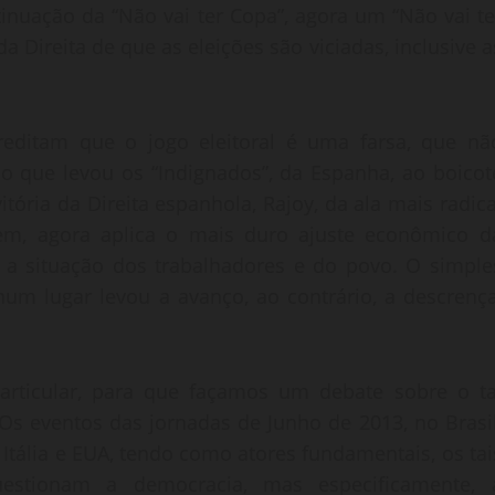
tinuação da “Não vai ter Copa”, agora um “Não vai te
a Direita de que as eleições são viciadas, inclusive a
acreditam que o jogo eleitoral é uma farsa, que nã
o que levou os “Indignados”, da Espanha, ao boicot
ória da Direita espanhola, Rajoy, da ala mais radica
em, agora aplica o mais duro ajuste econômico d
o a situação dos trabalhadores e do povo. O simple
um lugar levou a avanço, ao contrário, a descrença
articular, para que façamos um debate sobre o ta
Os eventos das jornadas de Junho de 2013, no Brasil
Itália e EUA, tendo como atores fundamentais, os tai
estionam a democracia, mas especificamente, 