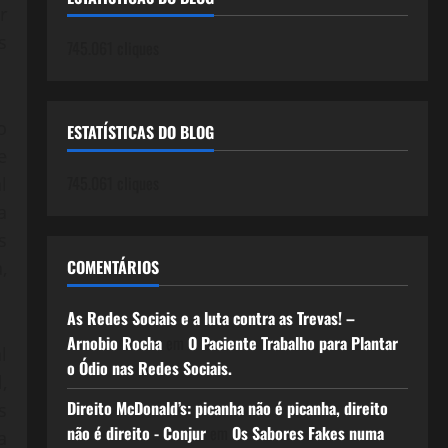
r
s
745.061 cliques
o
ESTATÍSTICAS DO BLOG
e
745.061 cliques
l
a
s
COMENTÁRIOS
,
As Redes Sociais e a luta contra as Trevas! –
Arnobio Rocha
em
O Paciente Trabalho para Plantar
l
o Ódio nas Redes Sociais.
,
Direito McDonald’s: picanha não é picanha, direito
s
não é direito - Conjur
em
Os Sabores Fakes numa
a