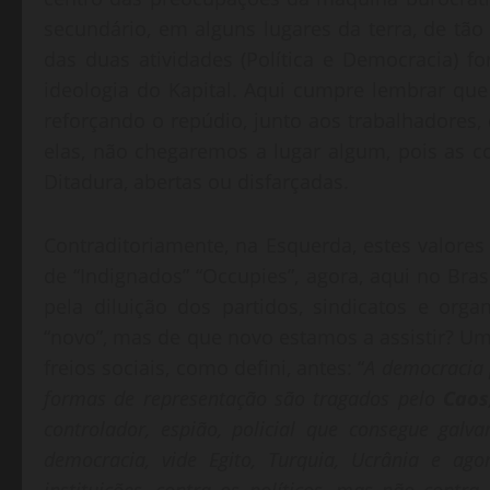
secundário, em alguns lugares da terra, de tão
das duas atividades (Política e Democracia) f
ideologia do Kapital. Aqui cumpre lembrar q
reforçando o repúdio, junto aos trabalhadores
elas, não chegaremos a lugar algum, pois as c
Ditadura, abertas ou disfarçadas.
Contraditoriamente, na Esquerda, estes valore
de “Indignados” “Occupies”, agora, aqui no Brasi
pela diluição dos partidos, sindicatos e org
“novo”, mas de que novo estamos a assistir? Um
freios sociais, como defini, antes: “
A democracia p
formas de representação são tragados pelo
Caos
controlador, espião, policial que consegue galv
democracia, vide Egito, Turquia, Ucrânia e ag