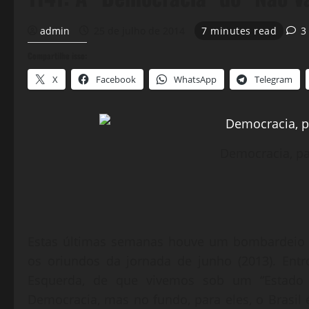
admin
25 de julho de 2014
7 minutes read
3
Compartilhe isso:
X
Facebook
WhatsApp
Telegram
Democracia, p
Estas últimas semanas houve um bombardeio mi
os oriundos da jornada de junho (2013). En
Esquerda, de que vivemos sob um “Estado
Democracia, mas no fundo, para eles, o Brasil 