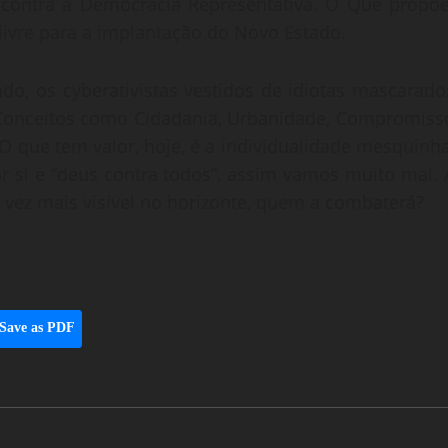
 contra a Democracia Representativa. O Que propõe
livre para a implantação do Novo Estado.
do, os cyberativistas vestidos de idiotas mascarado
 Conceitos como Cidadania, Urbanidade, Compromiss
O que tem valor, hoje, é a individualidade mesquinha
or si e “deus contra todos”, assim vamos muito mal. 
vez mais visível no horizonte, quem a combaterá?
Save as PDF