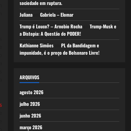
sociedade em ruptura.
m
m
Juliana
em
Gabriela – Elomar
Trump é Louco? – Arnobio Rocha
em
Trump-Musk e
a Distopia: A Questão do PODER!
s
Kathianne Simões
em
PL da Bandidagem e
e
impunidade, é o preço do Bolsonaro Livre!
o
a
s
ARQUIVOS
a
agosto 2026
julho 2026
s
e
junho 2026
e
março 2026
o