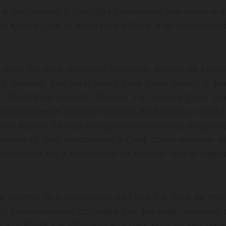
e, subjacente, a ideologia dominante, que prepara a
do Kapital, que se abriu com a Crise, mas também so
lidade, ou para demarcar posições, ajustes de conta
e, mínimo que seja, sobre para onde vamos e qu
i ideológico vigente. Mesmo na imensa Crise qu
ionamento cabal do sistema do Kapital, as crítica
s do Kapital. Outras são apenas moralistas, religiosas
squerda, que interpretam a Crise como terminal o
mamento ou a simplesmente esperar que o Kapita
 e emerge dos escombros da Crise 2.0, será de mai
ça”, pacientemente cultivada por décadas, assumiu 
ca. A Política e a Democracia passam a ter um pape