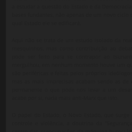
a estudar a questão do Estado e da Democracia 
bases fundantes, não apenas de um novo ciclo 
qual Estado ele se edificará.
Aqui não se trata de um estudo isolado da rea
mesquinhos, mas como contribuição ao debat
pode ser feito para se contrapor ao tsunam
mergulhou, em nenhum momento houve um quest
são periféricas e feitas pelos próprios ideólogo
mas as mais imprecisas acabam sendo as de e
permanente o que pode nos levar a um desar
acabe por si, nada mais anti-Marx que isto.
O papel do Estado, o Novo Estado, que surge
controle e violência, a doutrina da “Seguran
centro das preocupações da máquina burocráti