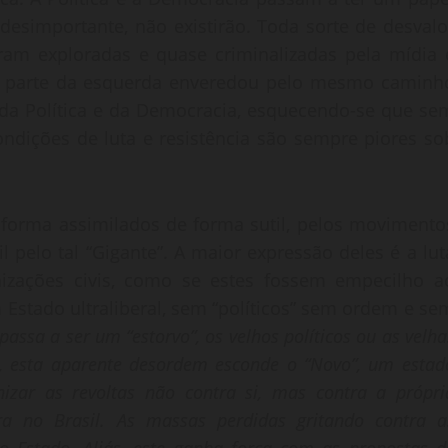
 desimportante, não existirão. Toda sorte de desvalo
oram exploradas e quase criminalizadas pela mídia 
ue parte da esquerda enveredou pelo mesmo caminh
, da Política e da Democracia, esquecendo-se que se
ondições de luta e resistência são sempre piores so
s forma assimilados de forma sutil, pelos movimento
l pelo tal “Gigante”. A maior expressão deles é a lut
anizações civis, como se estes fossem empecilho a
 Estado ultraliberal, sem “políticos” sem ordem e se
assa a ser um “estorvo”, os velhos políticos ou as velha
, esta aparente desordem esconde o “Novo”, um estad
anizar as revoltas não contra si, mas contra a própri
ora no Brasil. As massas perdidas gritando contra a