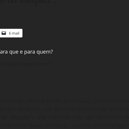
E-mail
ara que e para quem?
diático sobre a prisão de ativistas, principalment
trou em evidência um discurso comum, em parte d
 de Exceção”, que estamos sob um simulacro d
é vive uma “quase Ditadura”, os mais afoitos pregam