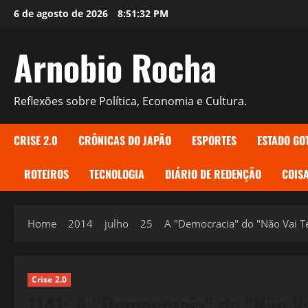
Skip
6 de agosto de 2026
8:51:33 PM
to
content
Arnobio Rocha
Reflexões sobre Política, Economia e Cultura.
CRISE 2.0
CRÔNICAS DO JAPÃO
ESPORTES
ESTADO GO
ROTEIROS
TECNOLOGIA
DIÁRIO DE REDENÇÃO
COISA
Home
2014
julho
25
A "Democracia" do "Não Vai Te
Crise 2.0
1141: A "Democracia" do "Não Va