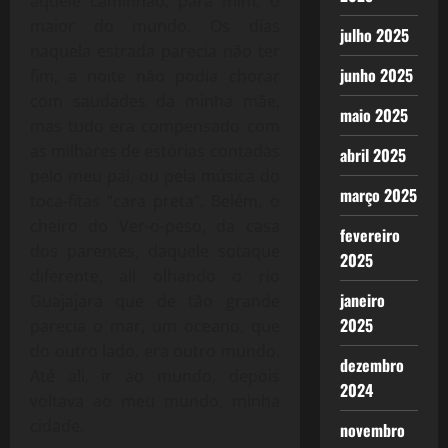
aquele caminhão, para mim, o
maior do mundo. Os dias
julho 2025
naquela estrada parecia não ter
junho 2025
fim, a noite não podia chorar
com saudades da minha mãe,
maio 2025
mas tudo era compensado com
as milhares de estórias contadas
abril 2025
pelo meu pai, ou pela música do
março 2025
toca-fitas “cara preta”. Belém, o
cheiro do Ver-o-peso, da casa
fevereiro
dos parentes, daquele sotaque
2025
diferente, ali olhando o rio
janeiro
Guajajara que de tão grande
2025
parecia o mar, um oceano, que
do outro lado, era outro mundo.
dezembro
Até ali, ir ao mundo, depois
2024
voltava ao meu mundo, minha
cidade.
novembro