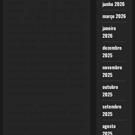
mundos, a rua de frente e
junho 2026
aquela de trás, pouco ali do
março 2026
lado, era onde os circos se
instalavam, que nós, moleques,
janeiro
nos escondíamos por debaixo
2026
do tablado, para ver aqueles
dezembro
espetáculos, da bailarina linda,
2025
mesmo que fora de forma, do
palhaço gaiato, com suas piadas
novembro
imorais, que todos nós, pivetes,
2025
aprendíamos sem saber o que
era. Antes de Fortaleza, aquele
outubro
era todo o meu mundo.
2025
A incrível viagem a Belém,
setembro
naquele julho de 1978, nunca
2025
saiu da minha memória, meu
agosto
velho pai, dirigia com maestria
2025