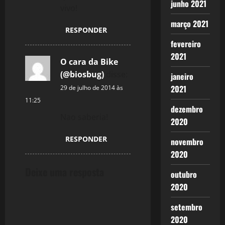
i
junho 2021
vivo!
o
março 2021
RESPONDER
fevereiro
n
2021
O cara da Bike
(@biosbug)
disse:
janeiro
2021
29 de julho de 2014 às
11:25
dezembro
Nao saberia!
2020
RESPONDER
novembro
2020
Deixe uma resposta
outubro
2020
setembro
2020