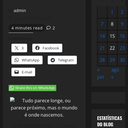
admin
1
2
28 de julho de 2014
7
8
9
4 minutes read
2
14
15
16
Compartilhe isso:
21
22
23
X
Facebook
28
29
30
WhatsApp
Telegram
«
ago
E-mail
jun
»
Share this on WhatsApp
ESTATÍSTICAS
DO BLOG
Tudo parece longe, ou parece