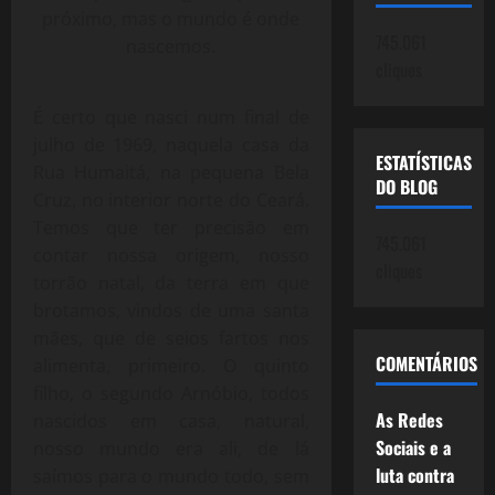
próximo, mas o mundo é onde
745.061
nascemos.
cliques
É certo que nasci num final de
julho de 1969, naquela casa da
ESTATÍSTICAS
Rua Humaitá, na pequena Bela
DO BLOG
Cruz, no interior norte do Ceará.
Temos que ter precisão em
745.061
contar nossa origem, nosso
cliques
torrão natal, da terra em que
brotamos, vindos de uma santa
mães, que de seios fartos nos
COMENTÁRIOS
alimenta, primeiro. O quinto
filho, o segundo Arnóbio, todos
As Redes
nascidos em casa, natural,
Sociais e a
nosso mundo era ali, de lá
luta contra
saímos para o mundo todo, sem