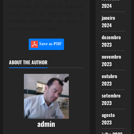
2024
bandeiras de todos os lugares,
mas com a segurança de
janeiro
sempre voltarmos, ali, para o
2024
nada, ou para o tudo.
dezembro
2023
Save as PDF
novembro
ABOUT THE AUTHOR
2023
outubro
2023
setembro
2023
agosto
admin
2023