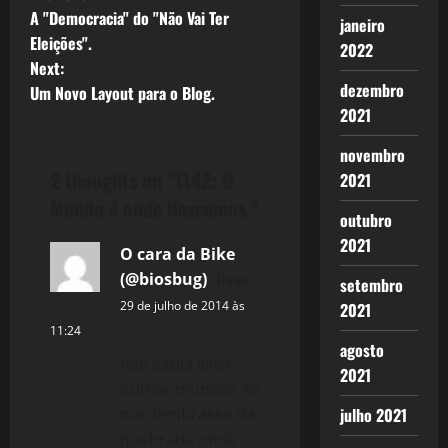
P
A "Democracia" do "Não Vai Ter
janeiro
o
Eleições".
2022
Next:
s
dezembro
Um Novo Layout para o Blog.
2021
t
novembro
n
2 thoughts on “
1142: O
2021
a
Mundo é onde Nascemos.
”
outubro
v
2021
O cara da Bike
(@biosbug)
disse:
i
setembro
29 de julho de 2014 às
2021
g
11:24
agosto
nao sabia viver
a
2021
outros mundos se
t
nao lembrasse da
julho 2021
quebrada onde