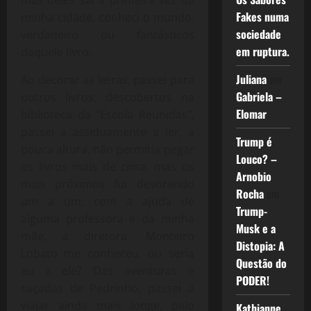
Fakes numa
minha cidade, conheci o mundo,
sociedade
verdadeiro ou fantásticos
em ruptura.
daquele livro.
Juliana
em
Ao decorar as letras, passei para
Gabriela –
outros livros, descobertos na
Elomar
biblioteca da “Escola Reunidas”,
passei a assiduamente a ler, a
Trump é
pouca altura, não permitia pegar
Louco? –
os livros mais de cima, mas os
Arnobio
mais próximos fui devorando
Rocha
em
um a um, com a ajuda de
Trump-
alguma professora e da minha
Musk e a
mãe, a diretora, Monteiro
Distopia: A
Lobato me conheceu, ou seria
Questão do
eu a ele? Das aventuras e
PODER!
caçadas de Pedrinho, passei a
viajar ainda mais longe, pelo
Kathianne