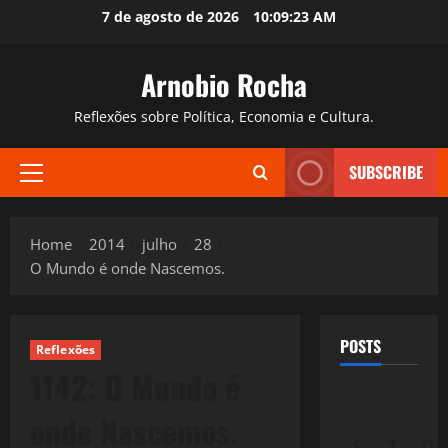
Skip
7 de agosto de 2026
10:09:24 AM
to
content
Arnobio Rocha
Reflexões sobre Política, Economia e Cultura.
SUBSCRIBE
Primary
Menu
Home
2014
julho
28
O Mundo é onde Nascemos.
POSTS
Reflexões
1142: O Mundo é
onde Nascemos.
S
T
Q