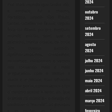
2024
Por mais mundo que tenha ido,
é verdade, fui a muitos,
outubro
Fortaleza, depois São Paulo,
2024
tantas cidades no Brasil, depois
setembro
fora do Brasil, porém, nenhum
2024
mundo existiu, sem que o
primeiro, minha cidade, de onde
agosto
vim, tivesse existido.
2024
Aprimoramos-nos, crescemos,
julho 2024
mudamos, estudamos e vamos
nos tornando mais e mais
junho 2024
preparados, com o tempo a
idade e a leitura, mas olhando
maio 2024
bem de perto, continuamos com
abril 2024
o mesmo sonho e sede, do que
éramos na infância – o desejo de
março 2024
conhecer o “mundo”, as pessoas
fevereiro
e as gentes, as línguas e