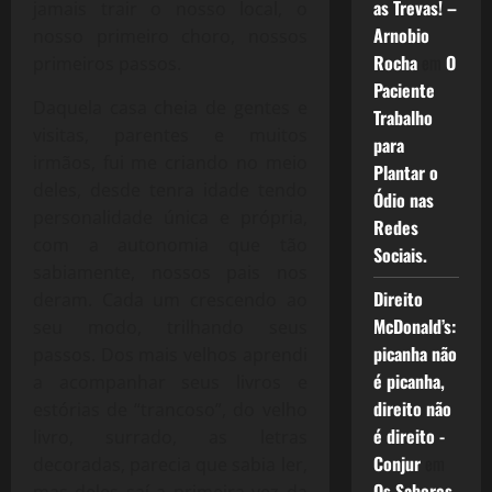
as Trevas! –
jamais trair o nosso local, o
Arnobio
nosso primeiro choro, nossos
Rocha
em
O
primeiros passos.
Paciente
Daquela casa cheia de gentes e
Trabalho
visitas, parentes e muitos
para
irmãos, fui me criando no meio
Plantar o
deles, desde tenra idade tendo
Ódio nas
personalidade única e própria,
Redes
com a autonomia que tão
Sociais.
sabiamente, nossos pais nos
Direito
deram. Cada um crescendo ao
McDonald’s:
seu modo, trilhando seus
picanha não
passos. Dos mais velhos aprendi
é picanha,
a acompanhar seus livros e
direito não
estórias de “trancoso”, do velho
é direito -
livro, surrado, as letras
Conjur
em
decoradas, parecia que sabia ler,
Os Sabores
mas deles saí a primeira vez da