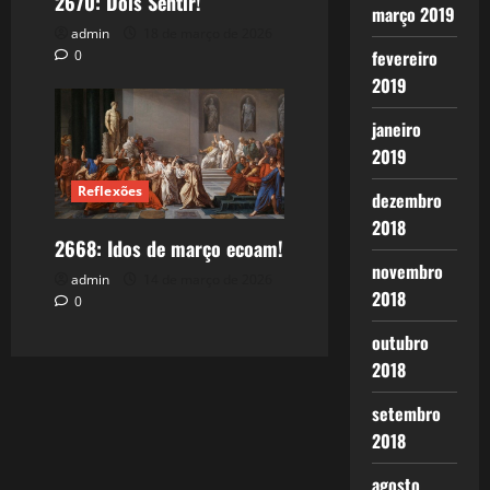
2670: Dois Sentir!
março 2019
admin
18 de março de 2026
fevereiro
0
2019
janeiro
2019
Reflexões
dezembro
2018
2668: Idos de março ecoam!
novembro
admin
14 de março de 2026
2018
0
outubro
2018
setembro
2018
agosto