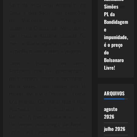
Sítio do Pica Pau Amarelo, da
Simões
em
Cuca e dos Sacis, das coleções
PL da
de Visconde de Sabugosa,
Bandidagem
acabei na Grécia, do Minotauro,
e
de Teseu e Ariadne, aquele fio
impunidade,
me conduziu aquela que foi, e é,
é o preço
a minha maior e eterna viagem.
do
Bolsonaro
Com o passar dos anos,
Livre!
Fortaleza me foi apresentada,
pelo menos como a reconheci,
duas vezes, dois meses, por lá
ARQUIVOS
morei, vivi e vi o “mundo”, como
era grande, tão maior que a Rua
agosto
Humaitá, ou a “estrada do
2026
barro”. A minha casa era curta
de frente, mas longa de fundo,
julho 2026
unia, até então, meus dois