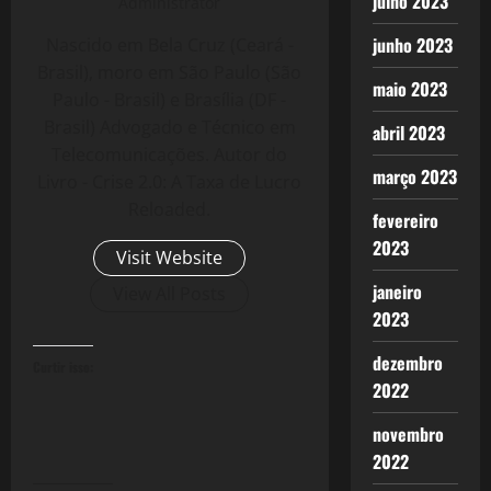
julho 2023
Administrator
junho 2023
Nascido em Bela Cruz (Ceará -
Brasil), moro em São Paulo (São
maio 2023
Paulo - Brasil) e Brasília (DF -
Brasil) Advogado e Técnico em
abril 2023
Telecomunicações. Autor do
março 2023
Livro - Crise 2.0: A Taxa de Lucro
Reloaded.
fevereiro
2023
Visit Website
janeiro
View All Posts
2023
dezembro
Curtir isso:
2022
novembro
2022