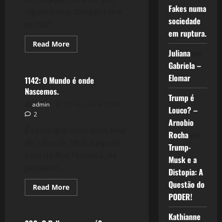
Fakes numa
algum o mar também vire
sociedade
sertão”...
em ruptura.
Read
Read More
more
Juliana
em
Reflexões
about
1186:
Gabriela –
São
Elomar
Paulo,
1142: O Mundo é onde
o
Nascemos.
Mar
Trump é
virou
admin
28 de julho de 2014
Sertão.
Louco? –
2
Arnobio
É certo que nasci num final
Rocha
em
de julho de 1969, naquela
Trump-
casa da Rua Humaitá, na
Musk e a
pequena...
Distopia: A
Questão do
Read
Read More
more
PODER!
Filmes&Músicas
about
1142:
O
Kathianne
Mundo