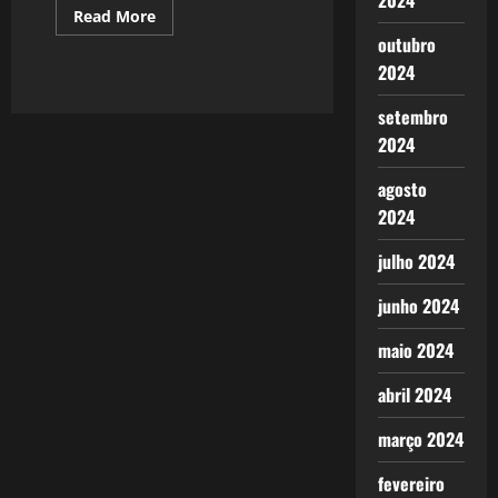
2024
Read
Read More
more
outubro
about
215:
2024
Em
nome
do
setembro
Pai
2024
agosto
2024
julho 2024
junho 2024
maio 2024
abril 2024
março 2024
fevereiro