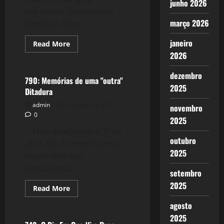
junho 2026
por Halder Gomes com
março 2026
Edmilson Filho,...
janeiro
Read
Read More
more
2026
Reflexões
about
895:
Cine
dezembro
Holliúdy,
790: Memórias de uma "outra"
O
2025
Ditadura
Cinema
da
admin
1 de abril de 2013
Minha
novembro
Infância
0
2025
Hoje é segunda, o 1º de
outubro
abril, dia da mentira, mas,
2025
muito além das
brincadeiras,...
setembro
2025
Read
Read More
more
Reflexões
about
agosto
790:
Memórias
2025
de