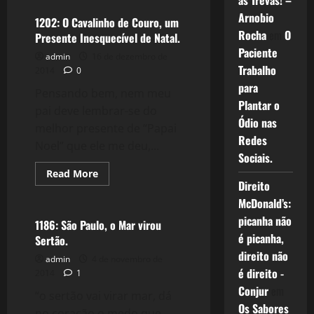
as Trevas! –
Viajar
Arnobio
é
1202: O Cavalinho de Couro, um
Viver.
Rocha
em
O
Presente Inesquecível de Natal.
Paciente
admin
16 de dezembro de
Trabalho
2014
0
para
Pensando bem, nem meu
Plantar o
pai deve lembrar-se do
Ódio nas
melhor presente de “Papai
Redes
Noel” que ele me deu,...
Sociais.
Read
Read More
more
Direito
Política
about
McDonald’s:
1202:
O
picanha não
Cavalinho
1186: São Paulo, o Mar virou
de
é picanha,
Sertão.
Couro,
um
direito não
admin
4 de novembro de
Presente
Inesquecível
é direito -
2014
1
de
Conjur
em
Natal.
“o sertão vai virar mar, dá
Os Sabores
no coração o medo que