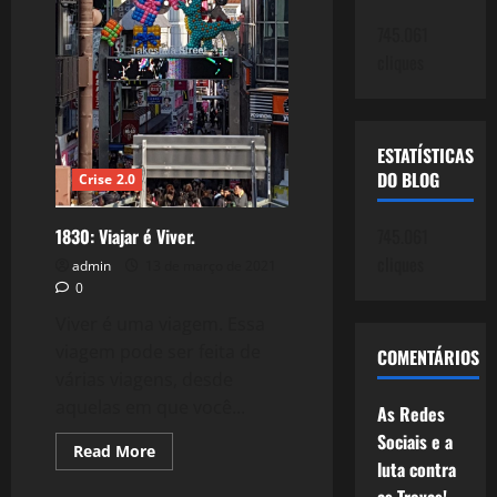
745.061
cliques
ESTATÍSTICAS
DO BLOG
Crise 2.0
1830: Viajar é Viver.
745.061
cliques
admin
13 de março de 2021
0
Viver é uma viagem. Essa
viagem pode ser feita de
COMENTÁRIOS
várias viagens, desde
aquelas em que você...
As Redes
Sociais e a
Read
Read More
more
luta contra
Reflexões
about
1830: