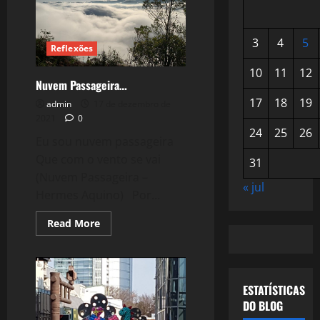
3
4
5
Reflexões
10
11
12
Nuvem Passageira…
17
18
19
admin
17 de dezembro de
2021
0
24
25
26
Eu sou nuvem passageira
Que com o vento se vai
31
(Nuvem Passageira –
« jul
Hermes Aquino) Por...
Read
Read More
more
about
Nuvem
Passageira…
ESTATÍSTICAS
DO BLOG