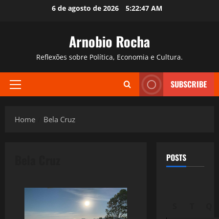
Skip
6 de agosto de 2026
5:22:48 AM
to
content
Arnobio Rocha
Reflexões sobre Política, Economia e Cultura.
SUBSCRIBE
Primary
Menu
Home
Bela Cruz
Bela Cruz
POSTS
S
T
Q