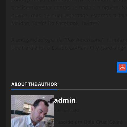
precisem prestar contas de nada a ninguém. Ne
ouvida, mas de qual Liberdade estamos a fal
Maidan, Tahir? Do Facebook, Twitter?
A antiga ideologia da “Pax Americana”, triunfant
que trará à luz o Estado Gotham City, para alegr
ABOUT THE AUTHOR
admin
Administrator
Nascido em Bela Cruz (Ceará - 