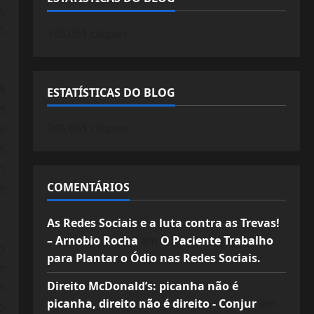
,
o
745.061 cliques
h
ESTATÍSTICAS DO BLOG
o
745.061 cliques
e
s
o
COMENTÁRIOS
e
As Redes Sociais e a luta contra as Trevas!
– Arnobio Rocha
em
O Paciente Trabalho
o
para Plantar o Ódio nas Redes Sociais.
e
Direito McDonald’s: picanha não é
o
picanha, direito não é direito - Conjur
em
o