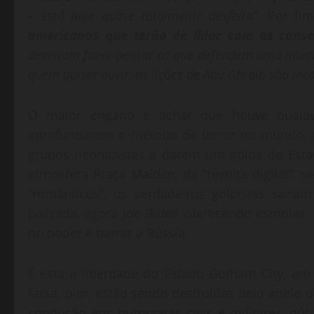
– está hoje quase totalmente desfeita”.
Por fim
americanos que terão de lidar com as conse
deveriam fazer pensar os que defendem uma inter
quem quiser ouvir, as lições de Abu Ghraib são inc
O maior engano é achar que houve qualque
aprofundaram o método de terror no mundo, p
grupos neonazistas a darem um golpe de Estad
atmosfera Praça Maidan, da “revolta digital”, s
“românticos”, os verdadeiros golpistas saír
passada, agora Joe Biden oferecendo esmolas,
no poder e barrar a Rússia.
É esta a liberdade do Estado Gotham City, em 
farsa, pior, estão sendo destruídas pelo apelo 
condução aos burocratas civis e militares, pú