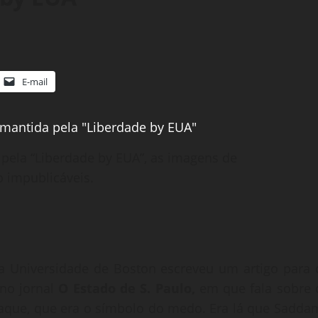
E-mail
pela “Liberdade by EUA”, as imagens de
o impublicáveis.
a Universidade de Boston escreveu um artigo para 
 no jornal
O Estado de S. Paulo,
em que fala sobre 
raque, que era o símbolo do medo. Era lá que Sadda