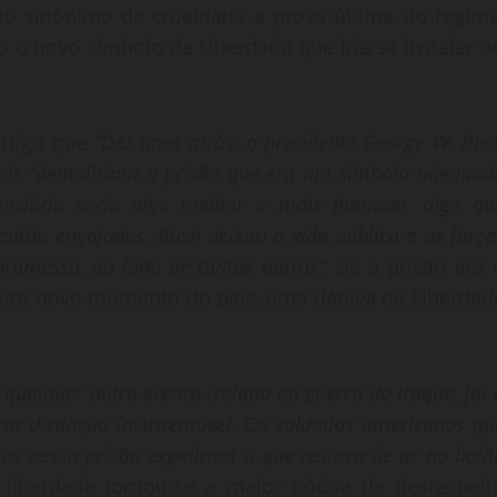
rou sinônimo de crueldade e prova última do regime
o novo símbolo da Liberdade que iria se instalar n
rtigo que
“
Dez anos atrás, o presidente George W. Bus
ois “demoliriam a prisão que era um símbolo adequad
tenciária seria algo melhor e mais humano, algo qu
então engajados. Bush deixou a vida pública e as força
romessa, ao lado de tantas outras”.
Se a prisão era 
ria um novo momento do país, uma dádiva de Liberdad
qualquer outro evento isolado da guerra do Iraque, foi 
sa distinção insustentável. Os soldados americanos qu
os nessa prisão expeliram o que restava de ar no balã
liberdade tornou-se a maior nódoa de desrespeit