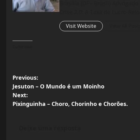
Brasília (DF - Brasil) Advogad
Crise 2.0: A Taxa de Lucro Rel
Visit Website
View All Post
Curtir isso:
P
Previous:
Jesuton – O Mundo é um Moinho
o
Next:
s
Pixinguinha – Choro, Chorinho e Chorões.
t
Deixe uma resposta
n