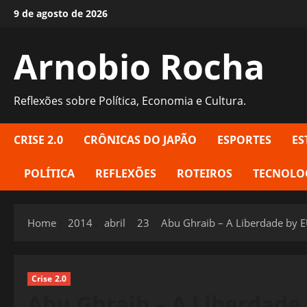
Skip
9 de agosto de 2026
to
content
Arnobio Rocha
Reflexões sobre Política, Economia e Cultura.
CRISE 2.0
CRÔNICAS DO JAPÃO
ESPORTES
ES
POLÍTICA
REFLEXÕES
ROTEIROS
TECNOLO
Home
2014
abril
23
Abu Ghraib – A Liberdade by 
Crise 2.0
Abu Ghraib – A Liberdade