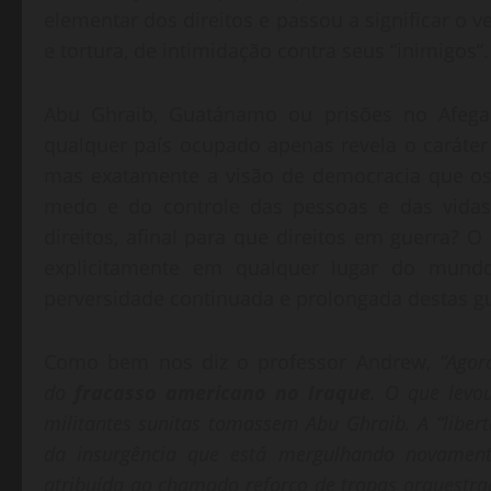
elementar dos direitos e passou a significar o
e tortura, de intimidação contra seus “inimigos”.
Abu Ghraib, Guatánamo ou prisões no Afega
qualquer país ocupado apenas revela o caráter 
mas exatamente a visão de democracia que os
medo e do controle das pessoas e das vidas.
direitos, afinal para que direitos em guerra? 
explicitamente em qualquer lugar do mund
perversidade continuada e prolongada destas gu
Como bem nos diz o professor Andrew,
“Agor
do
fracasso americano no Iraque
. O que levo
militantes sunitas tomassem Abu Ghraib. A “libert
da insurgência que está mergulhando novamente
atribuída ao chamado reforço de tropas orquestr