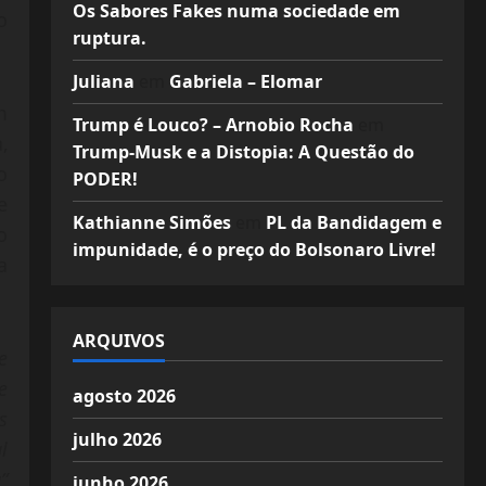
Os Sabores Fakes numa sociedade em
o
ruptura.
Juliana
em
Gabriela – Elomar
m
Trump é Louco? – Arnobio Rocha
em
,
Trump-Musk e a Distopia: A Questão do
o
PODER!
e
Kathianne Simões
em
PL da Bandidagem e
o
impunidade, é o preço do Bolsonaro Livre!
a
ARQUIVOS
e
e
agosto 2026
s
julho 2026
l
”
junho 2026