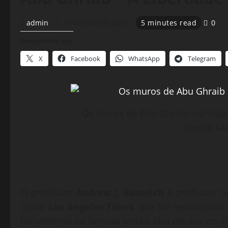
admin
23 de abril de 2014
5 minutes read
0
Compartilhe isso:
X
Facebook
WhatsApp
Telegram
Os muros de Abu Ghraib mantida 
dentro sã
O professor
Andrew J. Bacevich
é professor n
jornal
Los Angeles Times
, que foi republicado
fechamento da famosa prisão Abu Ghraib, no I