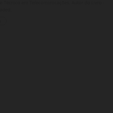
o e Técnico em Telecomunicações. Autor do Livro -
oaded.
s