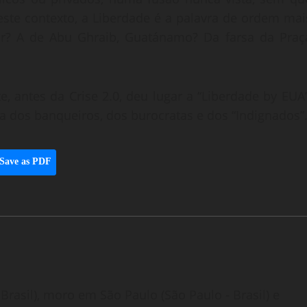
ste contexto, a Liberdade é a palavra de ordem mai
ar? A de Abu Ghraib, Guatánamo? Da farsa da Praç
e, antes da Crise 2.0, deu lugar a “Liberdade by EUA”
ia dos banqueiros, dos burocratas e dos “Indignados”
Save as PDF
Brasil), moro em São Paulo (São Paulo - Brasil) e