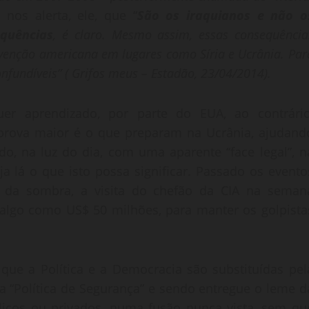
 nos alerta, ele, que “
São os iraquianos e não o
quências
, é claro. Mesmo assim, essas consequência
venção americana em lugares como Síria e Ucrânia. Par
onfundíveis” ( Grifos meus – Estadão, 23/04/2014).
r aprendizado, por parte do EUA, ao contrário
rova maior é o que preparam na Ucrânia, ajudand
o, na luz do dia, com uma aparente “face legal”, n
eja lá o que isto possa significar. Passado os evento
am da sombra, a visita do chefão da CIA na seman
 algo como US$ 50 milhões, para manter os golpista
que a Política e a Democracia são substituídas pel
da “Política de Segurança” e sendo entregue o leme d
blicos ou privados, numa fusão nunca vista, sem qu