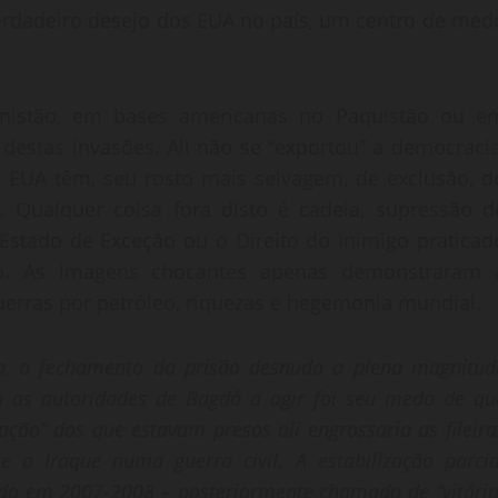
 verdadeiro desejo dos EUA no país, um centro de med
nistão, em bases americanas no Paquistão ou e
destas invasões. Ali não se “exportou” a democracia
 EUA têm, seu rosto mais selvagem, de exclusão, d
 Qualquer coisa fora disto é cadeia, supressão d
O Estado de Exceção ou o Direito do Inimigo praticad
o. As imagens chocantes apenas demonstraram 
erras por petróleo, riquezas e hegemonia mundial.
a, o fechamento da prisão desnuda a plena magnitud
u as autoridades de Bagdá a agir foi seu medo de qu
ação” dos que estavam presos ali engrossaria as fileira
 o Iraque numa guerra civil. A estabilização parcia
ado em 2007-2008 – posteriormente chamada de “vitória