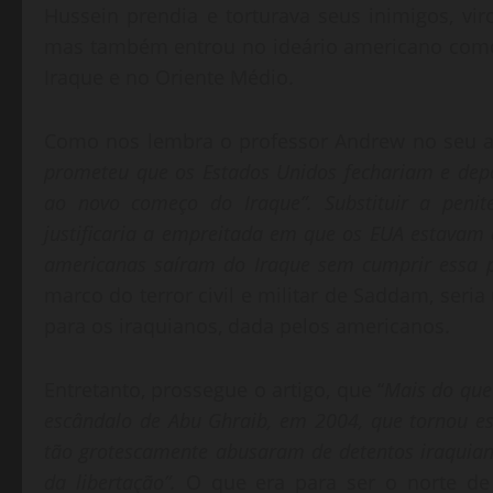
Hussein prendia e torturava seus inimigos, vi
mas também entrou no ideário americano como 
Iraque e no Oriente Médio.
Como nos lembra o professor Andrew no seu a
prometeu que os Estados Unidos fechariam e dep
ao novo começo do Iraque”. Substituir a peni
justificaria a empreitada em que os EUA estavam 
americanas saíram do Iraque sem cumprir essa p
marco do terror civil e militar de Saddam, se
para os iraquianos, dada pelos americanos.
Entretanto, prossegue o artigo, que “
Mais do que 
escândalo de Abu Ghraib, em 2004, que tornou es
tão grotescamente abusaram de detentos iraquian
da libertação”.
O que era para ser o norte de 