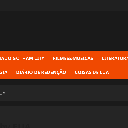
TADO GOTHAM CITY
FILMES&MÚSICAS
LITERATUR
GIA
DIÁRIO DE REDENÇÃO
COISAS DE LUA
EUA
 by EUA