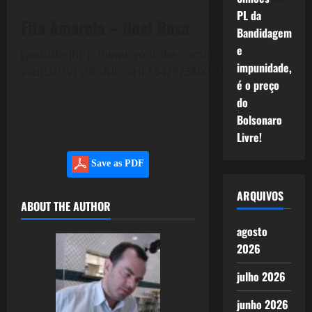
PL da
Fita Amarela – Noel Rosa
Bandidagem
e
[youtube]http://www.youtube.com/watch?
impunidade,
v=utUzUVEs90s&list=HL1347973800&feature=mh_lolz[/
é o preço
do
Bolsonaro
Livre!
Save as PDF
ARQUIVOS
ABOUT THE AUTHOR
agosto
2026
julho 2026
junho 2026