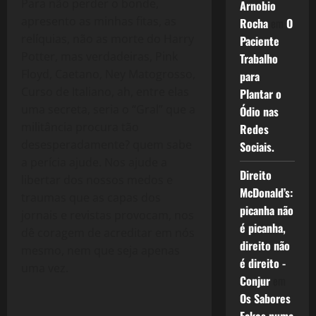
Para não perder o bonde,
Arnobio
apresento as minhas fitas, as
Rocha
em
O
relíquias, não as morte do Harry
Paciente
Potter, mas verdadeiras, Pink
Trabalho
Floyd, Caetano, Ney Matogrosso,
para
Curso de Italiano, ah, entre elas
Plantar o
uma secreta, seria o “Gral” que a
Ódio nas
militância procura tão
Redes
desesperadamente? quem sabe
Sociais.
a perícia ajude. Nos ajude a
Direito
libertar dos nossos medos e
McDonald’s:
traumas que as capas dos
picanha não
jornais e revistas provocam, nos
é picanha,
dê coragem de acreditar em nós
direito não
mesmo, nem que seja apenas
é direito -
uma vez.
Conjur
em
Os Sabores