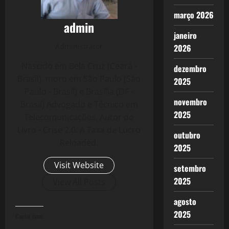
março 2026
admin
janeiro
Administrator
2026
Nascido em Bela Cruz (Ceará -
dezembro
Brasil), moro em São Paulo (São
2025
Paulo - Brasil) e Brasília (DF -
novembro
Brasil) Advogado e Técnico em
2025
Telecomunicações. Autor do
Livro - Crise 2.0: A Taxa de Lucro
outubro
Reloaded.
2025
Visit Website
setembro
2025
View All Posts
agosto
2025
Curtir isso: