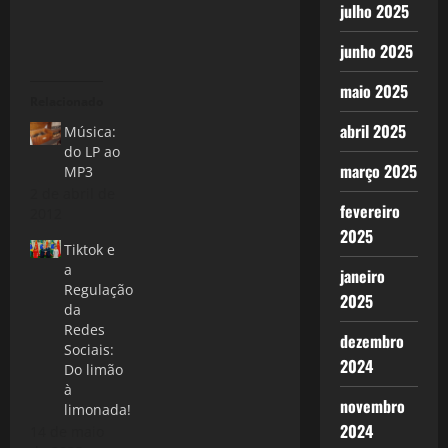
julho 2025
junho 2025
maio 2025
Relacionado
abril 2025
Música:
do LP ao
março 2025
MP3
2 de abril de
fevereiro
2012
2025
Tiktok e
a
janeiro
Regulação
2025
da
Redes
dezembro
Sociais:
2024
Do limão
à
novembro
limonada!
2024
14 de maio