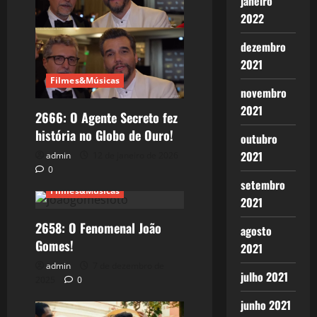
janeiro
2022
dezembro
2021
Filmes&Músicas
novembro
2021
2666: O Agente Secreto fez
história no Globo de Ouro!
outubro
2021
admin
12 de janeiro de 2026
0
setembro
Filmes&Músicas
2021
2658: O Fenomenal João
agosto
Gomes!
2021
admin
7 de dezembro de
julho 2021
2025
0
junho 2021