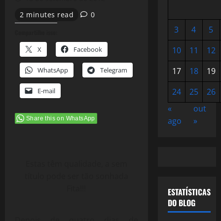
2 minutes read
0
3
4
5
Compartilhe isso:
X
Facebook
10
11
12
WhatsApp
Telegram
17
18
19
E-mail
24
25
26
«
out
Share this on WhatsApp
ago
»
Estas têm qualidade, a sem
título pode ser tão sonhada
Fita!!!
ESTATÍSTICAS
DO BLOG
Depois de quatro dias de