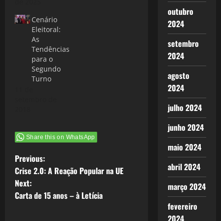
de 2025
outubro
Cenário
2024
Eleitoral:
As
setembro
Tendências
2024
para o
Segundo
agosto
Turno
2024
11 de
setembro de
julho 2024
2018
junho 2024
Share this on WhatsApp
maio 2024
P
Previous:
abril 2024
Crise 2.0: A Reação Popular na UE
o
Next:
março 2024
Carta de 15 anos – à Letícia
s
fevereiro
2024