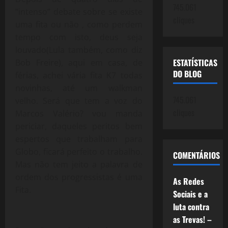
745.061
“intenso” debate sobre se existe
cliques
uma fita ou não , como perdem
tempo com isto, deus seja
louvado(Lula também, como diz
ESTATÍSTICAS
Bob Freire), aqui em casa, de
DO BLOG
férias, achei vária fita K7 todas
novinhas, até um walkman
745.061
velho. Será que tem a voz do
cliques
Marcos Valério? vou manda
periciar, daqueles peritos bem
espertos que trabalham para
Globo, ficará perfeito o trabalho.
COMENTÁRIOS
Mas não tem jeito a palavra de
ordem dos progressistas é uma
As Redes
Fita.
Sociais e a
luta contra
as Trevas! –