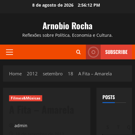
Skip
8 de agosto de 2026
2:56:14 PM
to
content
Arnobio Rocha
Reflexões sobre Política, Economia e Cultura.
SUBSCRIBE
Primary
Menu
Home
2012
setembro
18
A Fita – Amarela
POSTS
Filmes&Músicas
A Fita – Amarela
admin
S
T
Q
18 de setembro de 2012