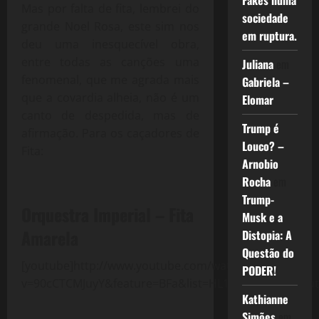
Fakes numa
Mas por falta de fita, lembrei do
sociedade
grande Noel Rosa, este sim nos
em ruptura.
deu uma inesquecível obra,
entre todas as canções uma
Juliana
em
fenomenal, que me agrada mais
Gabriela –
que a covardia alheia, não é um
Elomar
canto de despedida, mas de
Trump é
afirmação. Para os caçadores de
Louco? –
Fita:
Arnobio
Rocha
em
Trump-
Orquestra Imperial – Fita
Musk e a
Amarela
Distopia: A
Questão do
[youtube]http://www.youtube.com/watch?
PODER!
v=90cCTCMJuyY&feature=BFa&list=HL1347973800[/yout
Kathianne
Simões
em