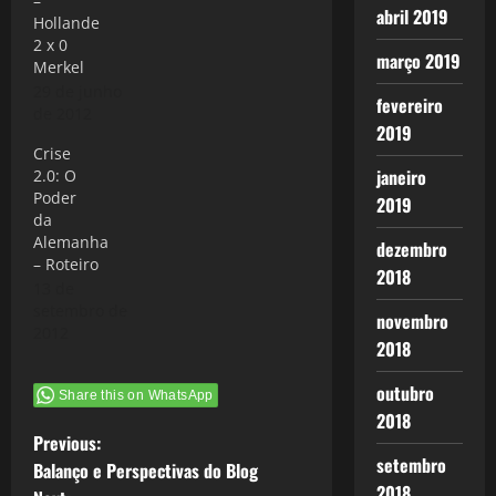
–
abril 2019
Hollande
2 x 0
março 2019
Merkel
29 de junho
fevereiro
de 2012
2019
Crise
janeiro
2.0: O
Poder
2019
da
Alemanha
dezembro
– Roteiro
2018
13 de
setembro de
novembro
2012
2018
outubro
Share this on WhatsApp
2018
P
Previous:
setembro
Balanço e Perspectivas do Blog
2018