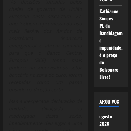
“As decisões tomadas pelos
chefes de governo da União
Kathianne
Europeia nesta sexta-feira, 27,
Simões
em
que incluem a promessa do uso
PL da
mais flexível dos fundos de
Bandidagem
assistência financeira
e
emergencial e abrem caminho
impunidade,
para que o Banco Central
é o preço
Europeu (BCE) tenha mais
do
poderes na supervisão do setor
Bolsonaro
bancário na zona do euro, foram
Livre!
recebidas como um passo
ousado na direção certa.
Mas a inesperada declaração de
ARQUIVOS
unidade, divulgada na
madrugada desta sexta,
agosto
imediatamente deu lugar a uma
2026
série de condicionalidades e