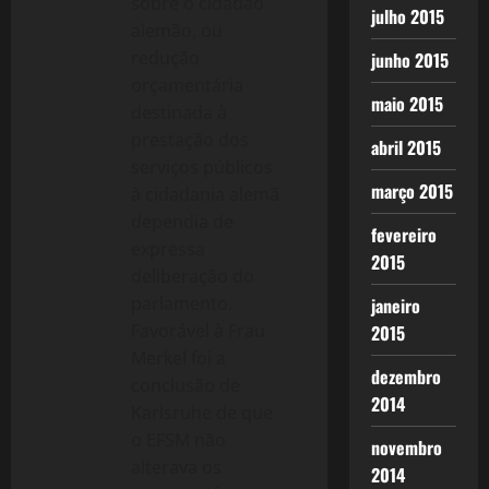
sobre o cidadão
julho 2015
alemão, ou
redução
junho 2015
orçamentária
maio 2015
destinada à
prestação dos
abril 2015
serviços públicos
março 2015
à cidadania alemã
dependia de
fevereiro
expressa
2015
deliberação do
parlamento.
janeiro
Favorável à Frau
2015
Merkel foi a
dezembro
conclusão de
2014
Karlsruhe de que
o EFSM não
novembro
alterava os
2014