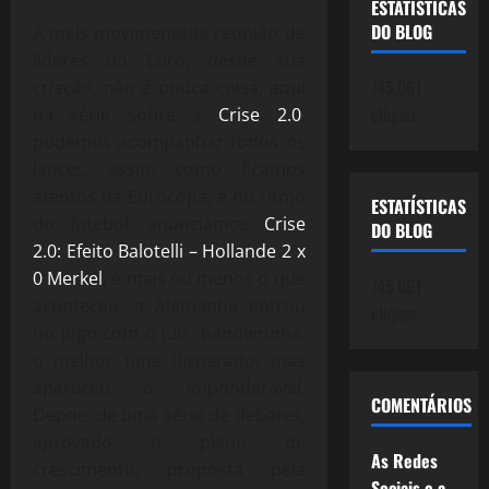
ESTATÍSTICAS
DO BLOG
A mais movimentada reunião de
líderes do Euro, desde sua
745.061
criação, não é pouca coisa, aqui
cliques
na série sobre a
Crise 2.0
,
podemos acompanhar todos os
lances, assim como ficamos
atentos na Eurocopa, e no ritmo
ESTATÍSTICAS
do futebol, anunciamos
Crise
DO BLOG
2.0: Efeito Balotelli – Hollande 2 x
0 Merkel
, é mais ou menos o que
745.061
aconteceu, a Alemanha entrou
cliques
no jogo com o juiz, bandeirinha,
o melhor time disparado, mas
apareceu o imponderável.
COMENTÁRIOS
Depois de uma série de debates,
aprovado o plano de
As Redes
crescimento, proposta pela
Sociais e a