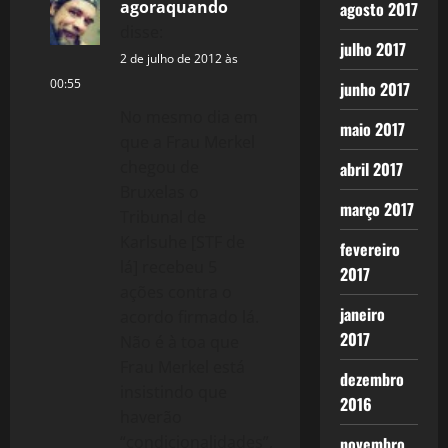
o
agoraquando
agosto 2017
disse:
n
julho 2017
2 de julho de 2012 às
00:55
junho 2017
No mesmo dia em
maio 2017
que a Frau Merkel
chegou de
abril 2017
Bruxelas o
março 2017
Tribunal de
Karlsuhe [STF de
fevereiro
lá] recebeu 5
2017
ações contra o
janeiro
acordo firmado lá.
2017
Não é à toa que
Frau Merkel está
dezembro
insistindo que
2016
haverão
“condicionalidades”,
novembro