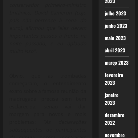
2023
conservador primeiro-ministro
britânico, David Cameron (cujo
julho 2023
país não pertence à zona do
junho 2023
euro), afirmou que “eles deram
importantes passos à frente na
maio 2023
noite passado, e eu aplaudo
abril 2023
muito isso”.
março 2023
fevereiro
Óbvio, que as trombadas
2023
começaram, o entendimento
exato sobre a famosa reunião da
janeiro
madrugada, precisa sem bem
2023
esclarecida, senão vai dar
margem para novos e mais
dezembro
problemas:
“As declarações
2022
subsequentes de participantes
novembro
da cúpula, porém, mostraram