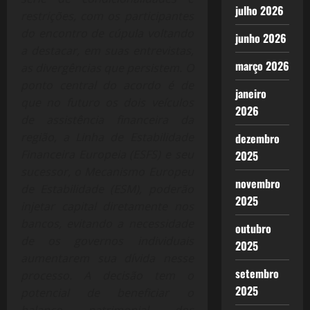
julho 2026
restrições, com os participantes
do encontro de cúpula voltando
junho 2026
a destacar, em suas entrevistas,
março 2026
as divergências que persistem. O
ponto central do acordo é de
janeiro
que no futuro os dois veículos
2026
de assistência financeira da
região, a Linha de Estabilidade
dezembro
Financeira Europeia (ESFS) e seu
2025
sucessor, o Mecanismo Europeu
novembro
de Estabilidade (ESM), poderão
2025
injetar capital diretamente nos
bancos, evitando a necessidade
outubro
de os governos individuais
2025
aumentarem sua dívida nesse
setembro
processo. A decisão tem o
2025
potencial de beneficiar o