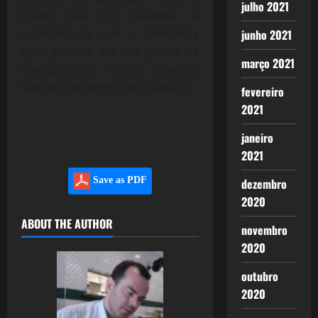
julho 2021
Diabo vive nos detalhes. A
unanimidade que a Alemanha
junho 2021
quer poderá ser um ponto de
março 2021
divergências”( Todas citações
são
da Dow Jones, via Estadão)
fevereiro
2021
janeiro
2021
Save as PDF
dezembro
2020
ABOUT THE AUTHOR
novembro
2020
outubro
2020