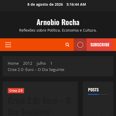
Skip
8 de agosto de 2026
5:16:45 AM
to
content
Arnobio Rocha
Reflexões sobre Política, Economia e Cultura.
SUBSCRIBE
Primary
Menu
Home
2012
julho
1
Crise 2.0: Euro – O Dia Seguinte
POSTS
Crise 2.0
Crise 2.0: Euro – O
Dia Seguinte
S
T
Q