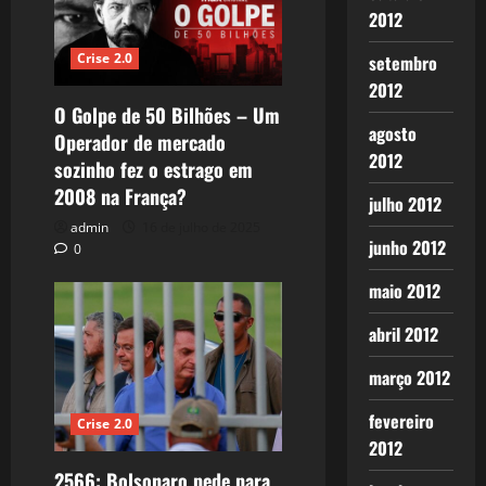
2012
Crise 2.0
setembro
2012
O Golpe de 50 Bilhões – Um
agosto
Operador de mercado
2012
sozinho fez o estrago em
2008 na França?
julho 2012
admin
16 de julho de 2025
junho 2012
0
maio 2012
abril 2012
março 2012
fevereiro
Crise 2.0
2012
2566: Bolsonaro pede para