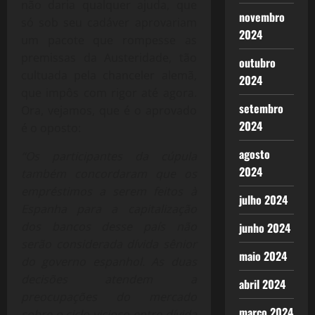
não daria qualquer ajuda, que
novembro
só sob seu cadáver aprovariam
2024
um pacote que rompesse as
premissas da Austeridade, tão
outubro
cultuada pela chanceler alemã,
2024
que impôs com rigor até agora.
setembro
Ora, vejamos, que é o aprovado
2024
é o oposto:
agosto
“Os participantes da cúpula
2024
também concordaram que os
empréstimos a serem feitos à
julho 2024
Espanha para a capitalização
dos bancos desse país não
junho 2024
serão considerada dívida sênior
maio 2024
do governo espanhol. As duas
decisões atendem a
abril 2024
preocupações do mercado
março 2024
sobre o ciclo vicioso entre dívida