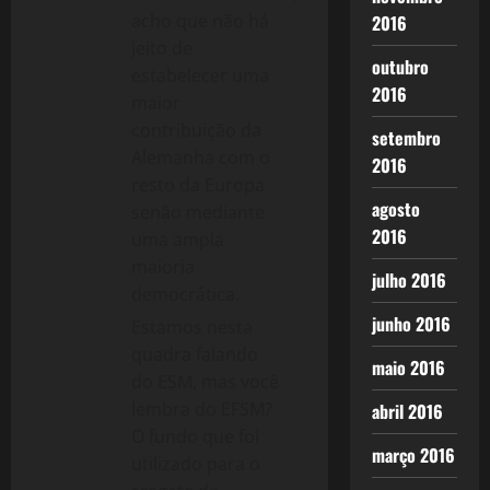
acho que não há
2016
jeito de
outubro
estabelecer uma
2016
maior
contribuição da
setembro
Alemanha com o
2016
resto da Europa
agosto
senão mediante
2016
uma ampla
maioria
julho 2016
democrática.
junho 2016
Estamos nesta
quadra falando
maio 2016
do ESM, mas você
lembra do EFSM?
abril 2016
O fundo que foi
março 2016
utilizado para o