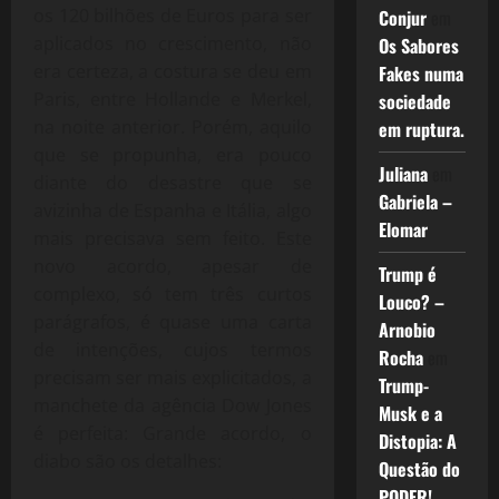
os 120 bilhões de Euros para ser
Conjur
em
aplicados no crescimento, não
Os Sabores
era certeza, a costura se deu em
Fakes numa
Paris, entre Hollande e Merkel,
sociedade
na noite anterior. Porém, aquilo
em ruptura.
que se propunha, era pouco
Juliana
em
diante do desastre que se
Gabriela –
avizinha de Espanha e Itália, algo
Elomar
mais precisava sem feito. Este
novo acordo, apesar de
Trump é
complexo, só tem três curtos
Louco? –
parágrafos, é quase uma carta
Arnobio
de intenções, cujos termos
Rocha
em
precisam ser mais explicitados, a
Trump-
manchete da agência Dow Jones
Musk e a
é perfeita: Grande acordo, o
Distopia: A
diabo são os detalhes:
Questão do
PODER!