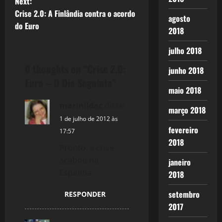
o
Next:
Crise 2.0: A Finlândia contra o acordo
s
agosto
do Euro
2018
t
julho 2018
n
0 thoughts on “
Crise 2.0:
junho 2018
a
Euro – O Dia Seguinte
”
maio 2018
v
marinildac
disse:
março 2018
i
1 de julho de 2012 às
fevereiro
17:57
g
2018
Pronto, a crise
acabou na
a
janeiro
Espanha.
2018
t
setembro
RESPONDER
i
2017