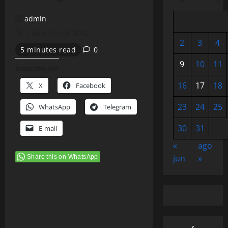
admin
1 de julho de 2012
2
3
4
5 minutes read
0
9
10
11
Compartilhe isso:
16
17
18
X
Facebook
23
24
25
WhatsApp
Telegram
30
31
E-mail
«
ago
jun
»
Share this on WhatsApp