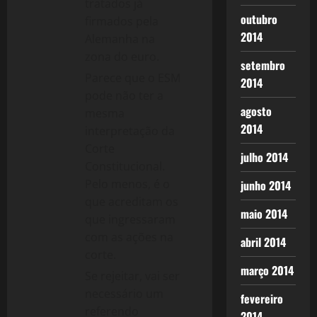
tratados já
outubro
firmados pela
2014
Alemanha na
zona do euro.
setembro
Parece que o ESM
2014
pode não ter a
agosto
mesma
2014
interpretação da
Corte
julho 2014
Constitucional.
Pelo menos, é o
junho 2014
que acreditam os
maio 2014
que ingressaram
com as ações na
abril 2014
corte.
março 2014
Se rejeitar, vai ser
necessário um
fevereiro
referendo
2014