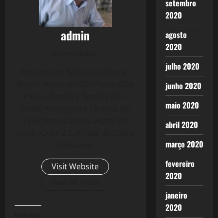
setembro
2020
admin
agosto
2020
Administrator
julho 2020
Nascido em Bela Cruz (Ceará -
Brasil), moro em São Paulo (São
junho 2020
Paulo - Brasil) e Brasília (DF -
maio 2020
Brasil) Advogado e Técnico em
Telecomunicações. Autor do
abril 2020
Livro - Crise 2.0: A Taxa de Lucro
março 2020
Reloaded.
fevereiro
Visit Website
2020
View All Posts
janeiro
2020
Curtir isso: