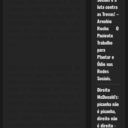
França. Mas, Espanha e Itália
luta contra
exigiram mais, com apoio da
as Trevas! –
França conseguiu algo maior e
Arnobio
impensável, arrancaram um
Rocha
em
O
plano de resgate mais amplo,
Paciente
sem pesar sobre as dívidas do
Trabalho
país.
para
Plantar o
Ódio nas
Este acordo na madrugada de
Redes
sexta-feira causou furor nas
Sociais.
bolsas mundiais com destaque
para a elevação de 7,6 de
Direito
Atenas; 6,6 Milão;5,66 Madri. A
McDonald’s:
euforia se justifica, pois não
picanha não
havia nenhuma garantia alguma
é picanha,
que daquele encontro saísse
direito não
qualquer coisa de positiva, até
é direito -