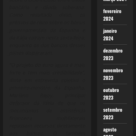
bancária e dívida soberana.
fevereiro
Como resultado disso, os
2024
prêmios de risco sobre os bônus
governamentais da Espanha e
janeiro
da Itália caíram nesta sexta-feira,
2024
enquanto os dos bancos desses
dezembro
países dispararam.
2023
“O projeto do euro agora é mais
novembro
forte e tem mais credibilidade”,
2023
disse em entrevista coletiva o
primeiro-ministro da Espanha,
outubro
Mariano Rajoy, principal
2023
defensor da ideia de que os
setembro
mecanismos de assistência
2023
financeira multilaterais
repassem recursos diretamente
agosto
aos bancos. O também