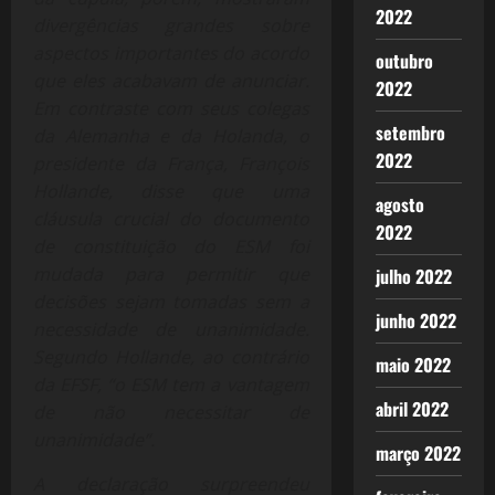
2022
divergências grandes sobre
aspectos importantes do acordo
outubro
que eles acabavam de anunciar.
2022
Em contraste com seus colegas
setembro
da Alemanha e da Holanda, o
2022
presidente da França, François
Hollande, disse que uma
agosto
cláusula crucial do documento
2022
de constituição do ESM foi
mudada para permitir que
julho 2022
decisões sejam tomadas sem a
junho 2022
necessidade de unanimidade.
Segundo Hollande, ao contrário
maio 2022
da EFSF, “o ESM tem a vantagem
abril 2022
de não necessitar de
unanimidade”.
março 2022
A declaração surpreendeu