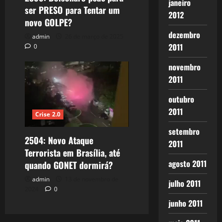
janeiro
ser PRESO para Tentar um
2012
novo GOLPE?
dezembro
admin
26 de março de 2025
2011
0
novembro
2011
outubro
2011
Crise 2.0
setembro
2504: Novo Ataque
2011
Terrorista em Brasília, até
agosto 2011
quando GONET dormirá?
admin
13 de novembro de
julho 2011
2024
0
junho 2011