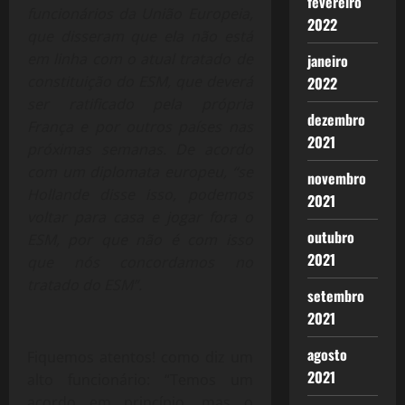
fevereiro
funcionários da União Europeia,
2022
que disseram que ela não está
em linha com o atual tratado de
janeiro
constituição do ESM, que deverá
2022
ser ratificado pela própria
dezembro
França e por outros países nas
2021
próximas semanas. De acordo
com um diplomata europeu, “se
novembro
Hollande disse isso, podemos
2021
voltar para casa e jogar fora o
outubro
ESM, por que não é com isso
2021
que nós concordamos no
tratado do ESM”.
setembro
2021
agosto
Fiquemos atentos! como diz um
2021
alto funcionário: “Temos um
acordo em princípio, mas o