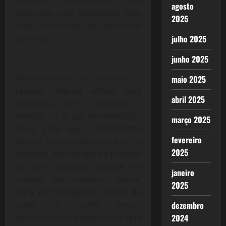
balanço patrimonial dos
agosto
governos, mas representa mais
2025
uma concessão de soberania
nacional”.
julho 2025
junho 2025
Imediatamente ao finalizar a
maio 2025
reunião, Merkel voltou para
abril 2025
Alemanha, com os termos do
acordo, ou a sua interpretação
março 2025
deles, para que o Parlamento
fevereiro
aprove, o recuo que teve fazer é
2025
evidente, mas venderá a imagem
de que conseguiu colocar no
janeiro
acordo que nenhuma ajudar
2025
sairá sem obrigações claras de
quem os recebe, parece
dezembro
pouco,mas para quem disse que
2024