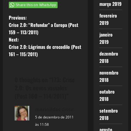
permanência”
março 2019
Share this on WhatsApp
(O Capital -
Marx) A série
fevereiro
P
Previous:
Crise 2.0
2019
pode ser lida
Crise 2.0: “Refundar” a Europa (Post
o
de
159 – 113/2011)
janeiro
forma autônoma,
Next:
s
sem se
2019
Crise 2.0: Lágrimas de crocodilo (Post
preocupar
t
em sequência
dezembro
161 – 115/2011)
ou se perdeu
2018
qualquer
n
post, até
novembro
porque tenho
a
0 thoughts on “
173: Crise
2018
tido muitos
2.0: Os novos vassalos
assuntos e
v
outubro
escrevo
(Post 160 – 114/2011)
”
2018
quase que…
i
marinildac
disse:
setembro
g
2018
5 de dezembro de 2011
às 11:58
a
agosto