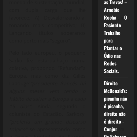
as Trevas! –
moeda de sustentação mundial,
Arnobio
com dupla carga que lhe
Rocha
em
O
favorece: A) Desvalorizando-a,
Paciente
tonando mais competitivo; B)
Trabalho
Lançando títulos soberanos
para
como porto mais “seguro”.
Plantar o
Pelo lado europeu, o pequeno
Ódio nas
Sarko fez estardalhaço numa
Redes
coletiva, propondo “Refundar”a
Sociais.
Europa, mas como diz Gilles
Direito
Lapouge:
“presidente francês há
McDonald’s:
alguns meses vem tendo o
picanha não
hábito de salvar a Europa a cada
é picanha,
15 dias”.
Ainda, segundo o
direito não
colunista do Estadão, Sarkozy
é direito -
“proferiu um grande discurso
Conjur
em
trágico”
se apresentando como
Os Sabores
o “novo” fundador da Europa,