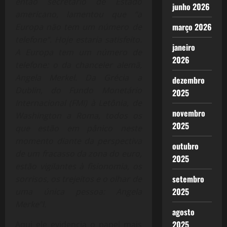
então secretário de Estado
junho 2026
americano, lamentou que “a
março 2026
Europa não tem um número de
telefone”. Hoje estaria satisfeito.
janeiro
A Europa tem um número de
2026
telefone: o da chanceler alemã,
Angela Merkel. Da Grécia a
dezembro
Dublin, do Fundo Monetário
2025
Internacional (FMI) à Letônia, de
novembro
Washington a Roma, todos os
2025
que estão em pânico neste
momento diante da perspectiva
outubro
de um fracasso da zona do euro,
2025
estão vigilantes à fisionomia, os
setembro
sorrisos, os trejeitos e o olhar de
2025
uma única pessoa: Angela
Merke”l.
agosto
2025
Aqui ele evidencia o papel mais