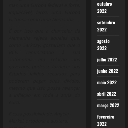
outubro
mas uma Europa federal e forte,
2022
implacável, feroz, uma Europa
virtuosa como uma Alemanha.
setembro
2022
É por isso que a chanceler da
Alemanha rejeita aqueles que,
agosto
como Sarkozy, gostariam que o
2022
BCE, renunciando à sua
julho 2022
autonomia em relação aos
governos, pudesse fornecer aos
junho 2022
Estados falidos recursos para
poderem pagar suas dívidas,
maio 2022
mesmo que isso possa relançar
abril 2022
a inflação em toda a zona do
euro.
março 2022
E essa possibilidade, Angela
fevereiro
Merkel, ortodoxa e austera,
2022
recusa”.