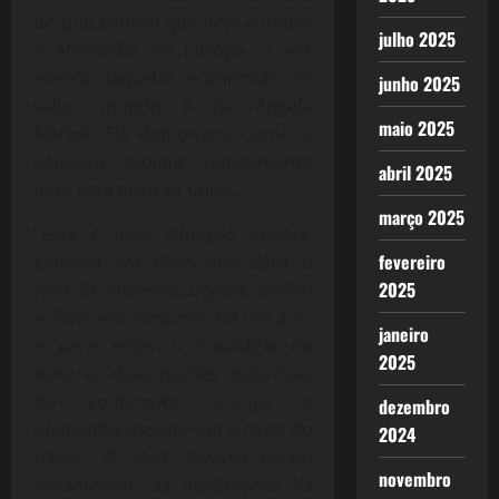
do que central que hoje cumpre
julho 2025
a Alemanha na Europa, a voz
efetiva daquelas economias do
junho 2025
velho mundo é de Angela
maio 2025
Merkel. Ele demonstra como a
situação evoluiu rapidamente
abril 2025
para esta posição única.
março 2025
“
Esta é uma situação inédita.
fevereiro
Outrora era Paris que dava o
2025
tom da conversa. Depois, Berlim
e Paris em conjunto. Há um ano,
janeiro
e para evitar o naufrágio do
2025
euro, as duas nações mais ricas
do continente, França e
dezembro
Alemanha, assumiram o leme do
2024
navio. O duo Sarkozy-Merkel
novembro
escamoteou as instituições da