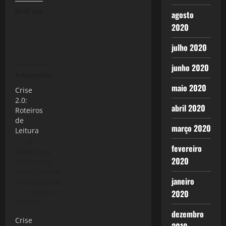
Curtir isso:
agosto
2020
julho 2020
junho 2020
Relacionado
maio 2020
Crise
2.0:
abril 2020
Roteiros
de
março 2020
Leitura
A
fevereiro
Série Crise
2020
2.0 cresceu
muito, acabei
janeiro
enveredando
por muitos
7 de fevereiro
2020
ângulos da
de 2012
crise,
dezembro
Crise
entrando em