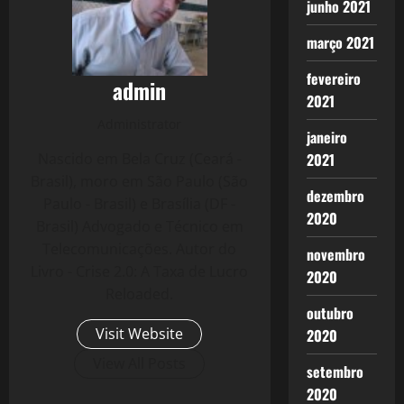
junho 2021
março 2021
fevereiro
admin
2021
Administrator
janeiro
Nascido em Bela Cruz (Ceará -
2021
Brasil), moro em São Paulo (São
dezembro
Paulo - Brasil) e Brasília (DF -
2020
Brasil) Advogado e Técnico em
Telecomunicações. Autor do
novembro
Livro - Crise 2.0: A Taxa de Lucro
2020
Reloaded.
outubro
Visit Website
2020
View All Posts
setembro
2020