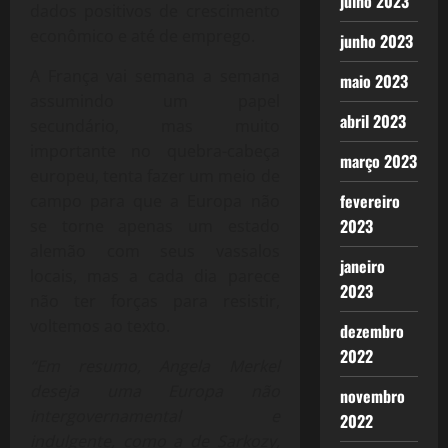
julho 2023
dados positivos de crescimento
econômico e até de emprego.
junho 2023
A França vai semana a semana
maio 2023
assumindo um papel
abril 2023
secundário, mas muito
importante no quebra-cabeça
março 2023
europeu, tenta fazer um meio de
fevereiro
campo para que a Europa não
2023
se torne apenas um estado
alemão com seus vassalos
janeiro
locais, mas a cada dia parece
2023
não ter forças para resistir,
voltemos ao texto.
dezembro
2022
“Em resumo, Angela Merkel
deseja uma Europa não
novembro
intergovernamental e
2022
indulgente, como a de Sarkozy,