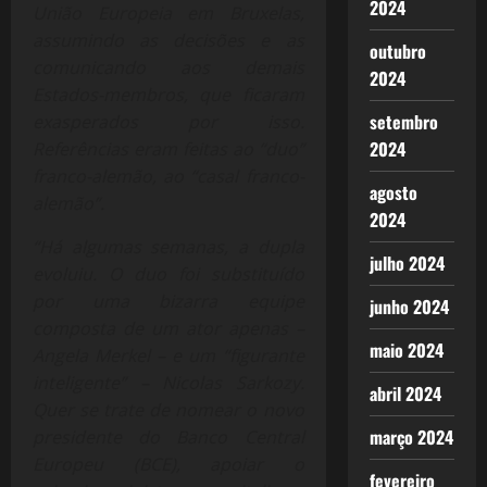
2024
União Europeia em Bruxelas,
assumindo as decisões e as
outubro
comunicando aos demais
2024
Estados-membros, que ficaram
setembro
exasperados por isso.
2024
Referências eram feitas ao “duo”
franco-alemão, ao “casal franco-
agosto
alemão”.
2024
“Há algumas semanas, a dupla
julho 2024
evoluiu. O duo foi substituído
por uma bizarra equipe
junho 2024
composta de um ator apenas –
maio 2024
Angela Merkel – e um “figurante
inteligente” – Nicolas Sarkozy.
abril 2024
Quer se trate de nomear o novo
março 2024
presidente do Banco Central
Europeu (BCE), apoiar o
fevereiro