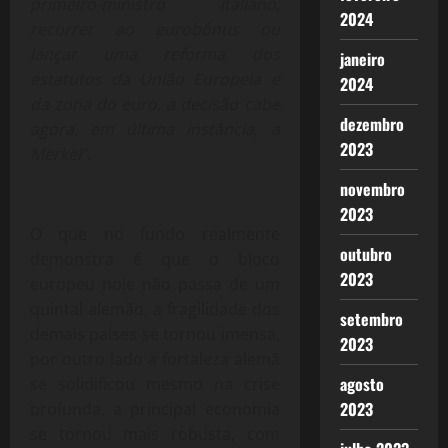
primeiro-ministro italiano,
2024
recorrer ao eurobônus ou
lançar uma reforma dos
janeiro
estatutos da União Europeia e
2024
da zona do euro, a decisão cabe
dezembro
agora, em última instância, a
2023
Merkel”.
novembro
2023
O que no fundo realmente
outubro
demonstra é que o bloco
2023
europeu hoje não passa de um
quintal alemão, a fragilidade dos
setembro
demais países se tornou imensa,
2023
por outro lado a fortaleza alemã
agosto
se solidificou mesmo na crise
2023
profunda, a principal economia
se tornou mais robusta, com