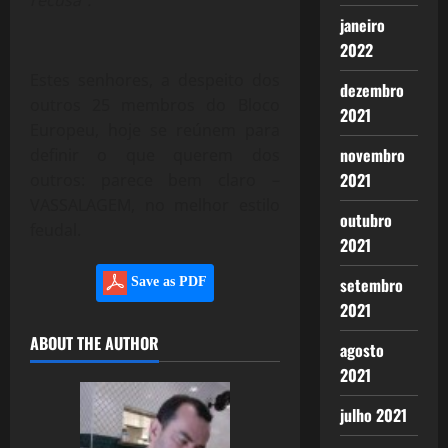
janeiro
2022
Estes senhores, a despeito dos
dezembro
outros 25 membros do Bloco
2021
Europeu, hoje se reúnem para
novembro
definir o que querem dos
2021
outros: parece bem claro –
VASSALAGEM, no melhor estilo
outubro
feudal.
2021
setembro
Save as PDF
2021
ABOUT THE AUTHOR
agosto
2021
julho 2021