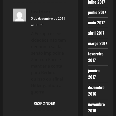
julho 2017
beatrice
disse:
junho 2017
5 de dezembro de 2011
maio 2017
às 11:59
abril 2017
A Europa e seus
cidadãos não tem
março 2017
nenhuma saída,
senão implodir a
fevereiro
Zona do Euro e
2017
mandar a conta
janeiro
para Berlim,
2017
ou isso ou afinal
Hitler ganhou a
dezembro
guerra.
2016
RESPONDER
novembro
2016