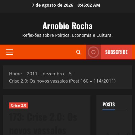
Skip
7 de agosto de 2026
8:45:03 AM
to
content
Arnobio Rocha
Reflexões sobre Política, Economia e Cultura.
SUBSCRIBE
Primary
Menu
Home
2011
dezembro
5
Crise 2.0: Os novos vassalos (Post 160 – 114/2011)
POSTS
Crise 2.0
173: Crise 2.0: Os
novos vassalos
S
T
Q