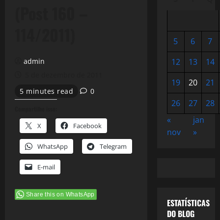
(Post 160 –
114/2011)
5
6
7
admin
12
13
14
5 de dezembro de 2011
19
20
21
5 minutes read
0
26
27
28
Compartilhe isso:
«
jan
X
Facebook
nov
»
WhatsApp
Telegram
E-mail
Share this on WhatsApp
ESTATÍSTICAS
DO BLOG