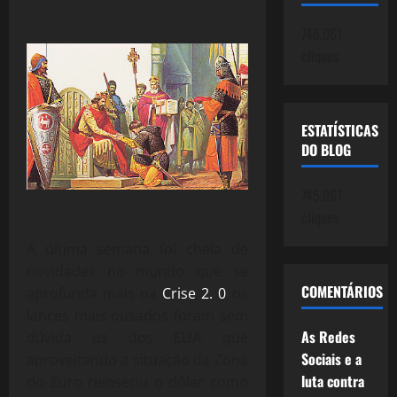
745.061
cliques
ESTATÍSTICAS
DO BLOG
745.061
cliques
A última semana foi cheia de
novidades no mundo que se
COMENTÁRIOS
aprofunda mais na
Crise 2. 0
os
lances mais ousados foram sem
As Redes
dúvida os dos EUA que
Sociais e a
aproveitando a situação da Zona
luta contra
do Euro reinseriu o dólar como