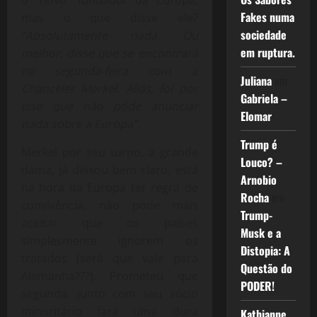
Fakes numa
mas o que disse ele?
sociedade
“Absolutamente nada. Ou
em ruptura.
melhor, disse que se encontrará
na segunda-feira com a
Juliana
em
Chanceler Merkel. Aliás, foi por
Gabriela –
isso que não pôde anunciar
Elomar
nada sobre a Europa”.
Trump é
Merkel por seu turno, a grande
Louco? –
dama, já deixou bem claro, está
Arnobio
na hora da Europa ter regra de
Rocha
em
convivência, não pode mais
Trump-
aceitar que os países
Musk e a
simplesmente ignorem os
Distopia: A
tratados (será que vale para
Questão do
Alemanha???). Prometeu que
PODER!
segunda, junto com seu sócio
minoritário fará uma dura
Kathianne