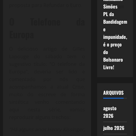
proposta para Refundar o Euro.
Simões
em
PL da
O Telefone da
Bandidagem
e
Europa
impunidade,
é o preço
O delicioso artigo de Gilles
do
Lapouge do sábado tem o
Bolsonaro
sugestivo título: “O telefone da
Livre!
Europa”, deveria ser lido e
comentado por nós que
acompanhamos a atual Crise,
ARQUIVOS
muito do escreve de forma
sintética venho comentando
agosto
aqui nesta série, vamos
2026
reproduzir alguns trechos:
julho 2026
“Há alguns anos Henry Kissinger,