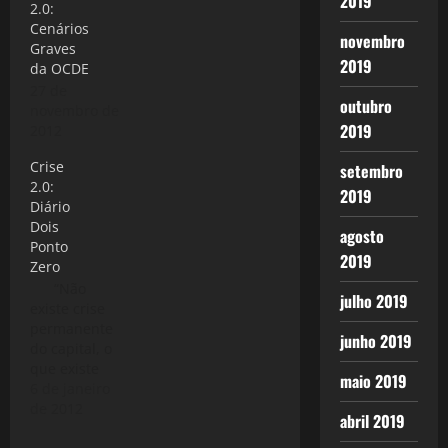
2019
2.0:
muitas
Cenários
frentes,
novembro
Graves
produzindo
2019
da OCDE
uma
27 de
quantidade
outubro
novembro de
razoável de
2019
2012
artigos e
muitos que
Crise
setembro
leem o blog
2.0:
não
2019
Diário
conseguem
Dois
acompanhar,
agosto
Ponto
alguns me
2019
Zero
pedem um
“Não
roteiro para
julho 2019
existe crise
ler os artigos
permanente
se não
junho 2019
do capital, o
integralmente
que existe
pelo menos
maio 2019
são crises
6 de janeiro
os que…
periódicas
de 2012
abril 2019
em