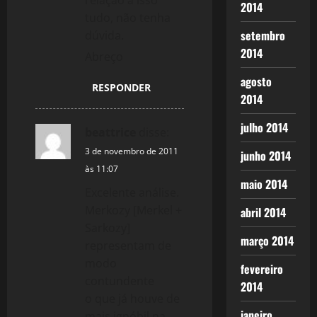
relação a isso
2014
tudo, não tenha
setembro
dúvida.
2014
Abreço
agosto
RESPONDER
2014
julho 2014
beattrice
disse:
3 de novembro de 2011
junho 2014
às 11:07
maio 2014
Excelente análise.
Merkozy [Merkel +
abril 2014
Sarkozy]
março 2014
representam de
modo
fevereiro
contundente
2014
o que já houve de
janeiro
mais ignóbil na