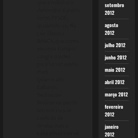
que a militância
setembro
denomina o pleito
2012
como PPSOE,
agosto
igualando-os. Na
2012
raiz disso: a
BANCA, que como
julho 2012
em toda Europa
sangra o povo
junho 2012
para lucrar ainda
maio 2012
mais.
Quanto aos
abril 2012
italianos,
março 2012
Berlusconi
finalmente perde
fevereiro
terreno na sua
2012
coalizão de
direita, mas a
janeiro
Italia ainda não vê
2012