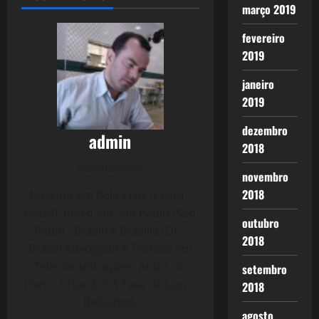
março 2019
fevereiro
2019
janeiro
2019
dezembro
admin
2018
Administrator
novembro
2018
Nascido em Bela Cruz (Ceará -
Brasil), moro em São Paulo (São
outubro
Paulo - Brasil) e Brasília (DF -
2018
Brasil) Advogado e Técnico em
Telecomunicações. Autor do
setembro
Livro - Crise 2.0: A Taxa de Lucro
2018
Reloaded.
agosto