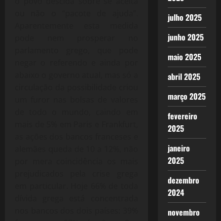
o povo descida sobre se aceita
ou não o “pacote de ajuda”.
julho 2025
Aparentemente esta medida
junho 2025
pode nem prosperar no
parlamento grego, que pode
maio 2025
negar o referendo e ainda por
abaixo o governo atual, mas só a
abril 2025
circulação da possibilidade criou
março 2025
um furor nas bolsas de valores
de todo o mundo, caindo em
fevereiro
mais de 5% em Paris e Frankfurt,
2025
as ações dos bancos franceses e
janeiro
alemães queda de 10 a 12%, não
2025
por mera coincidência os mais
prejudicados pela crise grega
dezembro
em particular. Hoje 66% de toda
2024
dívida grega está concentrada
nos bancos dos dois países: 39%
novembro