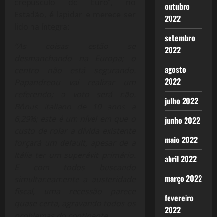
crepúsculo do Euro”, no
outubro
Estadão, é lapidar e merece ser
2022
lido na íntegra:
setembro
“As coisas estão se
2022
desmanchando na Europa; o
agosto
centro não está segurando.
2022
Papandreou vai realizar um
referendo; o voto será não.
julho 2022
Bônus italiano de 10 anos a
6,29%; este é um nível em que o
junho 2022
custo de rolar a dívida existente
maio 2022
forçará um default, apesar de a
Itália ter um superávit primário.
abril 2022
E com todos buscando
março 2022
simultaneamente a austeridade
fiscal, uma recessão parece
fevereiro
quase certa, agravando todos os
2022
problemas do continente.