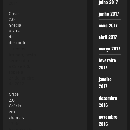
julho 2017
2011
junho 2017
Crise
2.0:
maio 2017
Grécia –
a 70%
abril 2017
de
desconto
março 2017
Temos
tratado, nesta
fevereiro
série sobre
a Crise 2.0,
2017
sobre a
questão da
27 de janeiro
janeiro
Grécia em
de 2012
2017
vários
Crise
posts:Crise 2.
dezembro
2.0:
0: Presente
2016
Grécia
Grego;Crise
em
2.0:Heroico
novembro
chamas
Povo
2016
13 de
Grego;Crise
fevereiro de