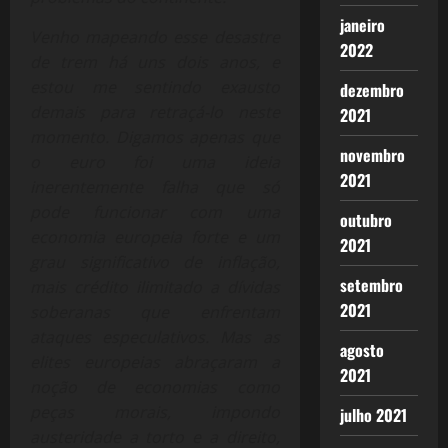
janeiro
Venho mapeando esse desastre
2022
de trem há uns dois anos, e
estou me sentindo exausto
dezembro
demais para retraçá-lo neste
2021
momento. Digamos apenas que
novembro
o euro foi uma ideia
2021
inerentemente falha que só
pode funcionar com uma
outubro
economia europeia forte e um
2021
grau significativo de inflação,
setembro
mais crédito ilimitado a dívidas
2021
soberanas que enfrentam
ataques especulativos. Mas as
agosto
elites europeias abraçaram a
2021
noção de economias como
peças morais, impondo
julho 2021
austeridade a torto e a direito,