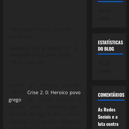
745.061
cliques
“Me apavoro com o estrondo
das armas
ESTATÍSTICAS
que aos gritos se aproximam da
DO BLOG
minha terra” (Os Sete contra
Tebas – Ésquilo)
745.061
cliques
Escrevi na semana passada
sobre o
Crise 2. 0: Heroico povo
COMENTÁRIOS
grego
, de como resistiu a
invasão persa, comanda pelo
As Redes
glorioso Xerxes e seu imenso
Sociais e a
exército, o General Leônidas
luta contra
atrapalhou o seu caminho pelo