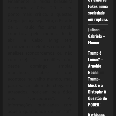
Finalmente a mídia brasileira
Fakes numa
descobriu a Crise 2.0 e seu
sociedade
ponto mais crítico, a questão
em ruptura.
Grega, justiça seja feita, o Estado
de S. Paulo faz uma ampla
Juliana
em
cobertura pelo menos desde
Gabriela –
abril, e Celso Ming tem
Elomar
produzido excelentes colunas de
Trump é
analises (concordemos ou não
Louco? –
com ele). Os jornalões dão,
Arnobio
desde domingo amplas
Rocha
em
manchetes, sobre o que
Trump-
acontece no velho mundo, mas
Musk e a
para variar, além de chegarem
Distopia: A
atrasados, noticiam pela ótica
Questão do
dos “vencedores”. As
PODER!
informações publicadas com
aquela quantidade de em “off”
Kathianne