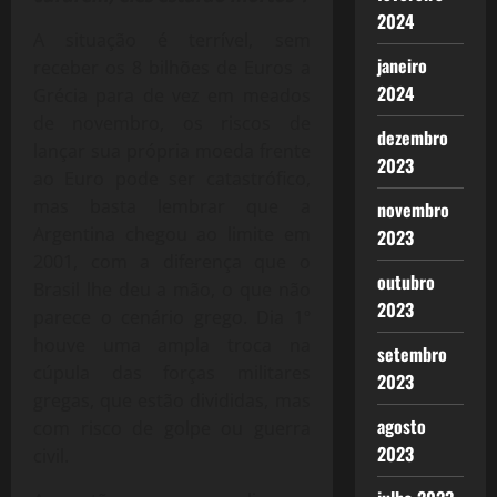
2024
A situação é terrível, sem
janeiro
receber os 8 bilhões de Euros a
2024
Grécia para de vez em meados
de novembro, os riscos de
dezembro
lançar sua própria moeda frente
2023
ao Euro pode ser catastrófico,
mas basta lembrar que a
novembro
Argentina chegou ao limite em
2023
2001, com a diferença que o
outubro
Brasil lhe deu a mão, o que não
2023
parece o cenário grego. Dia 1º
houve uma ampla troca na
setembro
cúpula das forças militares
2023
gregas, que estão divididas, mas
agosto
com risco de golpe ou guerra
2023
civil.