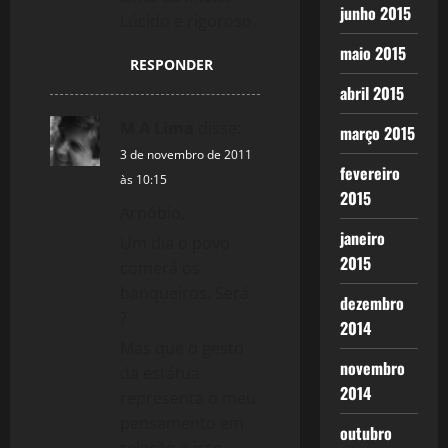
junho 2015
Lúcido e rigoroso.
maio 2015
RESPONDER
abril 2015
M A Lima
disse:
março 2015
3 de novembro de 2011
fevereiro
às 10:15
2015
Arnóbio,
janeiro
Um dia o povo
2015
comerá os
banqueiros. Será
dezembro
?
2014
Mas que o gesto
novembro
da estátua
2014
representa o meu
pensamento em
outubro