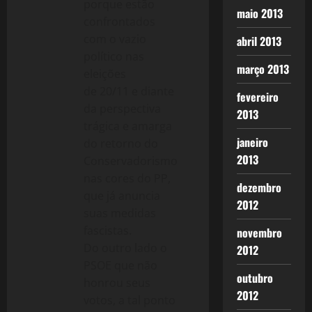
porque estão
maio 2013
confrontados
com o vazio
abril 2013
político nas
março 2013
eleições
de 20/11 e diante
fevereiro
da perspectiva
2013
trágica e amarga
janeiro
do retorno do
2013
Conservadorismo
nas cores do PP,
dezembro
que já anuncia
2012
suas medidas
fascistas.
novembro
Do outro lado o
2012
PSOE que não
outubro
honrou seus
2012
votos, a tal ponto