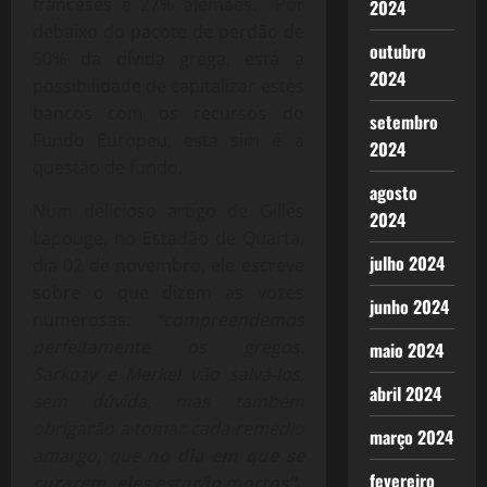
franceses e 27% alemães. Por
2024
debaixo do pacote de perdão de
outubro
50% da dívida grega, está a
2024
possibilidade de capitalizar estes
bancos com os recursos do
setembro
Fundo Europeu, esta sim é a
2024
questão de fundo.
agosto
Num delicioso artigo de Gilles
2024
Lapouge, no Estadão de Quarta,
julho 2024
dia 02 de novembro, ele escreve
sobre o que dizem as vozes
junho 2024
numerosas:
“compreendemos
perfeitamente os gregos.
maio 2024
Sarkozy e Merkel vão salvá-los,
abril 2024
sem dúvida, mas também
obrigarão a tomar cada remédio
março 2024
amargo, que
no dia em que se
fevereiro
curarem, eles estarão mortos”.