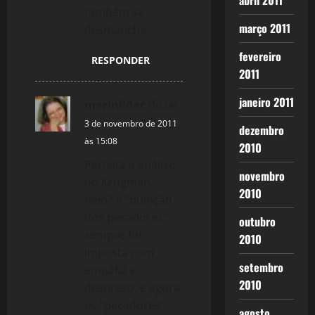
abril 2011
também se
março 2011
desmanche.
fevereiro
RESPONDER
2011
janeiro 2011
marinildac
disse:
3 de novembro de 2011
dezembro
às 15:08
2010
Perfeita a análise
novembro
do Krugman,
2010
hein? A “punição
dos pecadores”
outubro
sempre foi
2010
imposta com
setembro
empáfia e
2010
desprezo, e agora
os “pecadores”
agosto