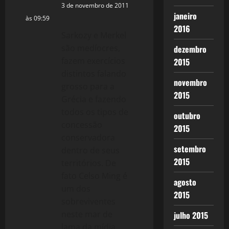
g
3 de novembro de 2011
janeiro
às 09:59
a
2016
Sarkozy e Merkel
t
são medíocres,
dezembro
fazem exercícios
2015
i
distintos falando
novembro
grosso para a
o
2015
Grécia e fazendo
n
todos os tipos de
outubro
concessão
2015
conservadora
setembro
dentro de seus
2015
territórios. De
fato Celso Ming é
agosto
um dos
2015
sobreviventes
neste mar de
julho 2015
lama da mídia.