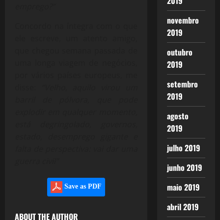
2019
emprego?”
novembro
Concordo na íntegra com o que
2019
ele escreve, um atento amigo,
que chegou semana passada de
outubro
uma longa viagem de negócios,
2019
por vários países europeus, me
setembro
disse:
“Velho, aquilo virou um
2019
barril de pólvora, que pode
explodir em qualquer momento,
agosto
está degringolado, governos,
2019
estado, desemprego gigante e
julho 2019
falta de perspectiva: vai dar uma
guerra civil”
junho 2019
maio 2019
Save as PDF
abril 2019
ABOUT THE AUTHOR