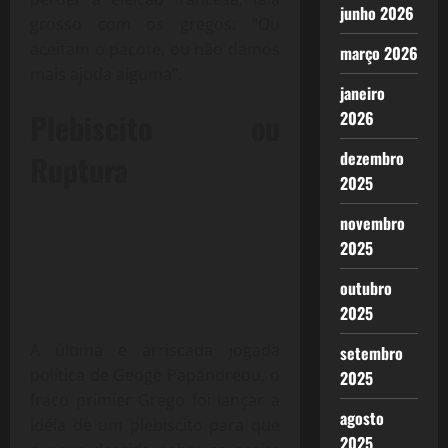
junho 2026
grosso com os gregos: “Ou
aceitam o pacote, ou não damos
março 2026
mais ajuda alguma”.
janeiro
Plebiscito ou
2026
dezembro
Ruptura
2025
novembro
2025
outubro
2025
A última e arriscada jogada
setembro
política de Geoge Papandreou, o
2025
fraco primier Grego foi lançar a
agosto
idéia de um plebiscito para que
2025