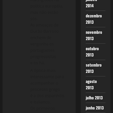
2014
política européia,
mas não estão
dezembro
sós.
2013
As ameaças de
Durão Barroso
novembro
enchem de
2013
vergonha os
outubro
portugueses
2013
progressistas
e os há.
setembro
A óptica mais
2013
interessante para
agosto
acompanhar o
2013
processo grego
é a dos espanhóis
julho 2013
e italianos.
junho 2013
Os primeiros