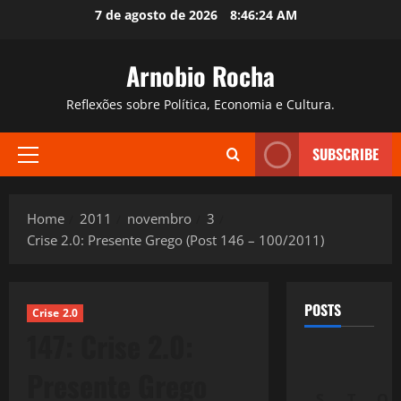
Skip
7 de agosto de 2026
8:46:25 AM
to
content
Arnobio Rocha
Reflexões sobre Política, Economia e Cultura.
SUBSCRIBE
Primary
Menu
Home
2011
novembro
3
Crise 2.0: Presente Grego (Post 146 – 100/2011)
POSTS
Crise 2.0
147: Crise 2.0:
Presente Grego
S
T
Q