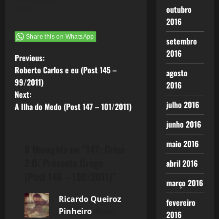
2.0: Os
outubro
2012
Sátrapas;Crise
2.0: A Nova
2016
Tragédia
Share this on WhatsApp
Grega Hoje,
setembro
parece que
2016
P
Previous:
finalmente
uma
Roberto Carlos e eu (Post 145 –
agosto
o
"solução"
99/2011)
2016
para questão
Next:
s
da dívida
julho 2016
A Ilha do Medo (Post 147 – 101/2011)
pública será
t
encontrada,
junho 2016
óbvio com
n
uma cara de
maio 2016
0 thoughts on “
147: Crise
pau extrema
se…
a
2.0: Presente Grego
abril 2016
(Post 146 – 100/2011)
”
v
março 2016
Ricardo Queiroz
i
fevereiro
Pinheiro
disse:
2016