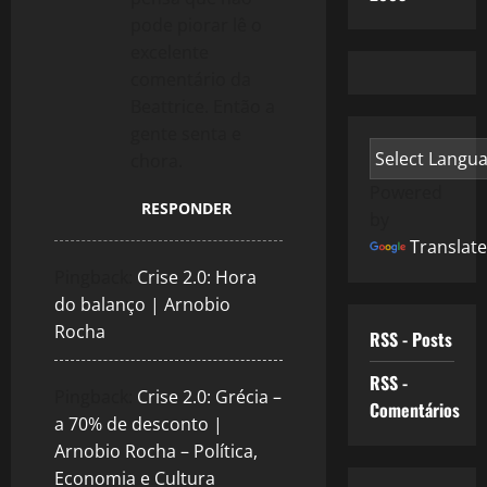
pode piorar lê o
excelente
comentário da
Beattrice. Então a
gente senta e
chora.
Powered
RESPONDER
by
Translate
Pingback:
Crise 2.0: Hora
do balanço | Arnobio
Rocha
RSS - Posts
RSS -
Pingback:
Crise 2.0: Grécia –
Comentários
a 70% de desconto |
Arnobio Rocha – Política,
Economia e Cultura