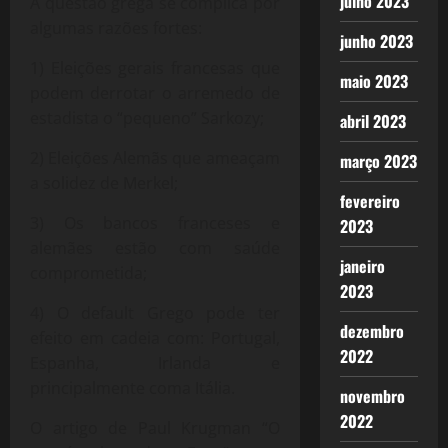
julho 2023
A questão grega se complica por
algumas razões fortes:
junho 2023
1) Eleições gerais francesas que
maio 2023
podem derrotar o arremedo de
estadista o “pequeno” Sarkozy;
abril 2023
2) Eleições Alemãs que ameaçam
março 2023
a solidez de Merkel;
fevereiro
3) Os bancos franceses e
2023
alemães estão com saúde
janeiro
comprometida;
2023
4) O default Grego pode ter
dezembro
efeito em cadeia com: Portugal,
2022
Espanha, Irlanda e
principalmente coma Itália.
novembro
2022
O artigo de Paul Krugman “O