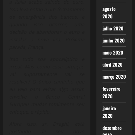
a Itália acabe saindo do euro.
agosto
Isso leva então a um fechamento
2020
de emergência dos bancos, e
quando isso ocorrer, uma
julho 2020
decisão de abandonar o euro e
instalar a nova lira. Próxima
junho 2020
parada, França.
maio 2020
Isso tudo soa apocalíptico e
abril 2020
irreal. Mas como essa situação
vai supostamente vai se
março 2020
resolver? O único caminho que
fevereiro
eu vejo para evitar algo assim
2020
envolve o Banco Central
Europeu mudar totalmente seu
janeiro
enfoque, e rápido.
2020
Afora isso, sr. Draghi, está
dezembro
gostando de seu novo