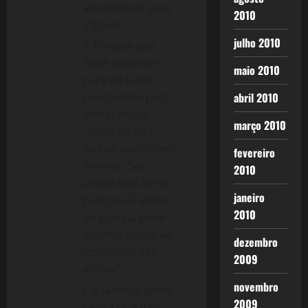
assombram seus
2010
algozes.
julho 2010
A Turquia que
fique esperta e
maio 2010
pare de fazer
concessões para
abril 2010
entrar nesse
março 2010
“clube da luta”
que só aposta em
fevereiro
derrota. Seu
2010
amigo está certo.
janeiro
Europeu é velho
2010
de guerra, pode
mesmo apelar ao
dezembro
“estrondo das
2009
armas”.
novembro
E quando a gente
2009
pensa que não