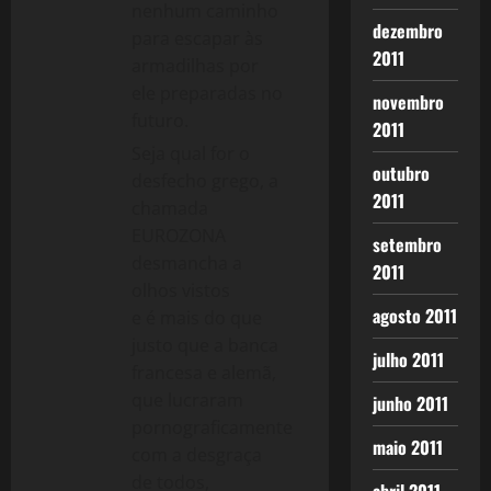
nenhum caminho
dezembro
para escapar às
2011
armadilhas por
ele preparadas no
novembro
futuro.
2011
Seja qual for o
outubro
desfecho grego, a
2011
chamada
EUROZONA
setembro
desmancha a
2011
olhos vistos
agosto 2011
e é mais do que
justo que a banca
julho 2011
francesa e alemã,
que lucraram
junho 2011
pornograficamente
maio 2011
com a desgraça
de todos,