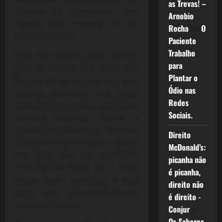
as Trevas! –
estreito de Termópilas, com
Arnobio
apenas 300 homens de sua
Rocha
em
O
guarda pessoal.
Paciente
Trabalho
Mas este mítico povo, nossos
para
pais da cultura, que tanto nos
Plantar o
legou e de bom grado nos deu,
Ódio nas
acha-se, mais uma vez, numa
Redes
situação limite, iguais as de duas
Sociais.
famosas tragédias: Aceitar a
“ajuda” dos “blindados” Alemães
Direito
e Franceses, perdendo o que já
McDonald’s:
não mais têm, ou resistir-lhe
picanha não
com alguma honra eis o mote
é picanha,
destes fados adversos, a este
direito não
povo que enfrentou/enfrenta
é direito -
tantas provações.
Conjur
em
Os Sabores