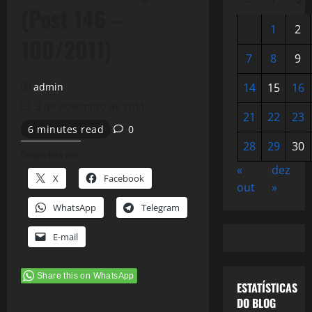
(Post 146 –
1
2
100/2011)
7
8
9
admin
14
15
16
3 de novembro de 2011
21
22
23
6 minutes read
0
28
29
30
Compartilhe isso:
«
dez
X
Facebook
out
»
WhatsApp
Telegram
E-mail
Share this on WhatsApp
ESTATÍSTICAS
DO BLOG