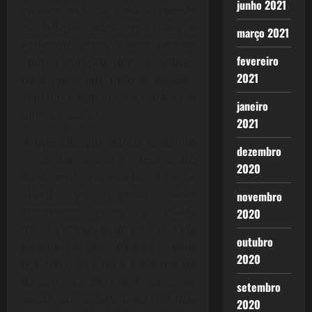
junho 2021
endurecendo o crédito apesar
da inflação subjacente baixa, e
março 2021
estiveram preocupadas demais
fevereiro
com a punição dos pecadores
2021
para notar que tudo ia explodir
sem um emprestador efetivo em
janeiro
último recurso.
2021
A questão que estou tentando
dezembro
responder agora é como o ato
2020
final será encenado. A essa
altura, eu suporia taxas
novembro
crescentes sobre a dívida
2020
italiana provocando uma corrida
outubro
gigantesca aos bancos, tanto
2020
por temores com a solvência de
bancos italianos em caso de
setembro
calote, como pelo medo de que
2020