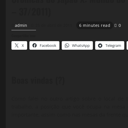
– 37/2011)
admin
25 de abril de 2011
6 minutes read
0
Compartilhe isso:
X
Facebook
WhatsApp
Telegram
Boas vindas (?)
Como falei no outro artigo sobre o local de t
trabalho, a posição que você ocupa na mesa 
importante, assim como nas mesas da frente qu