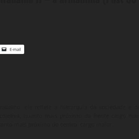
E-mail
rabalho, ele reflete a hierarquia da sociedade e d
coletiva, quanto mais próximo da frente cargo mai
anto mais próximo do centro, cargo maior.