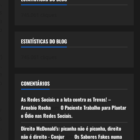
,
s
745.061 cliques
a
o
ESTATÍSTICAS DO BLOG
)
745.061 cliques
,
e
o
COMENTÁRIOS
As Redes Sociais e a luta contra as Trevas! –
Arnobio Rocha
O Paciente Trabalho para Plantar
em
r
o Ódio nas Redes Sociais.
s
,
Direito McDonald’s: picanha não é picanha, direito
não é direito - Conjur
Os Sabores Fakes numa
em