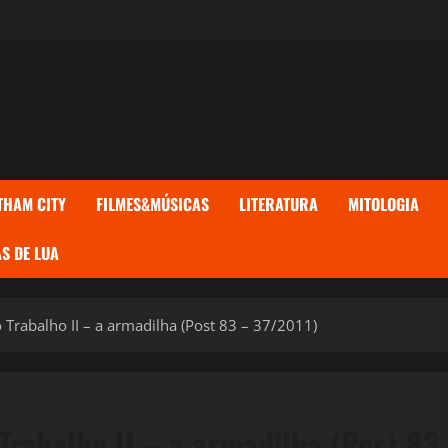
THAM CITY
FILMES&MÚSICAS
LITERATURA
MITOLOGIA
S DE LUA
Trabalho II – a armadilha (Post 83 – 37/2011)
Trabalho II – a armadilha (Post 83