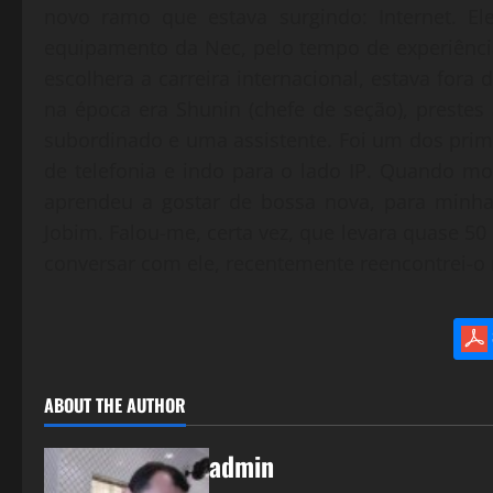
novo ramo que estava surgindo: Internet. El
equipamento da Nec, pelo tempo de experiênci
escolhera a carreira internacional, estava fora
na época era Shunin (chefe de seção), prestes
subordinado e uma assistente. Foi um dos pri
de telefonia e indo para o lado IP. Quando mo
aprendeu a gostar de bossa nova, para minha
Jobim. Falou-me, certa vez, que levara quase 50
conversar com ele, recentemente reencontrei-o 
ABOUT THE AUTHOR
admin