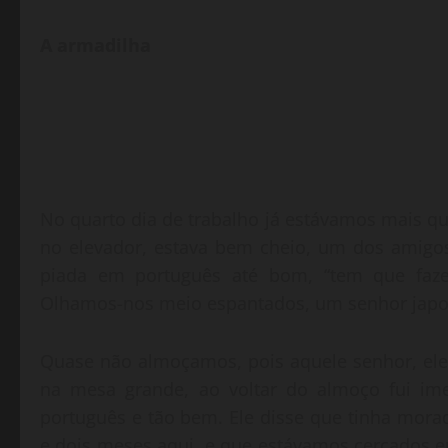
A armadilha
No quarto dia de trabalho já estávamos mais 
no elevador, estava bem cheio, um dos amigo
piada em português até bom, “tem que faze
Olhamos-nos meio espantados, um senhor japon
Quase não almoçamos, pois aquele senhor, el
na mesa grande, ao voltar do almoço fui ime
português e tão bem. Ele disse que tinha morad
e dois meses aqui, e que estávamos cercados 