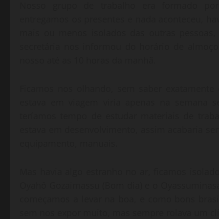
Nosso grupo de trabalho era formado por
entregamos os presentes e nada aconteceu, ha
mais ou menos isolados das outras pessoas, 
secretária nos informou do horário de almoç
nosso até as 10 horas da manhã.
Ficamos nos olhando, sem saber exatamente o
estava em viagem viria apenas na semana s
teríamos tempo de estudar materiais de trab
estava em desenvolvimento, assim acabaria s
equipamento, manuais.
Mas havia algo estranho no ar, ficamos isolad
Oyahô Gozaimassu (Bom dia) e o Oyassuminasa
começamos a levar na boa, e como bons brasile
sem nos expor muito, mas sempre rolava um clim