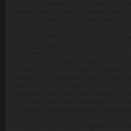
do mundo, respeitam os seus costumes, ma
entendem melhor a vida, os costumes, sabe qu
de querer “conhecer” quem os visita não é natu
Yonekura se definia como “carioca” e flamengui
conhecer os lugares. Sempre que podia nos le
funcionavam até depois das 22 horas. Certa vez
verdade era um pequeno restaurante caseiro,
Yonesabe ( algo como cozido de panela), u
pedaços de frango, peixe, frutos do mar e
restaurante vinha com algo mais, e neste ínte
o gosto. Um manjar dos deuses, feita ali na h
vida no Japão, talvez tenha aprendido mais ali
os costumes e a essência daquele povo tão difer
Tsuchiya era um intelectual, engenheiro de te