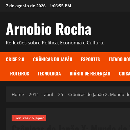
Skip
7 de agosto de 2026
1:06:56 PM
to
content
Arnobio Rocha
Reflexões sobre Política, Economia e Cultura.
CRISE 2.0
CRÔNICAS DO JAPÃO
ESPORTES
ESTADO GO
ROTEIROS
TECNOLOGIA
DIÁRIO DE REDENÇÃO
COISA
Home
2011
abril
25
Crônicas do Japão X: Mundo do 
Crônicas do Japão
Crônicas do Japão X: Mundo do 