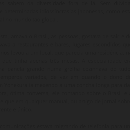
s sabem da diversidade fora de lá. Sem dúvida
e determinadas idiossincrasias japonesas, como est
ral no mundo tão global.
sta, amava o Brasil, as pessoas, gostava de sair e d
vava a restaurantes e bares, lugares escondidos qu
 nos levou a um local, que parecia uma residência, n
 que tinha apenas três mesas. A especialidade er
ma panela grande numa grelha cozinhava de tudo
 temperos variados, de vez em quando o dono d
rim Yonekura ia mexendo a uma concha longa para da
ora, ótima conversa, ele contando sobre o Brasil e 
 de que em qualquer manual, ou artigo de jornal sobr
ente e único.
lecomunicações estava migrando de telefonia para u