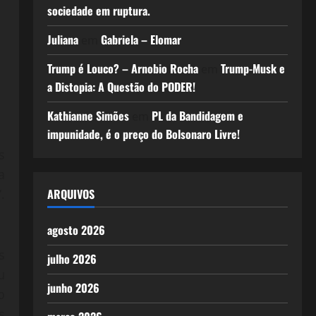
sociedade em ruptura.
Juliana
Gabriela – Elomar
em
Trump é Louco? – Arnobio Rocha
Trump-Musk e
em
a Distopia: A Questão do PODER!
Kathianne Simões
PL da Bandidagem e
em
impunidade, é o preço do Bolsonaro Livre!
s
a
.
ARQUIVOS
agosto 2026
s
julho 2026
u
junho 2026
o
s