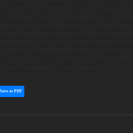
e trabalhava com Software aplicado, específico ao
a já era uma espécie de consultor na empresa, com
 da hierarquia formal da empresa, apesar de ter cargo
 a virar Catchô (Gerente médio), ele tinha apenas u
meiros caras que conheci que estava saindo do mund
rou no Brasil, entre 1987 e 1988, além do portuguê
 surpresa conhecia quase tudo de Elis Regina, To
 LPs de música brasileira daqui. Era sempre um praze
no Facebook, vamos reativar a amizade.
Save as PDF