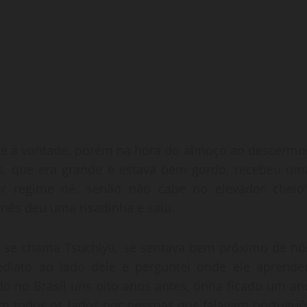
que à vontade, porém na hora do almoço ao descermo
s, que era grande e estava bem gordo, recebeu um
r regime né, senão não cabe no elevador cheio”
ês deu uma risadinha e saiu.
e se chama Tsuchiya, se sentava bem próximo de nó
diato ao lado dele e perguntei onde ele aprende
o no Brasil uns oito anos antes, tinha ficado um an
em todos os lados por pessoas que falavam portuguê