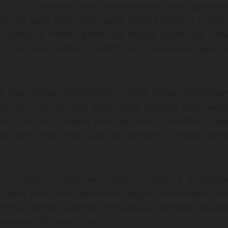
 cinco pessoas nos apresentamos aos gerentes
via um lugar reservado numa mesa grande, e ficamo
ficamos à frente, perto das mesas gerenciais. Um
o e que eles pediam “Bentô” que deveríamos pedir 
 que estava acontecendo, nosso Sensei (professor
eguinte. Até aí tudo bem, uma semana sem aulas
alho, era um modelo novo de central telefônica qu
endo bom este tempo para um primeiro contato com 
os, ninguém conversava conosco, exceto o protocola
i (boa noite, bom descanso). Aquilo incomodou, ma
iros, fomos fazendo brincadeiras, apelidos, piadas
a mais “festivo” entre nós.