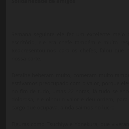
Solidariedade de amigos
Semana seguinte ele fez um excelente meio
escritório, ele era chefe também e muito re
Reapresentou-nos para os chefes, falou que n
nossa parte.
Detalhe beberam muito, comeram muito também
estávamos preocupado com o valor, porque eles
no fim de tudo, umas 22 horas, lá tudo se enc
dolorosa, ele olhou o valor e deu ordem, pa
cargo que ocupava, ainda saímos no lucro.
Figuras como Tsuchiya e Yonekura, que vivera