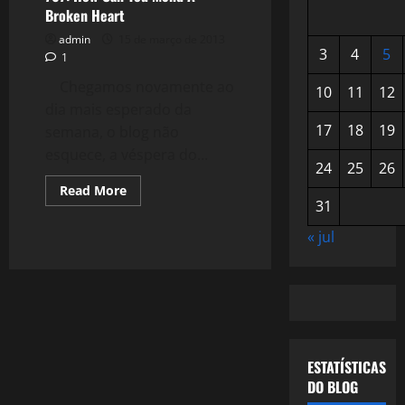
Broken Heart
admin
15 de março de 2013
3
4
5
1
Chegamos novamente ao
10
11
12
dia mais esperado da
17
18
19
semana, o blog não
esquece, a véspera do...
24
25
26
Read
Read More
more
31
about
767:
« jul
How
Can
You
Mend
A
Broken
Heart
ESTATÍSTICAS
DO BLOG