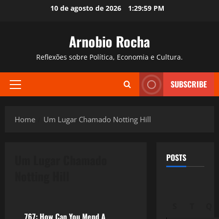
Skip
10 de agosto de 2026
1:30:00 PM
to
content
Arnobio Rocha
Reflexões sobre Política, Economia e Cultura.
SUBSCRIBE
Primary
Menu
Home
Um Lugar Chamado Notting Hill
Um Lugar Chamado
POSTS
Notting Hill
Filmes&Músicas
S
T
Q
767: How Can You Mend A