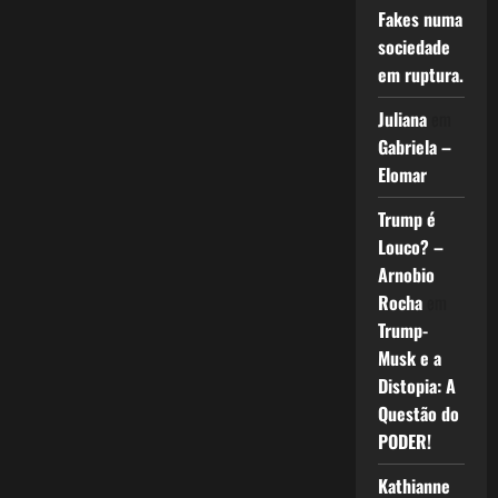
Fakes numa
sociedade
em ruptura.
Juliana
em
Gabriela –
Elomar
Trump é
Louco? –
Arnobio
Rocha
em
Trump-
Musk e a
Distopia: A
Questão do
PODER!
Kathianne