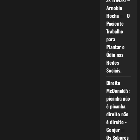
as Trevas! –
Arnobio
Rocha
em
O
Paciente
Trabalho
para
Plantar o
Ódio nas
Redes
Sociais.
Direito
McDonald’s:
picanha não
é picanha,
direito não
é direito -
Conjur
em
Os Sabores