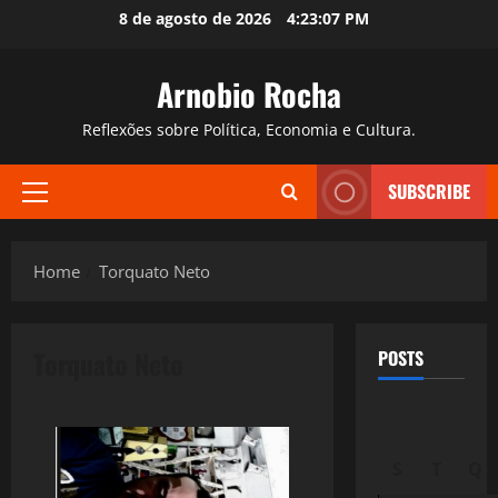
Skip
8 de agosto de 2026
4:23:08 PM
to
content
Arnobio Rocha
Reflexões sobre Política, Economia e Cultura.
SUBSCRIBE
Primary
Menu
Home
Torquato Neto
Torquato Neto
POSTS
S
T
Q