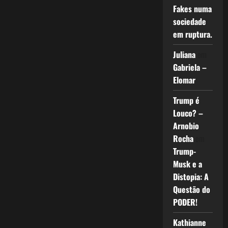
Fakes numa
sociedade
em ruptura.
Juliana
em
Gabriela –
Elomar
Trump é
Louco? –
Arnobio
Rocha
em
Trump-
Musk e a
Distopia: A
Questão do
PODER!
Kathianne