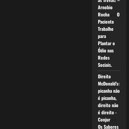
as Trevas! –
Arnobio
Rocha
em
O
Paciente
Trabalho
para
Plantar o
Ódio nas
Redes
Sociais.
Direito
McDonald’s:
picanha não
é picanha,
direito não
é direito -
Conjur
em
Os Sabores