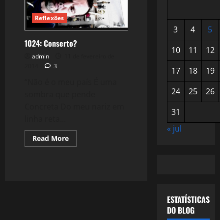
Reflexões
3
4
5
1024: Conserto?
10
11
12
admin
11 de fevereiro de
2014
3
17
18
19
“Não é o meu país É uma
24
25
26
sombra que pende
Concreta Do meu nariz em
31
linha reta...
« jul
Read
Read More
more
about
1024:
Conserto?
ESTATÍSTICAS
DO BLOG