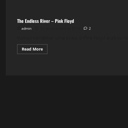
Filmes&Músicas
The Endless River – Pink Floyd
admin
12 de novembro de 2014
2
Vamos combinar uma coisa, o Pink Floyd acabou no T
Read
Read More
more
about
The
Endless
River
–
Pink
Floyd