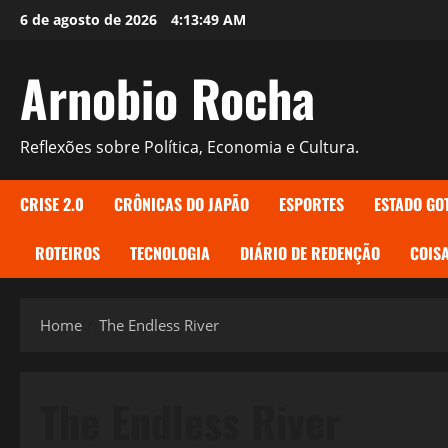
Skip
6 de agosto de 2026
4:13:50 AM
to
content
Arnobio Rocha
Reflexões sobre Política, Economia e Cultura.
CRISE 2.0
CRÔNICAS DO JAPÃO
ESPORTES
ESTADO GO
ROTEIROS
TECNOLOGIA
DIÁRIO DE REDENÇÃO
COISA
Home
The Endless River
The Endless River