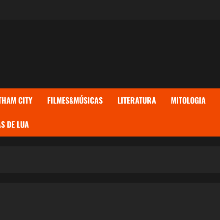
THAM CITY
FILMES&MÚSICAS
LITERATURA
MITOLOGIA
S DE LUA