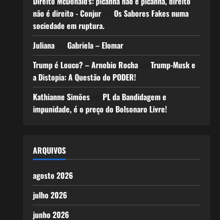
Direito McDonald’s: picanha não é picanha, direito
não é direito - Conjur
em
Os Sabores Fakes numa
sociedade em ruptura.
Juliana
em
Gabriela – Elomar
Trump é Louco? – Arnobio Rocha
em
Trump-Musk e
a Distopia: A Questão do PODER!
Kathianne Simões
em
PL da Bandidagem e
impunidade, é o preço do Bolsonaro Livre!
ARQUIVOS
agosto 2026
julho 2026
junho 2026