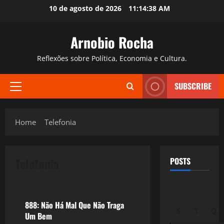
Skip
10 de agosto de 2026
11:14:39 AM
to
content
Arnobio Rocha
Reflexões sobre Política, Economia e Cultura.
SUBSCRIBE
Primary
Menu
Home
Telefonia
Telefonia
POSTS
Reflexões
888: Não Há Mal Que Não Traga
S
T
Q
Um Bem