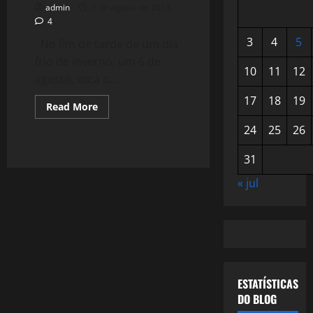
admin
7 de agosto de 2013
4
3
4
5
No fim de tarde de um dia
frio de inverno, um 6 de
10
11
12
agosto, toca o...
17
18
19
Read
Read More
more
about
24
25
26
888:
Não
Há
31
Mal
Que
« jul
Não
Traga
Um
Bem
ESTATÍSTICAS
DO BLOG