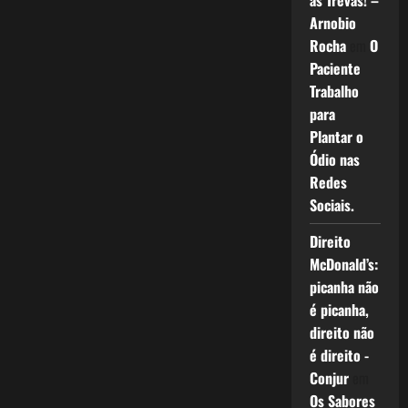
as Trevas! –
Arnobio
Rocha
em
O
Paciente
Trabalho
para
Plantar o
Ódio nas
Redes
Sociais.
Direito
McDonald’s:
picanha não
é picanha,
direito não
é direito -
Conjur
em
Os Sabores