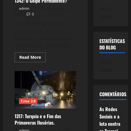
1342: O Golpe Permanente?
745.061
admin
10 de setembro de
2016
0
cliques
O revolucionário russo,
Leon Trotsky, se fosse
brasileiro com certeza, ao
ESTATÍSTICAS
invés de criar a teoria da...
DO BLOG
Read
Read More
more
745.061
about
cliques
1342:
O
Golpe
Permanente?
COMENTÁRIOS
Crise 2.0
As Redes
1317: Turquia e o Fim das
Sociais e a
Primaveras Ilusórias.
luta contra
admin
16 de julho de 2016