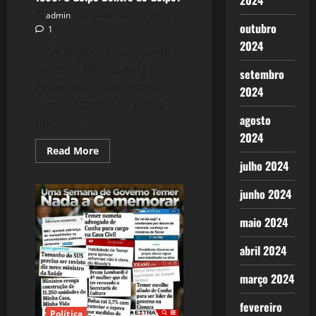
2024
admin
24 de maio de 2016
outubro
1
2024
“A inteligência nada pode
contra a fatalidade” (
setembro
Prometeu Acorrentado –
2024
Ésquilo) O mundo passa
agosto
por um...
2024
Read
Read More
more
julho 2024
about
1300:
O
junho 2024
Golpe
Dentro
do
maio 2024
Golpe?
abril 2024
março 2024
fevereiro
Política