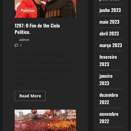
Brasil
junho 2023
Política
maio 2023
1297: O Fim de Um Ciclo
Político.
abril 2023
admin
11 de maio de 2016
março 2023
1
Com o afastamento (via
fevereiro
Golpe) da Presidência de
2023
Dilma Roussef, fecha-se um
janeiro
grande ciclo político no
2023
Brasil....
dezembro
Read
Read More
more
2022
about
1297:
O
novembro
Fim
de
2022
Um
Ciclo