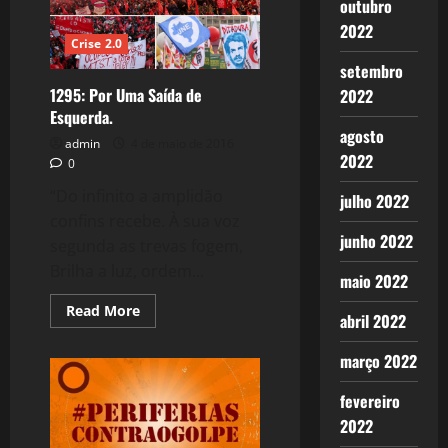
outubro
Político.
2022
Crise 2.0
setembro
1295: Por Uma Saída de
2022
Esquerda.
agosto
admin
4 de maio de 2016
2022
0
“Do infinito a amplidão
julho 2022
confins recebe. À sua voz
junho 2022
segunda as trevas fogem,
Brilha a luz, ordem...
maio 2022
Read
Read More
abril 2022
more
about
1295:
março 2022
Por
Uma
Saída
fevereiro
de
Esquerda.
2022