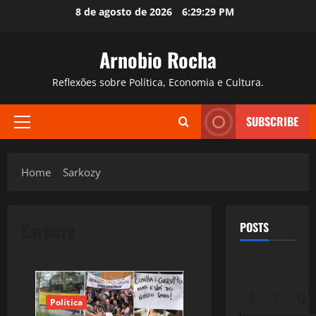
Skip
8 de agosto de 2026
6:29:31 PM
to
content
Arnobio Rocha
Reflexões sobre Política, Economia e Cultura.
SUBSCRIBE
Primary
Menu
Home
Sarkozy
Sarkozy
POSTS
S
T
Q
Política