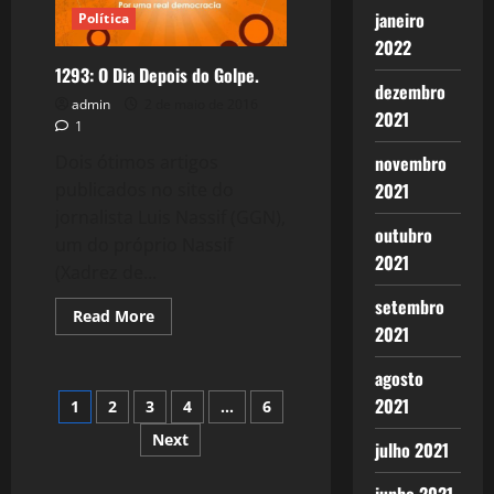
janeiro
Política
2022
1293: O Dia Depois do Golpe.
dezembro
admin
2 de maio de 2016
2021
1
Dois ótimos artigos
novembro
publicados no site do
2021
jornalista Luis Nassif (GGN),
outubro
um do próprio Nassif
2021
(Xadrez de...
setembro
Read
Read More
more
2021
about
1293:
agosto
O
Dia
Paginação
2021
1
2
3
4
…
6
Depois
do
Golpe.
Next
de
julho 2021