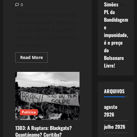
Simões
em
0
PL da
“Religionum animum nodis
Bandidagem
exsoluere pergo” (Esforço-
e
me por libertar o espírito
impunidade,
dos nós das superstições –
é o preço
Tito Lucrécio...
do
Read
Bolsonaro
Read More
more
Livre!
about
1304:
A
Escatologia
da
Democracia.
ARQUIVOS
agosto
Política
2026
julho 2026
1303: A Ruptura: Blackgate?
Guantánamo? Curitiba?