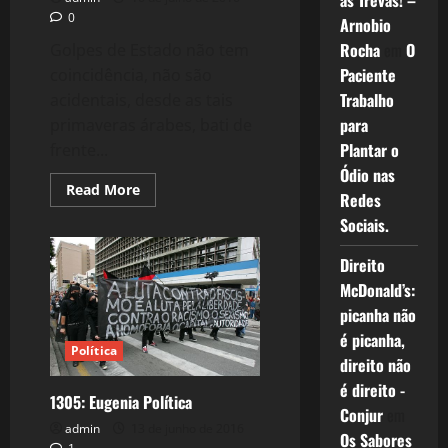
as Trevas! –
0
Arnobio
Rocha
em
O
Golpes de Estado não tem
Paciente
coincidência, não são
Trabalho
acidentais, desde as tais
para
primaveras árabes, bati de
Plantar o
frente...
Ódio nas
Read
Read More
Redes
more
about
Sociais.
1317:
Turquia
e
Direito
o
Fim
McDonald’s:
das
picanha não
Primaveras
Ilusórias.
é picanha,
Política
direito não
é direito -
1305: Eugenia Política
Conjur
em
admin
13 de junho de 2016
Os Sabores