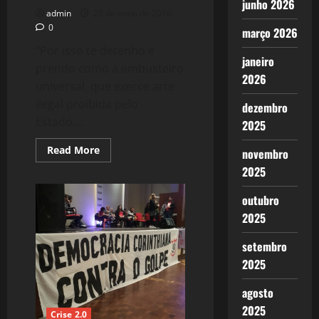
junho 2026
admin
29 de maio de 2016
0
março 2026
“Por isso te detenho e
janeiro
prendo como a embusteiro
2026
universal, que exerce arte
ilegal proibida pelo
dezembro
Estado....
2025
Read
Read More
novembro
more
about
2025
1303:
A
outubro
Ruptura:
Blackgate?
2025
Guantánamo?
Curitiba?
setembro
2025
agosto
2025
Crise 2.0