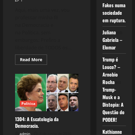
1
Fakes numa
Aqui, mais uma vez, vou
sociedade
professar minha fé
em ruptura.
na Democracia e
Juliana
em
na Política, sem
Gabriela –
embargos: Prefiro a
Elomar
liberdade de TODOS os...
Trump é
Read
Read More
more
Louco? –
about
1305:
Arnobio
Eugenia
Política
Rocha
em
Trump-
Musk e a
Política
Distopia: A
Questão do
1304: A Escatologia da
PODER!
Democracia.
Kathianne
admin
3 de junho de 2016