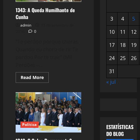
1343: A Queda Humilhante de
Cunha
3
4
5
admin
13 de setembro de
10
11
12
2016
0
“Te perdoo porque choras
17
18
19
Quando eu choro de rir Te
perdoo Por te trair” (Mil
24
25
26
Perdões –...
31
Read
Read More
more
« jul
about
1343:
A
Queda
Humilhante
de
Cunha
Política
ESTATÍSTICAS
DO BLOG