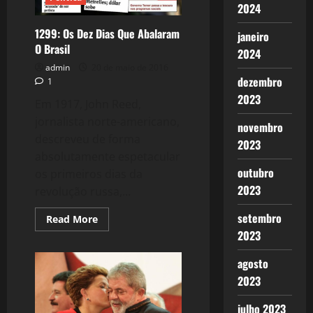
2024
1299: Os Dez Dias Que Abalaram
janeiro
O Brasil
2024
admin
20 de maio de 2016
dezembro
1
2023
Em 1917, John Reed,
jornalista norte-americano,
novembro
descreveu de forma
2023
absolutamente espetacular
outubro
os primeiros dias da
2023
revolução russa,...
setembro
Read
Read More
more
2023
about
1299:
Os
agosto
Dez
Dias
2023
Que
Abalaram
O
julho 2023