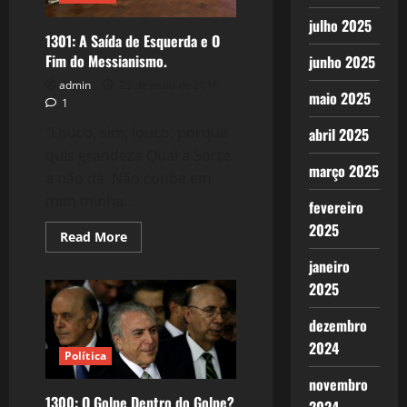
julho 2025
1301: A Saída de Esquerda e O
Fim do Messianismo.
junho 2025
admin
25 de maio de 2016
maio 2025
1
“Louco, sim, louco, porque
abril 2025
quis grandeza Qual a Sorte
março 2025
a não dá. Não coube em
mim minha...
fevereiro
2025
Read
Read More
more
about
janeiro
1301:
2025
A
Saída
de
dezembro
Esquerda
e
2024
O
Política
Fim
do
novembro
Messianismo.
1300: O Golpe Dentro do Golpe?