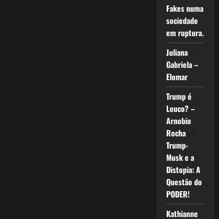
Fakes numa
sociedade
em ruptura.
Juliana
em
Gabriela –
Elomar
Trump é
Louco? –
Arnobio
Rocha
em
Trump-
Musk e a
Distopia: A
Questão do
PODER!
Kathianne