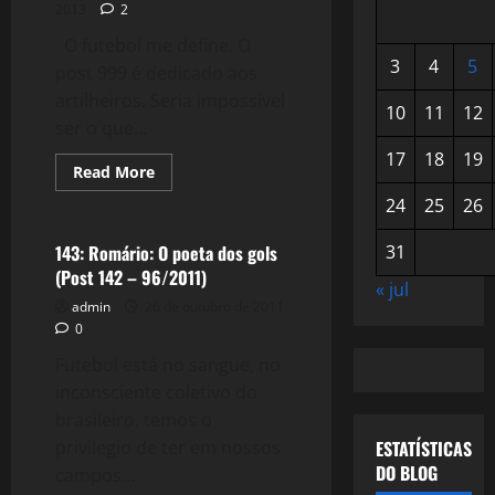
2013
2
O futebol me define. O
3
4
5
post 999 é dedicado aos
artilheiros. Seria impossível
10
11
12
ser o que...
17
18
19
Read
Read More
more
Literatura
about
24
25
26
995:
Nove
Nove
143: Romário: O poeta dos gols
31
Nove
(Post 142 – 96/2011)
« jul
admin
26 de outubro de 2011
0
Futebol está no sangue, no
inconsciente coletivo do
brasileiro, temos o
privilegio de ter em nossos
ESTATÍSTICAS
DO BLOG
campos...