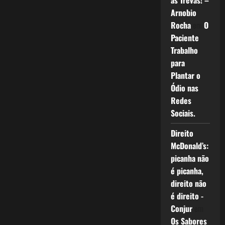
as Trevas! –
Arnobio
Rocha
em
O
Paciente
Trabalho
para
Plantar o
Ódio nas
Redes
Sociais.
Direito
McDonald’s:
picanha não
é picanha,
direito não
é direito -
Conjur
em
Os Sabores