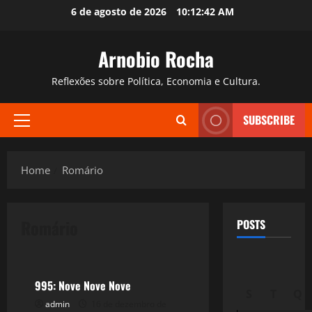
Skip
6 de agosto de 2026
10:12:43 AM
to
content
Arnobio Rocha
Reflexões sobre Política, Economia e Cultura.
SUBSCRIBE
Primary
Menu
Home
Romário
Romário
POSTS
Esportes
995: Nove Nove Nove
S
T
Q
admin
16 de dezembro de