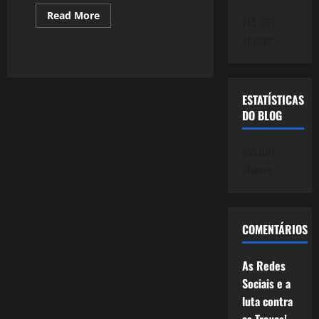
Read
Read More
745.061
more
about
cliques
143:
Romário:
O
poeta
dos
gols
ESTATÍSTICAS
(Post
DO BLOG
142
–
96/2011)
745.061
cliques
COMENTÁRIOS
As Redes
Sociais e a
luta contra