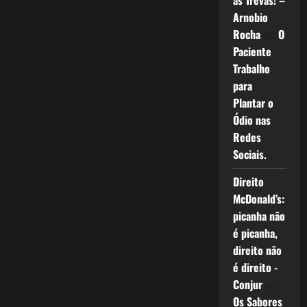
as Trevas! –
Arnobio
Rocha
em
O
Paciente
Trabalho
para
Plantar o
Ódio nas
Redes
Sociais.
Direito
McDonald’s:
picanha não
é picanha,
direito não
é direito -
Conjur
em
Os Sabores