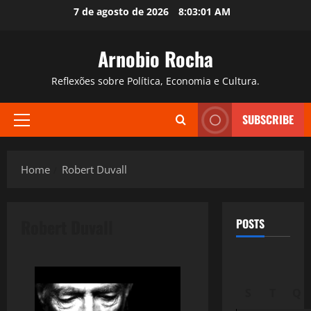
Skip
7 de agosto de 2026
8:03:03 AM
to
content
Arnobio Rocha
Reflexões sobre Política, Economia e Cultura.
SUBSCRIBE
Primary
Menu
Home
Robert Duvall
Robert Duvall
POSTS
S
T
Q