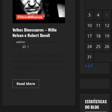
3
4
5
Filmes&Músicas
10
11
12
Velhos Dinossauros – Willie
Nelson e Robert Duvall
17
18
19
admin
26 de fevereiro de
24
25
26
2016
1
É, não há jeito que dê jeito,
31
escrever blog é apenas um
« jul
exercício para alimentar o
nosso...
Read
Read More
more
about
Velhos
Dinossauros
ESTATÍSTICAS
–
Willie
DO BLOG
Nelson
e