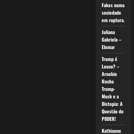
Fakes numa
sociedade
em ruptura.
Juliana
em
Gabriela –
Elomar
Trump é
Louco? –
Arnobio
Rocha
em
Trump-
Musk e a
Distopia: A
Questão do
PODER!
Kathianne