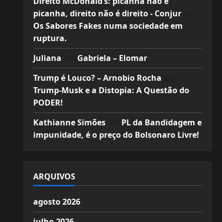
Direito McDonald’s: picanha não é
picanha, direito não é direito - Conjur
em
Os Sabores Fakes numa sociedade em
ruptura.
Juliana
em
Gabriela – Elomar
Trump é Louco? – Arnobio Rocha
em
Trump-Musk e a Distopia: A Questão do
PODER!
Kathianne Simões
em
PL da Bandidagem e
impunidade, é o preço do Bolsonaro Livre!
ARQUIVOS
agosto 2026
julho 2026