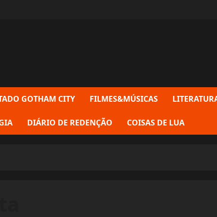
TADO GOTHAM CITY
FILMES&MÚSICAS
LITERATUR
GIA
DIÁRIO DE REDENÇÃO
COISAS DE LUA
ta