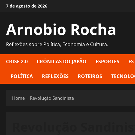
Skip
7 de agosto de 2026
to
content
Arnobio Rocha
Reflexões sobre Política, Economia e Cultura.
CRISE 2.0
CRÔNICAS DO JAPÃO
ESPORTES
ES
POLÍTICA
REFLEXÕES
ROTEIROS
TECNOLO
Home
Revolução Sandinista
Revolução Sandinis