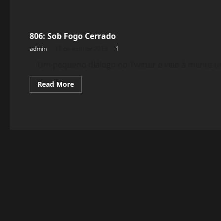
Filmes&Músicas
806: Sob Fogo Cerrado
admin
11 de abril de 2013
1
Um pequeno diálogo no Twitter e veio à mente um 
Read
Read More
more
about
806:
Sob
Fogo
Cerrado