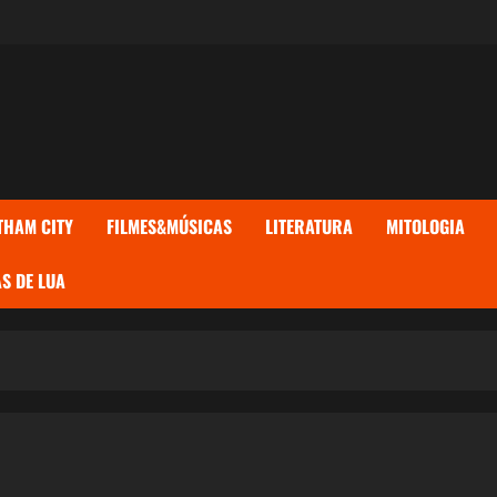
THAM CITY
FILMES&MÚSICAS
LITERATURA
MITOLOGIA
S DE LUA