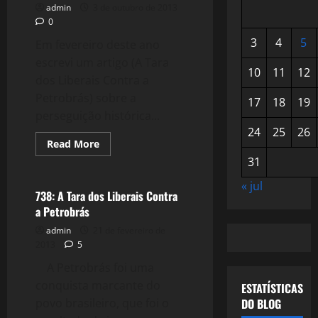
admin
3 de outubro de 2013
0
3
4
5
Em fevereiro deste ano
escrevi um artigo (A Tara
10
11
12
dos Liberais Contra a
Petrobrás) sobre a
17
18
19
perseguição histórica...
24
25
26
Read
Read More
more
Crise 2.0
31
about
945:
Petrobrás,
« jul
a
738: A Tara dos Liberais Contra
Jovem
a Petrobrás
Senhora
de
admin
21 de fevereiro de
60
Anos
2013
5
A Petrobrás foi uma
conquista marcante do
ESTATÍSTICAS
povo brasileiro, que foi o
DO BLOG