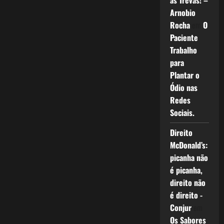
as Trevas! –
Arnobio
Rocha
em
O
Paciente
Trabalho
para
Plantar o
Ódio nas
Redes
Sociais.
Direito
McDonald’s:
picanha não
é picanha,
direito não
é direito -
Conjur
em
Os Sabores