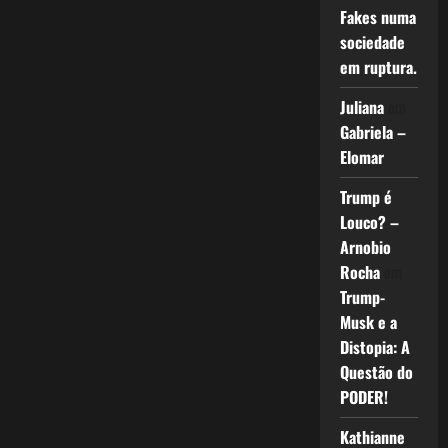
Fakes numa
sociedade
em ruptura.
Juliana
em
Gabriela –
Elomar
Trump é
Louco? –
Arnobio
Rocha
em
Trump-
Musk e a
Distopia: A
Questão do
PODER!
Kathianne