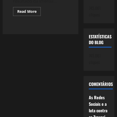
resultado da imensa...
745.061
Read
Read More
cliques
more
about
738:
A
Tara
dos
ESTATÍSTICAS
Liberais
Contra
DO BLOG
a
Petrobrás
745.061
cliques
COMENTÁRIOS
As Redes
Sociais e a
luta contra