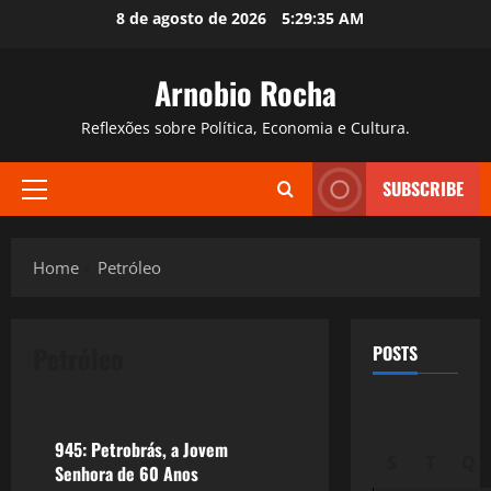
Skip
8 de agosto de 2026
5:29:36 AM
to
content
Arnobio Rocha
Reflexões sobre Política, Economia e Cultura.
SUBSCRIBE
Primary
Menu
Home
Petróleo
Petróleo
POSTS
Crise 2.0
945: Petrobrás, a Jovem
S
T
Q
Senhora de 60 Anos