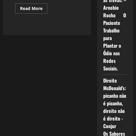
as Trevas! –
Arnobio
Read
Read More
more
Rocha
em
O
about
Pessoal
Paciente
do
Ceará
Trabalho
–
para
Música
e
Plantar o
Saudade
Ódio nas
Redes
Sociais.
Direito
McDonald’s:
picanha não
é picanha,
direito não
é direito -
Conjur
em
Os Sabores