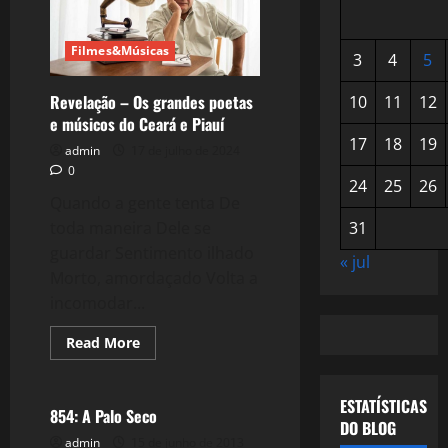
Filmes&Músicas
3
4
5
Revelação – Os grandes poetas
10
11
12
e músicos do Ceará e Piauí
17
18
19
admin
17 de julho de 2024
0
24
25
26
Quando a gente tenta De
toda maneira Dele se
31
guardar Sentimento ilhado
« jul
Morto, amordaçado Volta a
incomodar...
Read
Read More
more
Filmes&Músicas
about
Revelação
–
ESTATÍSTICAS
Os
854: A Palo Seco
grandes
DO BLOG
poetas
admin
15 de junho de 2013