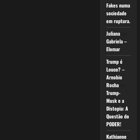
Fakes numa
sociedade
em ruptura.
Juliana
em
Gabriela –
Elomar
Trump é
Louco? –
Arnobio
Rocha
em
Trump-
Musk e a
Distopia: A
Questão do
PODER!
Kathianne