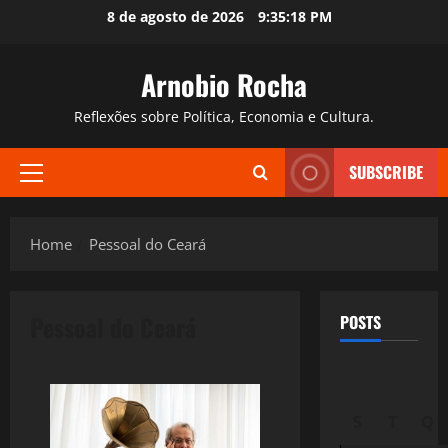
Skip
8 de agosto de 2026
9:35:19 PM
to
content
Arnobio Rocha
Reflexões sobre Política, Economia e Cultura.
SUBSCRIBE
Primary
Menu
Home
Pessoal do Ceará
Pessoal do Ceará
POSTS
S
T
Q