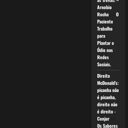
as Trevas! –
Arnobio
Rocha
em
O
Paciente
Trabalho
para
Plantar o
Ódio nas
Redes
Sociais.
Direito
McDonald’s:
picanha não
é picanha,
direito não
é direito -
Conjur
em
Os Sabores