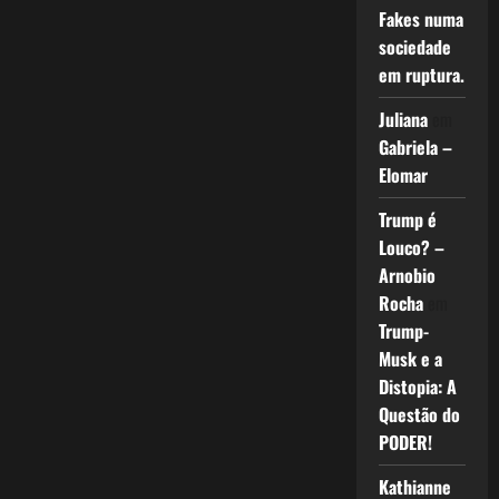
Fakes numa
sociedade
em ruptura.
Juliana
em
Gabriela –
Elomar
Trump é
Louco? –
Arnobio
Rocha
em
Trump-
Musk e a
Distopia: A
Questão do
PODER!
Kathianne