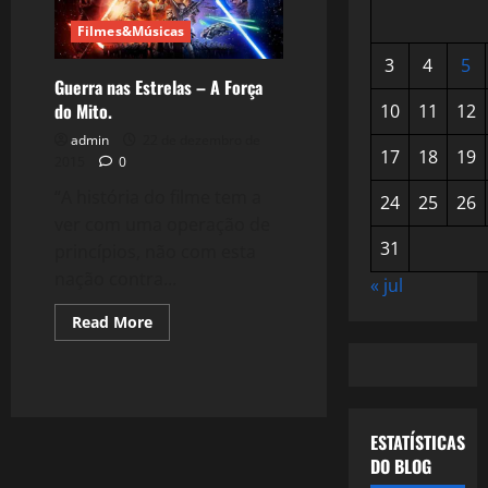
Filmes&Músicas
3
4
5
Guerra nas Estrelas – A Força
do Mito.
10
11
12
admin
22 de dezembro de
17
18
19
2015
0
“A história do filme tem a
24
25
26
ver com uma operação de
31
princípios, não com esta
nação contra...
« jul
Read
Read More
more
about
Guerra
nas
Estrelas
–
A
ESTATÍSTICAS
Força
do
DO BLOG
Mito.