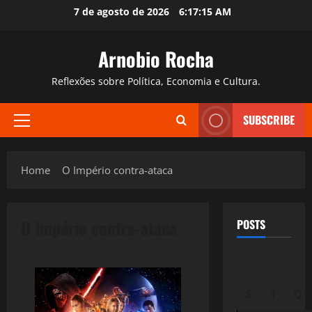
Skip
7 de agosto de 2026
6:17:16 AM
to
content
Arnobio Rocha
Reflexões sobre Política, Economia e Cultura.
SUBSCRIBE
Primary
Menu
Home
O Império contra-ataca
O Império contra-ataca
POSTS
S
T
Q