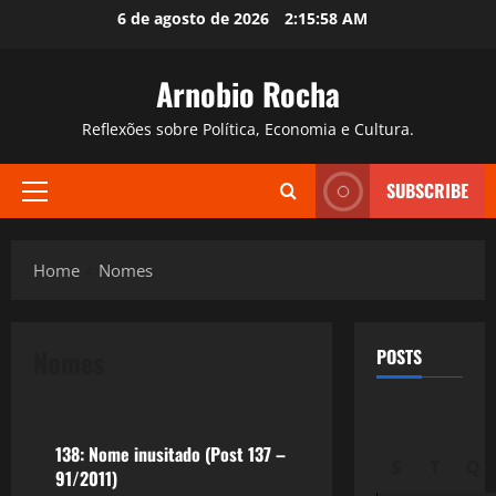
Skip
6 de agosto de 2026
2:15:59 AM
to
content
Arnobio Rocha
Reflexões sobre Política, Economia e Cultura.
SUBSCRIBE
Primary
Menu
Home
Nomes
Nomes
POSTS
Reflexões
138: Nome inusitado (Post 137 –
S
T
Q
91/2011)