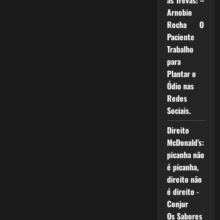
as Trevas! –
Arnobio
Rocha
em
O
Paciente
Trabalho
para
Plantar o
Ódio nas
Redes
Sociais.
Direito
McDonald’s:
picanha não
é picanha,
direito não
é direito -
Conjur
em
Os Sabores