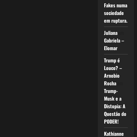
Fakes numa
sociedade
em ruptura.
Juliana
em
Gabriela –
Elomar
Trump é
Louco? –
Arnobio
Rocha
em
Trump-
Musk e a
Distopia: A
Questão do
PODER!
Kathianne