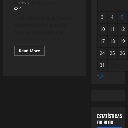
admin
17 de outubro de 2011
0
3
4
5
(Arnóbio de Sica) Ter um
nome incomum é muito
10
11
12
bom e, na maioria das
vezes, por...
17
18
19
Read
Read More
24
25
26
more
about
138:
31
Nome
inusitado
(Post
« jul
137
–
91/2011)
ESTATÍSTICAS
DO BLOG