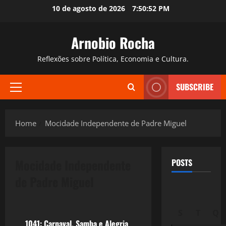
Skip
10 de agosto de 2026
7:50:53 PM
to
content
Arnobio Rocha
Reflexões sobre Política, Economia e Cultura.
SUBSCRIBE
Primary
Menu
Home
Mocidade Independente de Padre Miguel
Mocidade Independente
POSTS
de Padre Miguel
Filmes&Músicas
S
T
Q
1041: Carnaval, Samba e Alegria