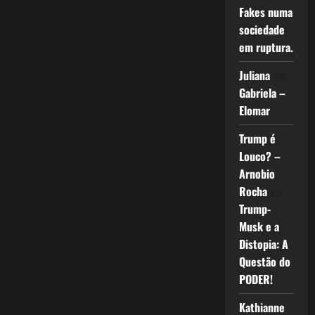
Fakes numa
sociedade
em ruptura.
Juliana
em
Gabriela –
Elomar
Trump é
Louco? –
Arnobio
Rocha
em
Trump-
Musk e a
Distopia: A
Questão do
PODER!
Kathianne