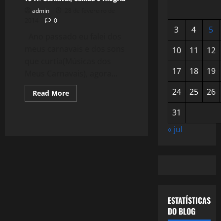
admin
28 de fevereiro de
2014
0
3
4
5
Ano passado eu falei dos
meus carnavais e dos sons
10
11
12
que curtia(Músicas dos
17
18
19
Meus Carnavais), agora...
24
25
26
Read
Read More
more
about
31
1041:
Carnaval,
Samba
« jul
e
Alegria
ESTATÍSTICAS
DO BLOG