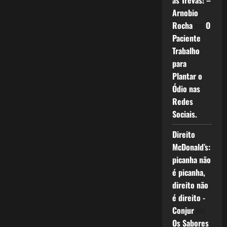
as Trevas! –
Arnobio
Rocha
em
O
Paciente
Trabalho
para
Plantar o
Ódio nas
Redes
Sociais.
Direito
McDonald’s:
picanha não
é picanha,
direito não
é direito -
Conjur
em
Os Sabores