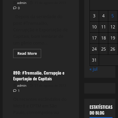
admin
11 de agosto de 2013
0
3
4
5
Depois da seriedade do
post #Tremsalão,
10
11
12
Corrupção e Exportação de
Capitais, bom lembrar de
17
18
19
um gênio como...
24
25
26
Read
Read More
more
Crise 2.0
31
about
891:
#Tremsalão
« jul
e
890: #Tremsalão, Corrupção e
os
Exportação de Capitais
temas
de
admin
11 de agosto de 2013
Raul
Seixas
1
Os recentes escândalos do
Metrô e CPTM em São
ESTATÍSTICAS
Paulo, corrompidos via
DO BLOG