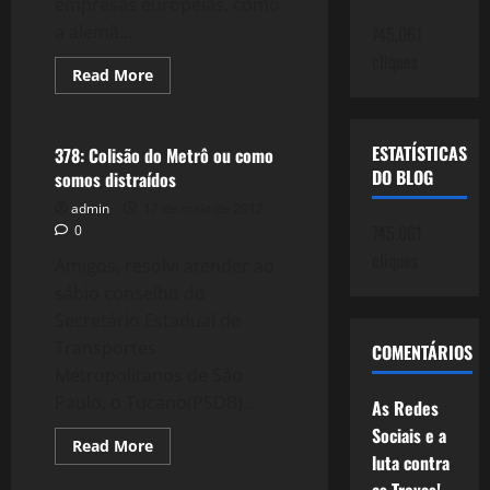
empresas europeias, como
a alemã...
745.061
cliques
Read
Read More
more
Política
about
890:
#Tremsalão,
Corrupção
ESTATÍSTICAS
378: Colisão do Metrô ou como
e
DO BLOG
somos distraídos
Exportação
de
admin
17 de maio de 2012
Capitais
745.061
0
cliques
Amigos, resolvi atender ao
sábio conselho do
Secretário Estadual de
Transportes
COMENTÁRIOS
Metropolitanos de São
Paulo, o Tucano(PSDB)...
As Redes
Sociais e a
Read
Read More
more
luta contra
about