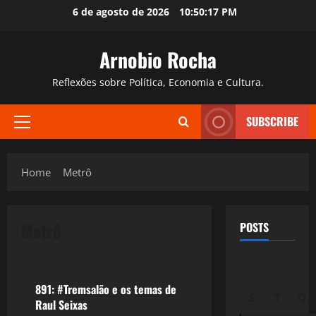
Skip
6 de agosto de 2026
10:50:18 PM
to
content
Arnobio Rocha
Reflexões sobre Política, Economia e Cultura.
SUBSCRIBE
Primary
Menu
Home
Metrô
Metrô
POSTS
Filmes&Músicas
891: #Tremsalão e os temas de
S
T
Q
Raul Seixas