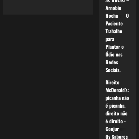
as Trevas! –
378:
Colisão
Arnobio
do
Metrô
Rocha
em
O
ou
como
Paciente
somos
Trabalho
distraídos
para
Plantar o
Ódio nas
Redes
Sociais.
Direito
McDonald’s:
picanha não
é picanha,
direito não
é direito -
Conjur
em
Os Sabores