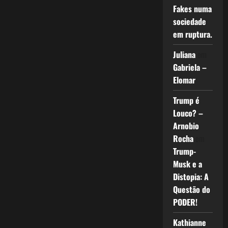
Fakes numa
sociedade
em ruptura.
Juliana
em
Gabriela –
Elomar
Trump é
Louco? –
Arnobio
Rocha
em
Trump-
Musk e a
Distopia: A
Questão do
PODER!
Kathianne