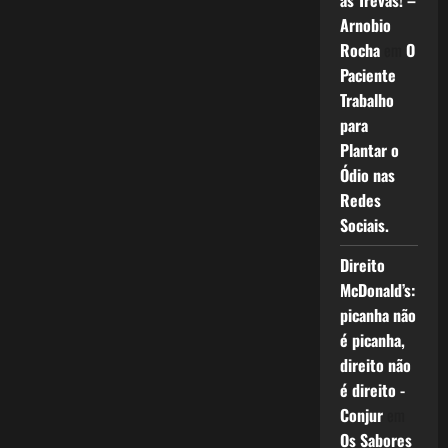
as Trevas! –
Arnobio
Rocha
em
O
Paciente
Trabalho
para
Plantar o
Ódio nas
Redes
Sociais.
Direito
McDonald’s:
picanha não
é picanha,
direito não
é direito -
Conjur
em
Os Sabores