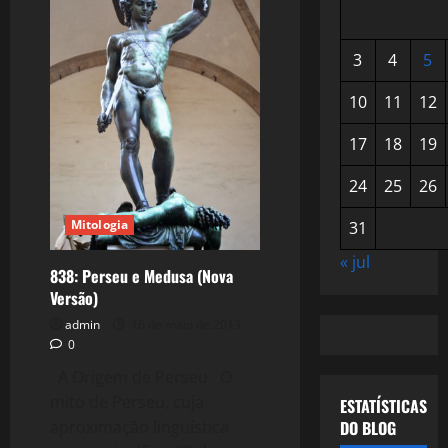
3
4
5
10
11
12
17
18
19
24
25
26
Mitologia
31
« jul
838: Perseu e Medusa (Nova
Versão)
admin
16 de maio de 2013
0
A Origem de Perseu O
mito de Perseu, cuja
ESTATÍSTICAS
DO BLOG
aproximação linguística