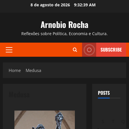
Skip
8 de agosto de 2026
9:32:40 AM
to
content
Arnobio Rocha
Reflexões sobre Política, Economia e Cultura.
SUBSCRIBE
Primary
Menu
Home
Medusa
Medusa
POSTS
S
T
Q