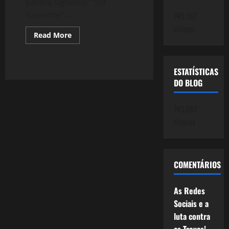
parece significar “Sol
nascente”,...
745.061
cliques
Read
Read More
more
about
838:
Perseu
ESTATÍSTICAS
e
Medusa
DO BLOG
(Nova
Versão)
745.061
cliques
COMENTÁRIOS
As Redes
Sociais e a
luta contra