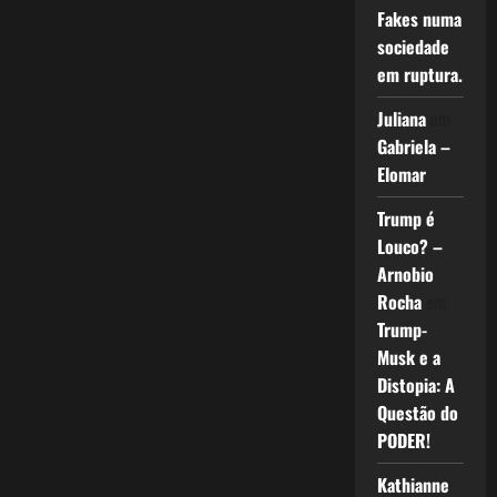
Fakes numa
sociedade
em ruptura.
Juliana
em
Gabriela –
Elomar
Trump é
Louco? –
Arnobio
Rocha
em
Trump-
Musk e a
Distopia: A
Questão do
PODER!
Kathianne