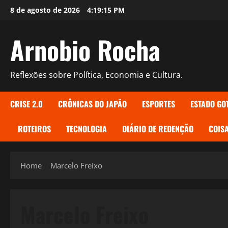
Skip
8 de agosto de 2026
4:19:16 PM
to
content
Arnobio Rocha
Reflexões sobre Política, Economia e Cultura.
CRISE 2.0
CRÔNICAS DO JAPÃO
ESPORTES
ESTADO GO
ROTEIROS
TECNOLOGIA
DIÁRIO DE REDENÇÃO
COISA
Home
Marcelo Freixo
Marcelo Freixo