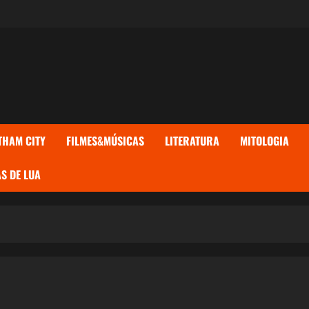
THAM CITY
FILMES&MÚSICAS
LITERATURA
MITOLOGIA
S DE LUA