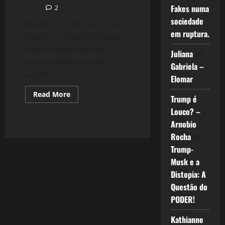
Afiada
Fakes numa
2013
2
sociedade
Ontem li no Portal do Luis
em ruptura.
Nassif, o artigo Mal-estar
com a democracia se
Juliana
em
espalha pelo mundo,
Gabriela –
escrito...
Elomar
Read
Read More
Trump é
more
about
Louco? –
Mil
e
Arnobio
Uma
Rocha
em
Utilidades
–
Trump-
A
Democracia
Musk e a
Distopia: A
Questão do
PODER!
Kathianne