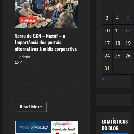
3
4
5
Política
10
11
12
Sarau do GGN – Nassif – a
Importância dos portais
17
18
19
alternativos à mídia corporativa
24
25
26
admin
4 de junho de 2022
0
31
Hoje, 04.06, teve o Sarau do
« jul
GGN (Nassif), o lançamento
do livro “O Caso Veja“. O
sarau...
Read
Read More
more
about
Sarau
ESTATÍSTICAS
do
DO BLOG
GGN
–