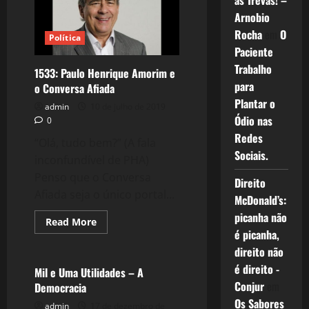
as Trevas! –
Independente
Arnobio
Criminalizado:
A
Rocha
em
O
Síndrome
Política
do
Paciente
Estado
Autoritário!
Trabalho
1533: Paulo Henrique Amorim e
para
o Conversa Afiada
Plantar o
admin
10 de julho de 2019
Ódio nas
0
Redes
“Olá, tudo bem?” (A fala
Sociais.
inconfundível de PHA)
Penso que o Conversa
Direito
Afiada seja o único portal...
McDonald’s:
picanha não
Read
Read More
more
é picanha,
Crise 2.0
about
1533:
direito não
Paulo
é direito -
Henrique
Mil e Uma Utilidades – A
Amorim
Conjur
em
Democracia
e
o
Os Sabores
admin
17 de dezembro de
Conversa