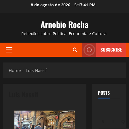
Skip
8 de agosto de 2026
5:17:42 PM
to
content
Arnobio Rocha
Reflexões sobre Política, Economia e Cultura.
SUBSCRIBE
Primary
Menu
Home
Luis Nassif
Luis Nassif
POSTS
S
T
Q