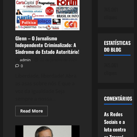
Nassif
–
745.061
a
Importância
cliques
dos
Política
portais
alternativos
à
mídia
Glenn – O Jornalismo
corporativa
ESTATÍSTICAS
Independente Criminalizado: A
DO BLOG
Síndrome do Estado Autoritário!
admin
22 de janeiro de 2020
745.061
0
cliques
Liberdade, liberdade! Abra
as asas sobre nós E que a
voz da igualdade Seja
COMENTÁRIOS
sempre a nossa...
Read
Read More
As Redes
more
about
Sociais e a
Glenn
–
luta contra
O
Jornalismo