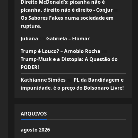
Direito McDonald’s: picanha não é
em
picanha, direito não é direito - Conjur
Os Sabores Fakes numa sociedade em
ruptura.
em
Juliana
Gabriela – Elomar
em
Trump é Louco? – Arnobio Rocha
Trump-Musk e a Distopia: A Questão do
PODER!
em
Kathianne Simões
PL da Bandidagem e
impunidade, é o preço do Bolsonaro Livre!
ARQUIVOS
agosto 2026