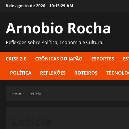
Skip
8 de agosto de 2026
10:13:30 AM
to
content
Arnobio Rocha
Reflexões sobre Política, Economia e Cultura.
CRISE 2.0
CRÔNICAS DO JAPÃO
ESPORTES
ES
POLÍTICA
REFLEXÕES
ROTEIROS
TECNOLO
Home
Letícia
Letícia