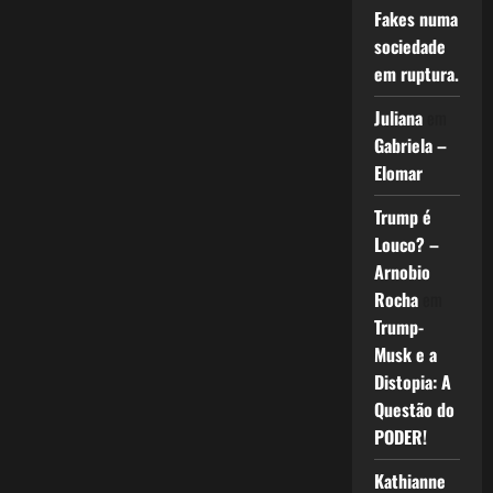
Fakes numa
sociedade
em ruptura.
Juliana
em
Gabriela –
Elomar
Trump é
Louco? –
Arnobio
Rocha
em
Trump-
Musk e a
Distopia: A
Questão do
PODER!
Kathianne