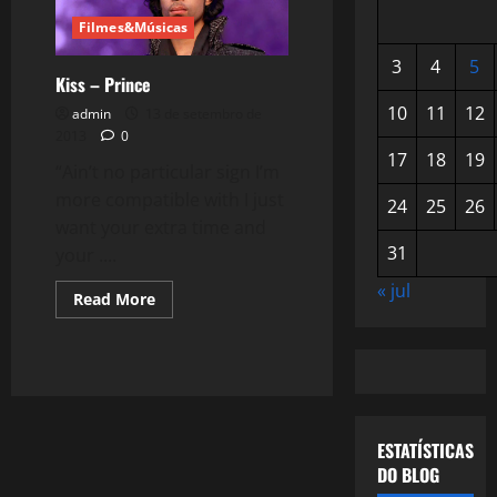
Filmes&Músicas
3
4
5
Kiss – Prince
10
11
12
admin
13 de setembro de
2013
0
17
18
19
“Ain’t no particular sign I’m
more compatible with I just
24
25
26
want your extra time and
31
your ....
« jul
Read
Read More
more
about
Kiss
–
Prince
ESTATÍSTICAS
DO BLOG