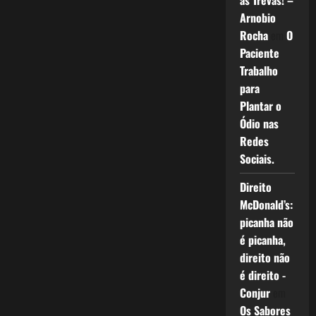
as Trevas! –
Arnobio
Rocha
em
O
Paciente
Trabalho
para
Plantar o
Ódio nas
Redes
Sociais.
Direito
McDonald’s:
picanha não
é picanha,
direito não
é direito -
Conjur
em
Os Sabores