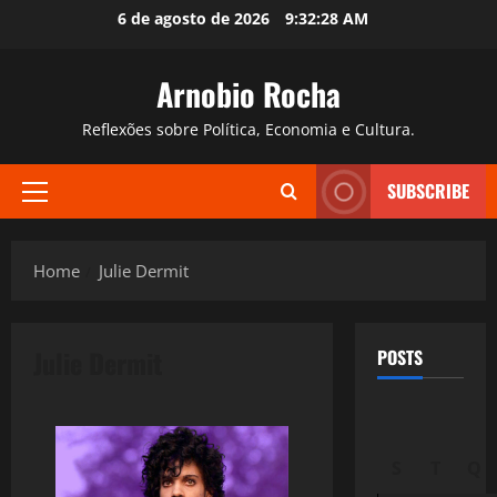
Skip
6 de agosto de 2026
9:32:29 AM
to
content
Arnobio Rocha
Reflexões sobre Política, Economia e Cultura.
SUBSCRIBE
Primary
Menu
Home
Julie Dermit
Julie Dermit
POSTS
S
T
Q