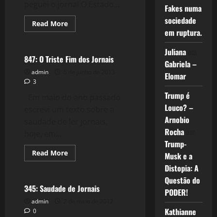
peguei o jornal O Estado...
Fakes numa
sociedade
Read
Read More
more
em ruptura.
Política
about
991:
Li
Juliana
em
o
847: O Triste Fim dos Jornais
Gabriela –
Estadão,
perdi
admin
5 de junho de 2013
Elomar
uma
3
Hora
do
Trump é
Em maio do ano passado
meu
Dia.
Louco? –
escrevi um texto sobre a
Arnobio
saudade de ler jornais,
Rocha
em
hoje, em...
Trump-
Read
Read More
Musk e a
more
Política
about
Distopia: A
847:
Questão do
O
Triste
345: Saudade de Jornais
PODER!
Fim
dos
admin
2 de maio de 2012
Jornais
Kathianne
0