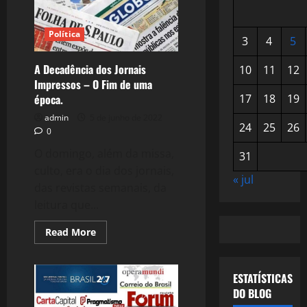
Política
3
4
5
A Decadência dos Jornais
10
11
12
Impressos – O Fim de uma
17
18
19
época.
admin
5 de junho de 2022
24
25
26
0
O domingo, além da missa,
31
culto, era o dia dos jornais,
« jul
das revistas semanais, da
leitura que...
Read
Read More
more
about
A
Decadência
ESTATÍSTICAS
dos
Jornais
DO BLOG
Impressos