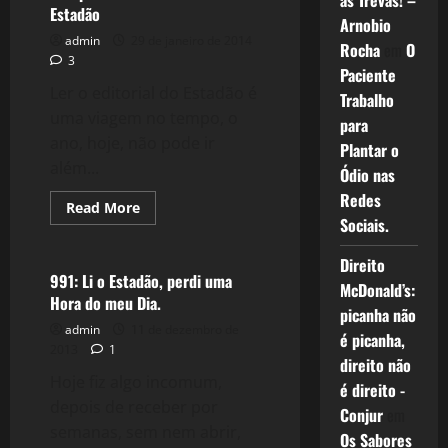
as Trevas! –
Criminalizado:
Estadão
A
Arnobio
Síndrome
admin
29 de janeiro de 2014
Rocha
em
O
do
3
Estado
Paciente
Autoritário!
Ler o editorial do Estadão é
Trabalho
uma viagem no tempo, o
para
ano, hoje, não pode ir
Plantar o
além...
Ódio nas
Redes
Read
Read More
more
Sociais.
Política
about
1012:
Saudades
Direito
da
991: Li o Estadão, perdi uma
McDonald’s:
Guerra
Hora do meu Dia.
Fria
picanha não
ou
admin
11 de dezembro de
Apenas
é picanha,
um
2013
1
Editorial
direito não
do
Hoje fiz algo incomum,
é direito -
Estadão
depois de receber por
Conjur
em
semanas, sem nem abrir,
Os Sabores