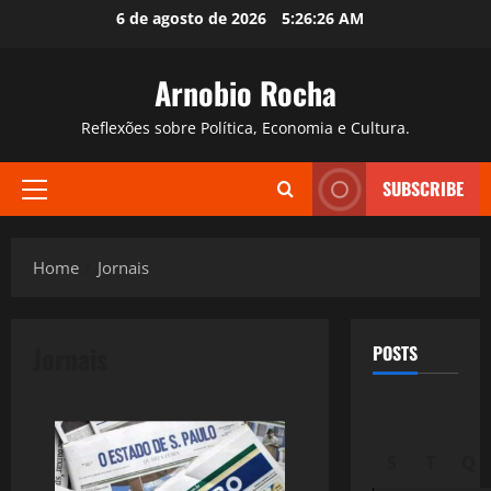
Skip
6 de agosto de 2026
5:26:27 AM
to
content
Arnobio Rocha
Reflexões sobre Política, Economia e Cultura.
SUBSCRIBE
Primary
Menu
Home
Jornais
Jornais
POSTS
S
T
Q