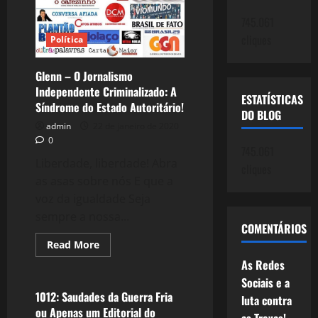
–
O
745.061
Fim
de
cliques
Política
uma
época.
Glenn – O Jornalismo
Independente Criminalizado: A
ESTATÍSTICAS
Síndrome do Estado Autoritário!
DO BLOG
admin
22 de janeiro de 2020
0
745.061
Liberdade, liberdade! Abra
cliques
as asas sobre nós E que a
voz da igualdade Seja
sempre a nossa...
COMENTÁRIOS
Read
Read More
more
Política
As Redes
about
Glenn
Sociais e a
–
O
1012: Saudades da Guerra Fria
luta contra
Jornalismo
ou Apenas um Editorial do
Independente