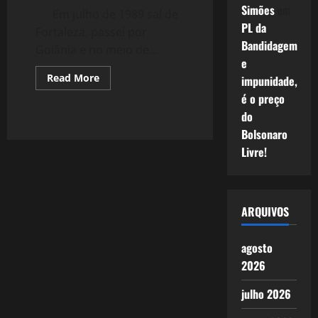
Simões
em
Em julho de 1989 saí de
PL da
Fortaleza, passei por
Bandidagem
Goiânia e no meio de...
e
Read
Read More
impunidade,
more
about
é o preço
345:
do
Saudade
de
Bolsonaro
Jornais
Livre!
ARQUIVOS
agosto
2026
julho 2026