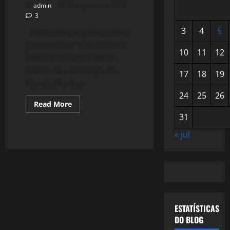
admin
17 de junho de 2014
3
3
4
5
Ainda me pergunto como
podemos ter nos deixado
10
11
12
esmorecer, entristecer,
diante de uma Copa do
17
18
19
Mundo?Ainda...
24
25
26
Read
Read More
more
31
about
1116:
A
« jul
Paixão
pelo
Futebol
está
Tatuada
em
nossas
Almas.
ESTATÍSTICAS
DO BLOG