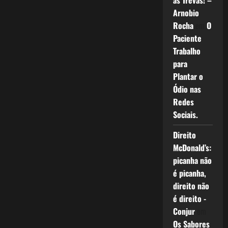
as Trevas! –
Arnobio
Rocha
em
O
Paciente
Trabalho
para
Plantar o
Ódio nas
Redes
Sociais.
Direito
McDonald’s:
picanha não
é picanha,
direito não
é direito -
Conjur
em
Os Sabores