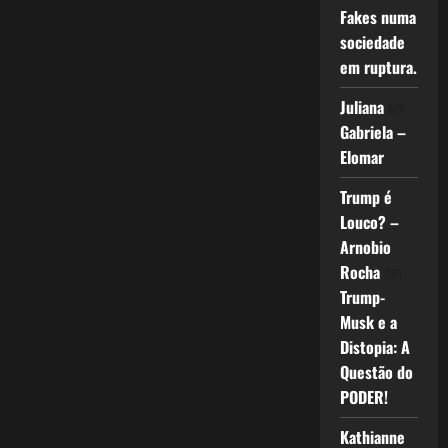
Fakes numa
sociedade
em ruptura.
Juliana
em
Gabriela –
Elomar
Trump é
Louco? –
Arnobio
Rocha
em
Trump-
Musk e a
Distopia: A
Questão do
PODER!
Kathianne