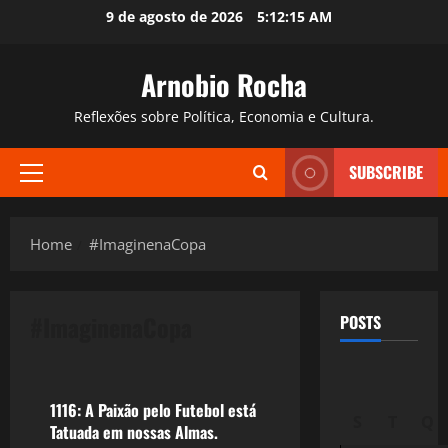
Skip
9 de agosto de 2026
5:12:16 AM
to
content
Arnobio Rocha
Reflexões sobre Política, Economia e Cultura.
SUBSCRIBE
Primary
Menu
Home
#ImaginenaCopa
#ImaginenaCopa
POSTS
Esportes
1116: A Paixão pelo Futebol está
S
T
Q
Tatuada em nossas Almas.