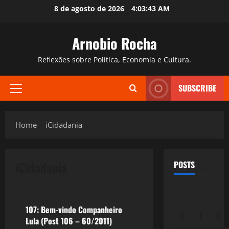
Skip
8 de agosto de 2026
4:03:44 AM
to
content
Arnobio Rocha
Reflexões sobre Política, Economia e Cultura.
SUBSCRIBE
Primary
Menu
Home
iCidadania
iCidadania
POSTS
Política
107: Bem-vindo Companheiro
S
T
Q
Lula (Post 106 – 60/2011)