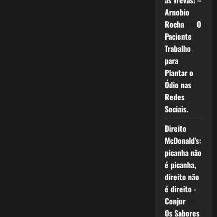
as Trevas! –
Arnobio
Rocha
em
O
Paciente
Trabalho
para
Plantar o
Ódio nas
Redes
Sociais.
Direito
McDonald’s:
picanha não
é picanha,
direito não
é direito -
Conjur
em
Os Sabores