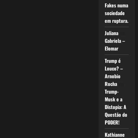
Fakes numa
sociedade
em ruptura.
Juliana
em
Gabriela –
Elomar
Trump é
Louco? –
Arnobio
Rocha
em
Trump-
Musk e a
Distopia: A
Questão do
PODER!
Kathianne