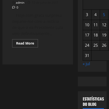
admin
15 de julho de 2011
0
3
4
5
Hoje com grata surpresa
deparei-me com a notícia
10
11
12
de que o ex-Presidente Lula
veio definitivamente...
17
18
19
Read
Read More
24
25
26
more
about
107:
31
Bem-
vindo
Companheiro
« jul
Lula
(Post
106
–
60/2011)
ESTATÍSTICAS
DO BLOG