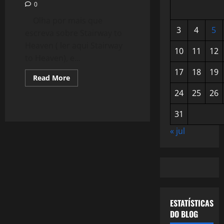
0
Olha por mais que
3
4
5
escreva sobre Stairway to
Heaven ( ler aqui Stairway
10
11
12
to Heaven), e...
17
18
19
Read
Read More
more
about
24
25
26
712:
Led
Zeppelin
31
« jul
ESTATÍSTICAS
DO BLOG