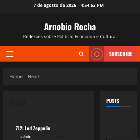
Skip
7 de agosto de 2026
4:54:54 PM
to
content
Arnobio Rocha
Reflexões sobre Política, Economia e Cultura.
SUBSCRIBE
Primary
Menu
Home
Heart
Heart
POSTS
Filmes&Músicas
712: Led Zeppelin
S
T
Q
admin
10 de janeiro de 2013