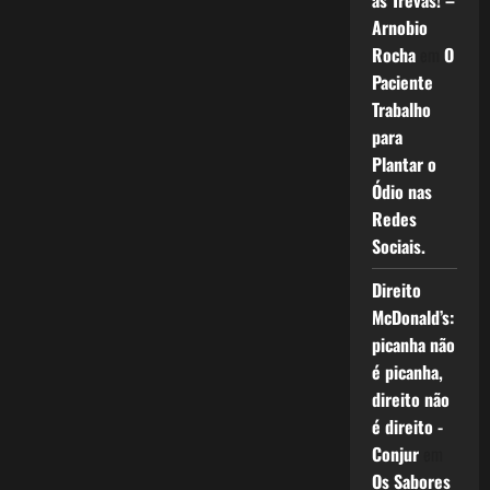
as Trevas! –
Arnobio
Rocha
em
O
Paciente
Trabalho
para
Plantar o
Ódio nas
Redes
Sociais.
Direito
McDonald’s:
picanha não
é picanha,
direito não
é direito -
Conjur
em
Os Sabores