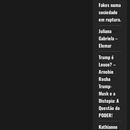
Fakes numa
sociedade
em ruptura.
Juliana
em
Gabriela –
Elomar
Trump é
Louco? –
Arnobio
Rocha
em
Trump-
Musk e a
Distopia: A
Questão do
PODER!
Kathianne