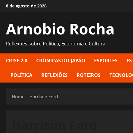
Skip
8 de agosto de 2026
to
content
Arnobio Rocha
Reflexões sobre Política, Economia e Cultura.
CRISE 2.0
CRÔNICAS DO JAPÃO
ESPORTES
ES
POLÍTICA
REFLEXÕES
ROTEIROS
TECNOLO
Home
Harrison Ford
Harrison Ford