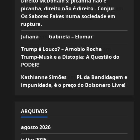
Direito McDonald’s: picanha não é
picanha, direito não é direito - Conjur
em
Os Sabores Fakes numa sociedade em
ruptura.
Juliana
em
Gabriela – Elomar
Trump é Louco? – Arnobio Rocha
em
Trump-Musk e a Distopia: A Questão do
PODER!
Kathianne Simões
em
PL da Bandidagem e
impunidade, é o preço do Bolsonaro Livre!
ARQUIVOS
agosto 2026
julho 2026