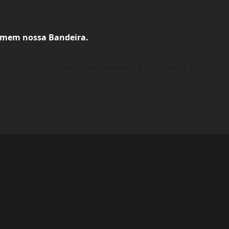
eimem nossa Bandeira.
ugusto da paz! Tua nobre presença à lembrança A...