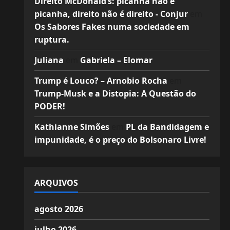
Direito McDonald’s: picanha não é
picanha, direito não é direito - Conjur
em
Os Sabores Fakes numa sociedade em
ruptura.
Juliana
em
Gabriela – Elomar
Trump é Louco? – Arnobio Rocha
em
Trump-Musk e a Distopia: A Questão do
PODER!
Kathianne Simões
em
PL da Bandidagem e
impunidade, é o preço do Bolsonaro Livre!
ARQUIVOS
agosto 2026
julho 2026