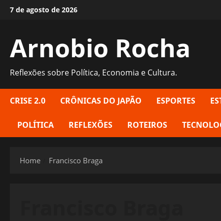
Skip
7 de agosto de 2026
to
content
Arnobio Rocha
Reflexões sobre Política, Economia e Cultura.
CRISE 2.0
CRÔNICAS DO JAPÃO
ESPORTES
ES
POLÍTICA
REFLEXÕES
ROTEIROS
TECNOLO
Home
Francisco Braga
Francisco Braga