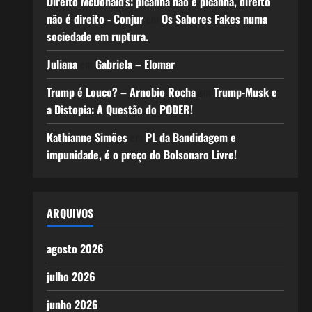
Direito McDonald’s: picanha não é picanha, direito
não é direito - Conjur
em
Os Sabores Fakes numa
sociedade em ruptura.
Juliana
em
Gabriela – Elomar
Trump é Louco? – Arnobio Rocha
em
Trump-Musk e
a Distopia: A Questão do PODER!
Kathianne Simões
em
PL da Bandidagem e
impunidade, é o preço do Bolsonaro Livre!
ARQUIVOS
agosto 2026
julho 2026
junho 2026