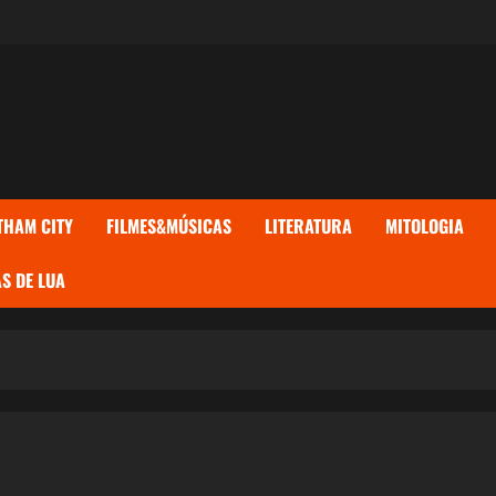
THAM CITY
FILMES&MÚSICAS
LITERATURA
MITOLOGIA
S DE LUA