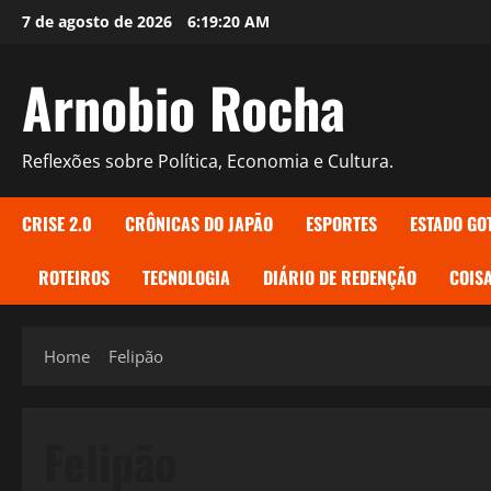
Skip
7 de agosto de 2026
6:19:21 AM
to
content
Arnobio Rocha
Reflexões sobre Política, Economia e Cultura.
CRISE 2.0
CRÔNICAS DO JAPÃO
ESPORTES
ESTADO GO
ROTEIROS
TECNOLOGIA
DIÁRIO DE REDENÇÃO
COISA
Home
Felipão
Felipão