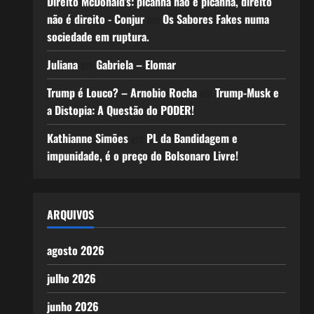
Direito McDonald’s: picanha não é picanha, direito
não é direito - Conjur
em
Os Sabores Fakes numa
sociedade em ruptura.
Juliana
em
Gabriela – Elomar
Trump é Louco? – Arnobio Rocha
em
Trump-Musk e
a Distopia: A Questão do PODER!
Kathianne Simões
em
PL da Bandidagem e
impunidade, é o preço do Bolsonaro Livre!
ARQUIVOS
agosto 2026
julho 2026
junho 2026