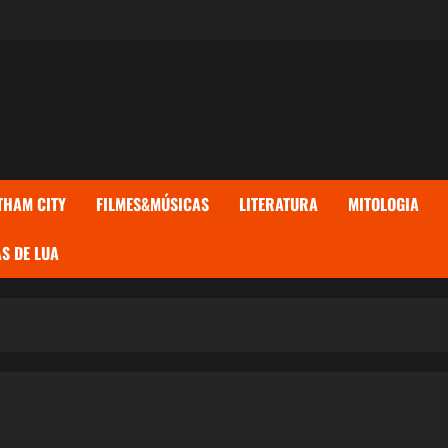
THAM CITY
FILMES&MÚSICAS
LITERATURA
MITOLOGIA
S DE LUA