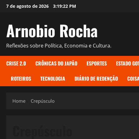
Skip
7 de agosto de 2026
3:19:23 PM
to
content
Arnobio Rocha
Reflexões sobre Política, Economia e Cultura.
CRISE 2.0
CRÔNICAS DO JAPÃO
ESPORTES
ESTADO GO
ROTEIROS
TECNOLOGIA
DIÁRIO DE REDENÇÃO
COISA
Home
Crepúsculo
Crepúsculo