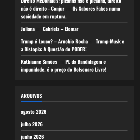
Direito McDonald’s: picanha não é picanha, direito
não é direito - Conjur
em
Os Sabores Fakes numa
sociedade em ruptura.
Juliana
em
Gabriela – Elomar
Trump é Louco? – Arnobio Rocha
em
Trump-Musk e
a Distopia: A Questão do PODER!
Kathianne Simões
em
PL da Bandidagem e
impunidade, é o preço do Bolsonaro Livre!
ARQUIVOS
agosto 2026
julho 2026
junho 2026