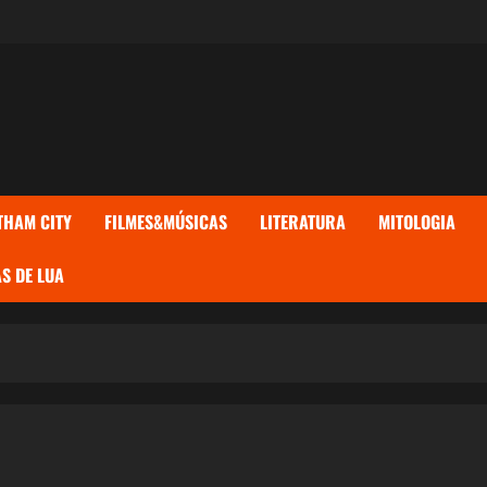
THAM CITY
FILMES&MÚSICAS
LITERATURA
MITOLOGIA
S DE LUA