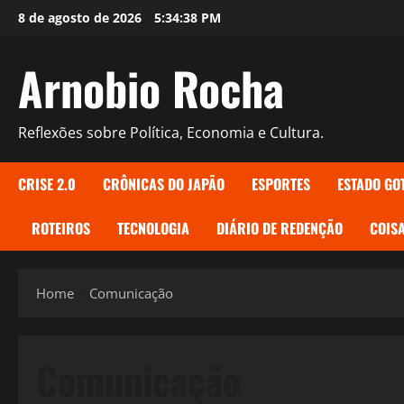
Skip
8 de agosto de 2026
5:34:39 PM
to
content
Arnobio Rocha
Reflexões sobre Política, Economia e Cultura.
CRISE 2.0
CRÔNICAS DO JAPÃO
ESPORTES
ESTADO GO
ROTEIROS
TECNOLOGIA
DIÁRIO DE REDENÇÃO
COISA
Home
Comunicação
Comunicação