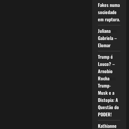
Fakes numa
sociedade
em ruptura.
Juliana
em
Gabriela –
Elomar
Trump é
Louco? –
Arnobio
Rocha
em
Trump-
Musk e a
Distopia: A
Questão do
PODER!
Kathianne