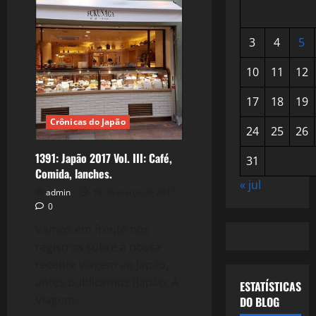
3
4
5
10
11
12
17
18
19
Crônicas do Japão
24
25
26
1391: Japão 2017 Vol. III: Café,
31
Comida, lanches.
« jul
admin
10 de março de 2017
0
Vamos em frente nos
registros sobre a nossa
recente viagem ao Japão,
antes publicamos (Japão: A
ESTATÍSTICAS
Viagem...
DO BLOG