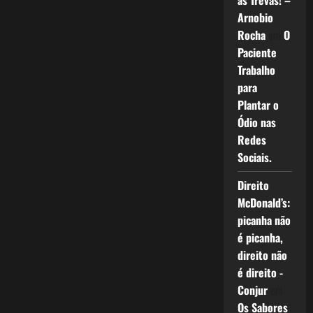
as Trevas! –
Arnobio
Rocha
em
O
Paciente
Trabalho
para
Plantar o
Ódio nas
Redes
Sociais.
Direito
McDonald’s:
picanha não
é picanha,
direito não
é direito -
Conjur
em
Os Sabores