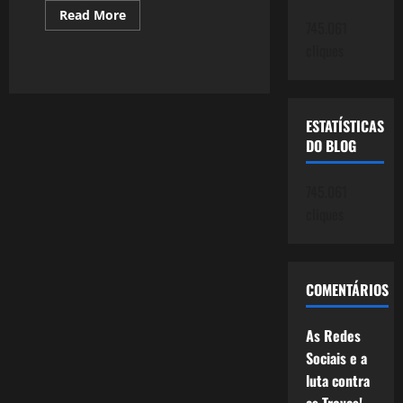
Read
Read More
745.061
more
about
cliques
1391:
Japão
2017
Vol.
III:
Café,
ESTATÍSTICAS
Comida,
lanches.
DO BLOG
745.061
cliques
COMENTÁRIOS
As Redes
Sociais e a
luta contra