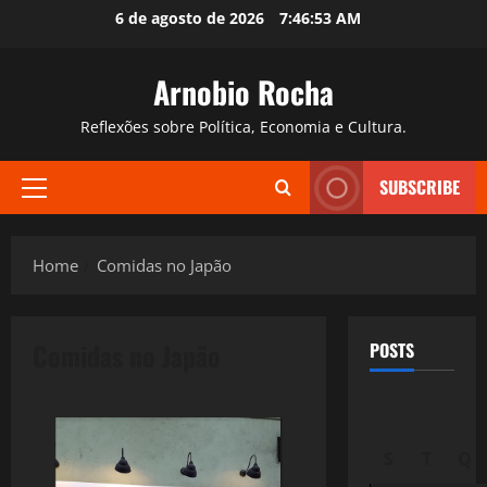
Skip
6 de agosto de 2026
7:46:54 AM
to
content
Arnobio Rocha
Reflexões sobre Política, Economia e Cultura.
SUBSCRIBE
Primary
Menu
Home
Comidas no Japão
Comidas no Japão
POSTS
S
T
Q