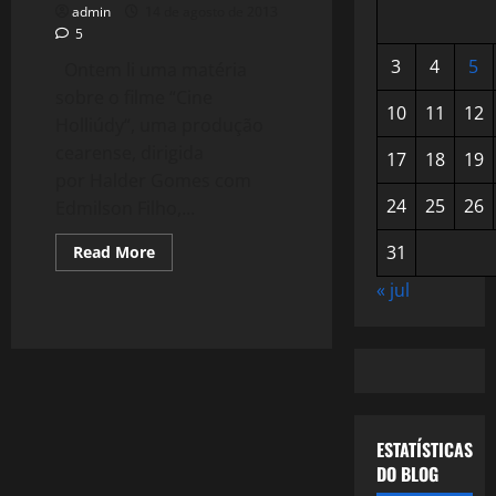
admin
14 de agosto de 2013
5
3
4
5
Ontem li uma matéria
sobre o filme “Cine
10
11
12
Holliúdy“, uma produção
cearense, dirigida
17
18
19
por Halder Gomes com
24
25
26
Edmilson Filho,...
Read
31
Read More
more
about
« jul
895:
Cine
Holliúdy,
O
Cinema
da
Minha
Infância
ESTATÍSTICAS
DO BLOG