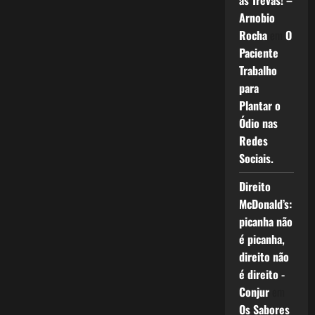
as Trevas! –
Arnobio
Rocha
em
O
Paciente
Trabalho
para
Plantar o
Ódio nas
Redes
Sociais.
Direito
McDonald’s:
picanha não
é picanha,
direito não
é direito -
Conjur
em
Os Sabores