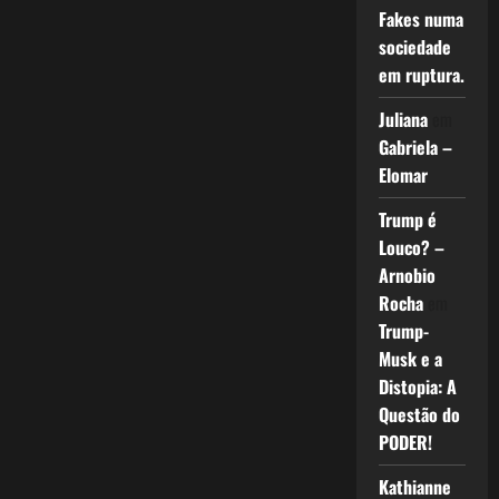
Fakes numa
sociedade
em ruptura.
Juliana
em
Gabriela –
Elomar
Trump é
Louco? –
Arnobio
Rocha
em
Trump-
Musk e a
Distopia: A
Questão do
PODER!
Kathianne