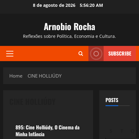
Skip
8 de agosto de 2026
5:56:21 AM
to
content
Arnobio Rocha
Reflexões sobre Política, Economia e Cultura.
SUBSCRIBE
Primary
Menu
Home
CINE HOLLIÚDY
CINE HOLLIÚDY
POSTS
Filmes&Músicas
895: Cine Holliúdy, O Cinema da
S
T
Q
Minha Infância