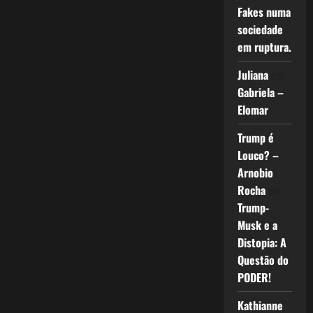
Fakes numa
sociedade
em ruptura.
Juliana
em
Gabriela –
Elomar
Trump é
Louco? –
Arnobio
Rocha
em
Trump-
Musk e a
Distopia: A
Questão do
PODER!
Kathianne