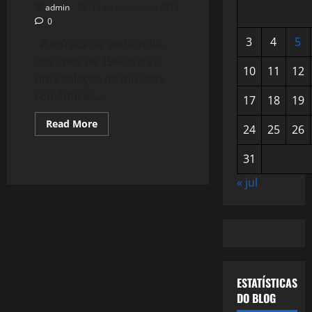
admin
11 de outubro de 2013
0
3
4
5
A música de sexta volta
aos anos de 1980 e traz
10
11
12
uma coleção de músicas
românticas...
17
18
19
Read
Read More
24
25
26
more
about
955:
31
Música
"Lenta"
das
« jul
Jovens
Promessas
dos
80's
ESTATÍSTICAS
DO BLOG