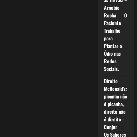
as Trevas! –
Arnobio
Rocha
em
O
Paciente
Trabalho
para
Plantar o
Ódio nas
Redes
Sociais.
Direito
McDonald’s:
picanha não
é picanha,
direito não
é direito -
Conjur
em
Os Sabores