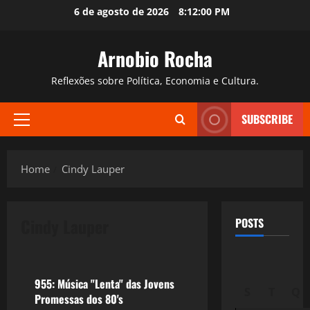
Skip
6 de agosto de 2026
8:12:01 PM
to
content
Arnobio Rocha
Reflexões sobre Política, Economia e Cultura.
SUBSCRIBE
Primary
Menu
Home
Cindy Lauper
Cindy Lauper
POSTS
Filmes&Músicas
955: Música "Lenta" das Jovens
S
T
Q
Promessas dos 80's