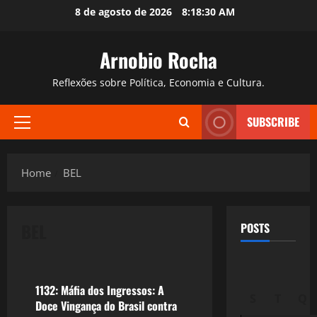
Skip
8 de agosto de 2026
8:18:31 AM
to
content
Arnobio Rocha
Reflexões sobre Política, Economia e Cultura.
SUBSCRIBE
Primary
Menu
Home
BEL
BEL
POSTS
Esportes
1132: Máfia dos Ingressos: A
S
T
Q
Doce Vingança do Brasil contra