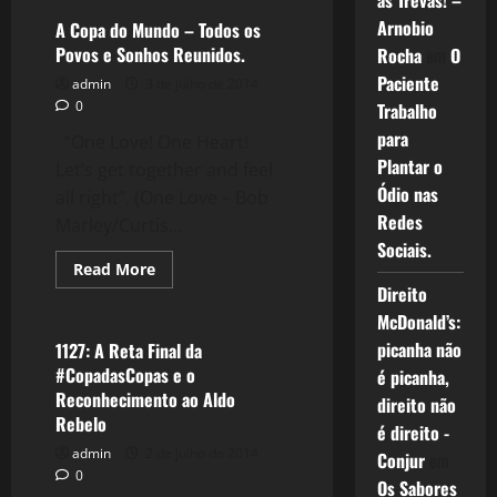
as Trevas! –
2
x
Arnobio
A Copa do Mundo – Todos os
1
Povos e Sonhos Reunidos.
Rocha
em
O
Colômbia
–
Paciente
admin
3 de julho de 2014
Vencendo
o
0
Trabalho
Medo
e
para
“One Love! One Heart!
aos
Plantar o
ABUTRES
Let’s get together and feel
Ódio nas
all right”. (One Love – Bob
Redes
Marley/Curtis...
Sociais.
Read
Read More
more
Direito
Esportes
about
A
McDonald’s:
Copa
do
picanha não
1127: A Reta Final da
Mundo
#CopadasCopas e o
é picanha,
–
Todos
Reconhecimento ao Aldo
direito não
os
Rebelo
Povos
é direito -
e
admin
2 de julho de 2014
Sonhos
Conjur
em
Reunidos.
0
Os Sabores