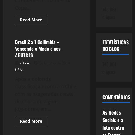
Campeões numa mesma
Copa,...
745.061
cliques
Read
Read More
more
Esportes
about
1130:
Nunca
Houve
Brasil 2 x 1 Colômbia –
ESTATÍSTICAS
Tantos
Vencendo o Medo e aos
DO BLOG
CAMPEÕES
Numa
ABUTRES
Mesma
Copa
admin
5 de julho de 2014
745.061
0
cliques
Após a dolorida
classificação contra o Chile,
com as exageradas cenas
COMENTÁRIOS
de choro de alguns
jogadores, em...
As Redes
Sociais e a
Read
Read More
more
luta contra
Esportes
about
Brasil