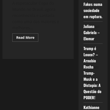
A espetacular Copa do
Fakes numa
Mundo no Brasil, agora
sociedade
reconhecida e cantada
em ruptura.
como uma das maiores e
Juliana
em
melhores...
Gabriela –
Read
Read More
Elomar
more
about
1127:
Trump é
A
Louco? –
Reta
Final
Arnobio
da
#CopadasCopas
Rocha
em
e
o
Trump-
Reconhecimento
ao
Musk e a
Aldo
Distopia: A
Rebelo
Questão do
PODER!
Kathianne