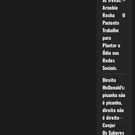
as Trevas! –
Arnobio
Rocha
em
O
Paciente
Trabalho
para
Plantar o
Ódio nas
Redes
Sociais.
Direito
McDonald’s:
picanha não
é picanha,
direito não
é direito -
Conjur
em
Os Sabores