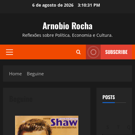
Skip
6 de agosto de 2026
3:10:32 PM
to
content
Arnobio Rocha
Reflexões sobre Política, Economia e Cultura.
SUBSCRIBE
Primary
Menu
Home
Beguine
Beguine
POSTS
S
T
Q