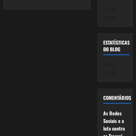
the
Beguine
745.061
cliques
ESTATÍSTICAS
DO BLOG
745.061
cliques
COMENTÁRIOS
As Redes
Sociais e a
luta contra