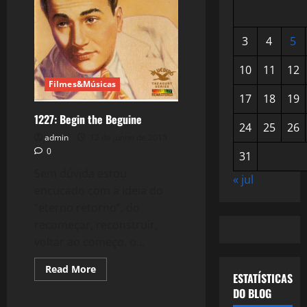
3
4
5
10
11
12
Filmes&Músicas
17
18
19
1227: Begin the Beguine
24
25
26
admin
12 de junho de 2015
0
31
Sem dúvida estou
« jul
encucado com a ideia do
“eterno retorno”, do
recomeçar, reconstruir,
voltar ao começo, o...
Read
Read More
ESTATÍSTICAS
more
about
DO BLOG
1227:
Begin