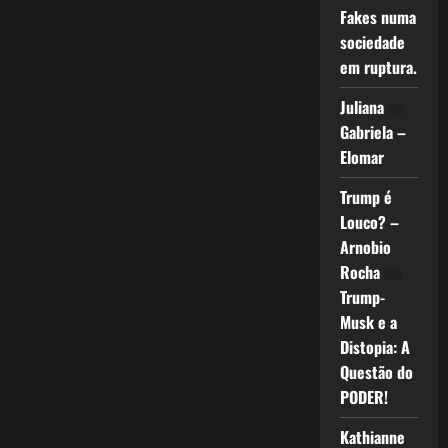
Fakes numa
sociedade
em ruptura.
Juliana
em
Gabriela –
Elomar
Trump é
Louco? –
Arnobio
Rocha
em
Trump-
Musk e a
Distopia: A
Questão do
PODER!
Kathianne