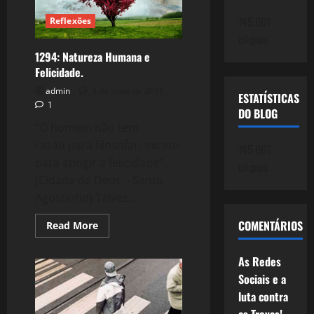
745.061
Reflexões
cliques
1294: Natureza Humana e
Felicidade.
admin
3 de maio de 2016
ESTATÍSTICAS
1
DO BLOG
“O homem não tem
razão para filosofar, exceto
745.061
para atingir a felicidade”.
cliques
(Cidade de Deus – Santo
Agostinho) Talvez...
COMENTÁRIOS
Read
Read More
more
about
1294:
As Redes
Natureza
Humana
Sociais e a
e
Felicidade.
luta contra