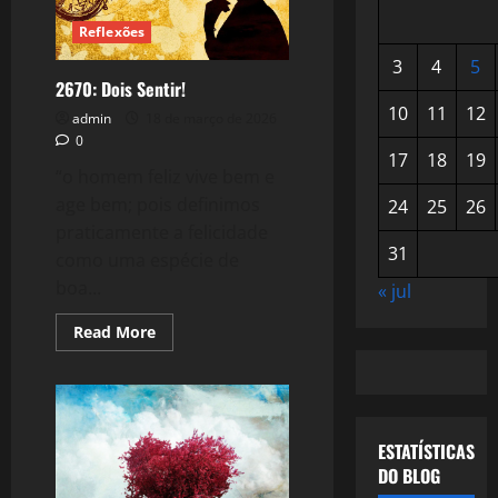
Reflexões
3
4
5
2670: Dois Sentir!
10
11
12
admin
18 de março de 2026
0
17
18
19
“o homem feliz vive bem e
age bem; pois definimos
24
25
26
praticamente a felicidade
31
como uma espécie de
boa...
« jul
Read
Read More
more
about
2670:
Dois
Sentir!
ESTATÍSTICAS
DO BLOG