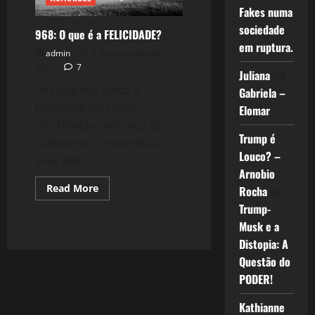
Fakes numa
sociedade
968: O que é a FELICIDADE?
em ruptura.
admin
7 de novembro de
2013
7
Juliana
em
“eis que nos pinta a
Gabriela –
felicidade do sábio:
Elomar
dos templos serenos da
Trump é
sabedoria, contempla a
Louco? –
seus pés a...
Arnobio
Read
Read More
Rocha
em
more
about
Trump-
968:
Musk e a
O
que
Distopia: A
é
a
Questão do
FELICIDADE?
PODER!
Kathianne