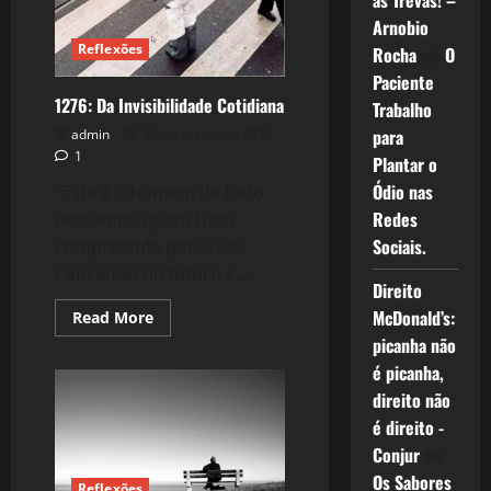
as Trevas! –
Arnobio
Reflexões
Rocha
em
O
Paciente
1276: Da Invisibilidade Cotidiana
Trabalho
para
admin
24 de março de 2016
1
Plantar o
Ódio nas
“Este é o homem de todo
Redes
excelente: quem tudo
Sociais.
compreende por si só;
Pensando no futuro e...
Direito
McDonald’s:
Read
Read More
more
picanha não
about
1276:
é picanha,
Da
Invisibilidade
direito não
Cotidiana
é direito -
Conjur
em
Os Sabores
Reflexões