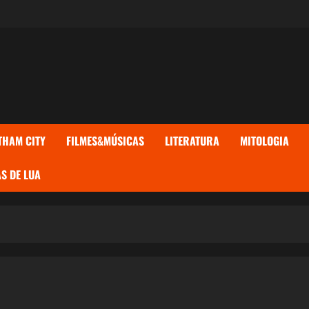
THAM CITY
FILMES&MÚSICAS
LITERATURA
MITOLOGIA
S DE LUA