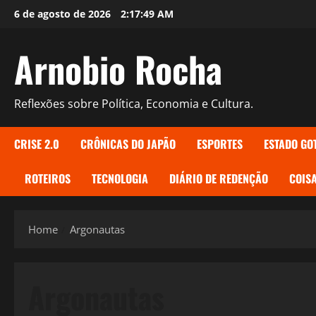
Skip
6 de agosto de 2026
2:17:50 AM
to
content
Arnobio Rocha
Reflexões sobre Política, Economia e Cultura.
CRISE 2.0
CRÔNICAS DO JAPÃO
ESPORTES
ESTADO GO
ROTEIROS
TECNOLOGIA
DIÁRIO DE REDENÇÃO
COISA
Home
Argonautas
Argonautas